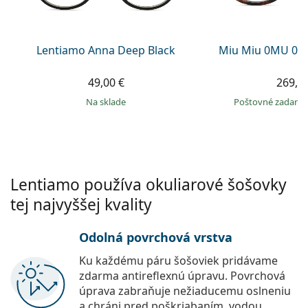
Persol
Prada
Lentiamo Anna Deep Black
Miu Miu 0MU 04
Všetky značky
49,00 €
269,9
na sklade
Poštovné zadar
Lentiamo používa okuliarové šošovky
tej najvyššej kvality
Odolná povrchová vrstva
Ku každému páru šošoviek pridávame
zdarma antireflexnú úpravu. Povrchová
úprava zabraňuje nežiaducemu oslneniu
a chráni pred poškriabaním, vodou,