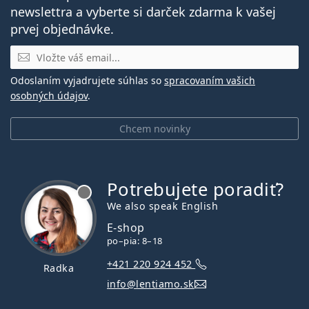
newslettra a vyberte si darček zdarma k vašej
prvej objednávke.
E-mail
Odoslaním vyjadrujete súhlas so
spracovaním vašich
osobných údajov
.
Chcem novinky
Potrebujete poradiť?
je offline
We also speak English
E-shop
po–pia: 8–18
+421 220 924 452
Radka
info@lentiamo.sk