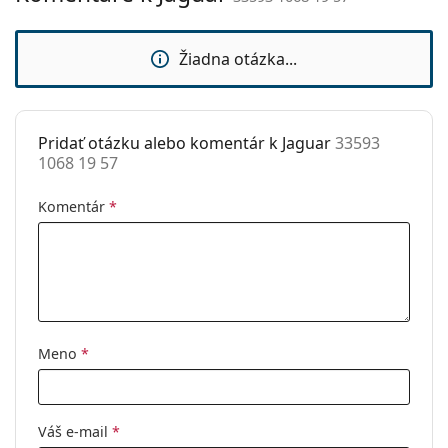
sedielka:
Príslušenstvo
Žiadna otázka...
Puzdro:
Áno
Čistiaca
Nie
handrička:
Pridať otázku alebo komentár k Jaguar
33593
1068 19 57
Ostatné
Typ:
Dámske
Komentár
*
Kategória:
Dioptrické okuliare
Značka:
Jaguar
Kód:
33593 1068 19 57
Meno
*
Váš e-mail
*