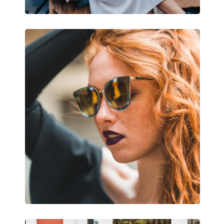
Puzdro:
Áno
Čistiaca handrička:
Áno
Ostatné
Typ:
Dámske
Kategória:
Slnečné okuliare
Značka:
Jimmy Choo
Použitie:
Móda
Kód:
Elva/S FP3/FQ 54