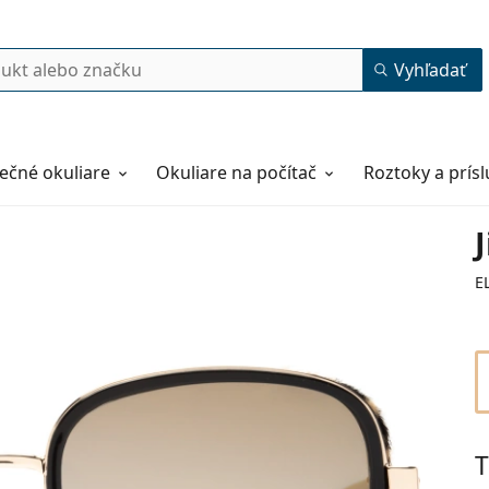
Vyhľadať
ečné okuliare
Okuliare na počítač
Roztoky a prís
E
T
54
20
130
130 mm