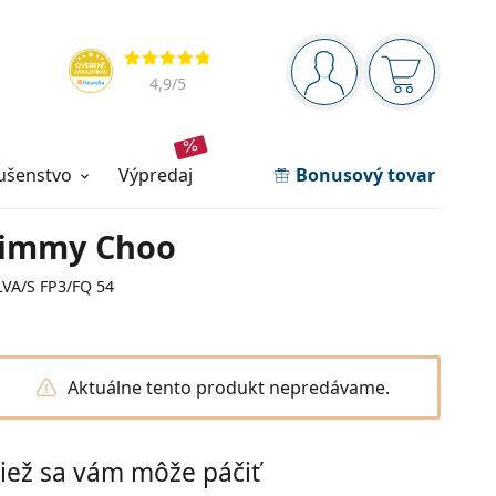
Navigačný panel
Hodnotenia
ste prihlásení
Nákupný ko
4,9
/5
lušenstvo
výpredaj
Bonusový tovar
Jimmy Choo
LVA/S FP3/FQ 54
Aktuálne tento produkt nepredávame.
iež sa vám môže páčiť