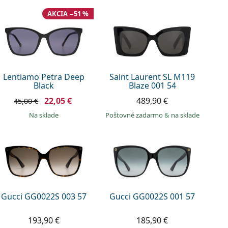
AKCIA −51 %
Lentiamo Petra Deep
Saint Laurent SL M119
Black
Blaze 001 54
22,05 €
489,90 €
45,00 €
na sklade
Poštovné zadarmo
&
na sklade
Gucci GG0022S 003 57
Gucci GG0022S 001 57
193,90 €
185,90 €