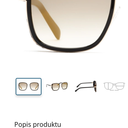
Šírka
Šírk
očnic
54 mm
54 mm
Výška očnice
Šírka očnice
Popis produktu