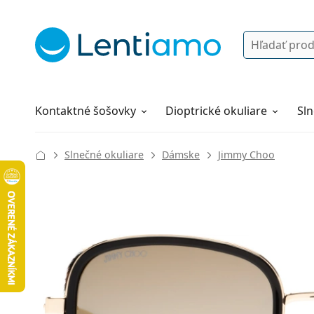
Vyhľadávanie
Prihlásenie
Navigácia webu
Roztoky
Všetko o nákupe
Kontaktné šošovky
Dioptrické okuliare
Sln
Slnečné okuliare
Dámske
Jimmy Choo
143 mm