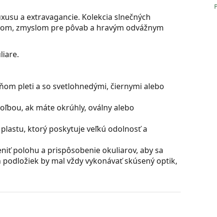
xusu a extravagancie. Kolekcia slnečných
jnom, zmyslom pre pôvab a hravým odvážnym
iare.
ňom pleti a so svetlohnedými, čiernymi alebo
oľbou, ak máte okrúhly, oválny alebo
plastu, ktorý poskytuje veľkú odolnosť a
iť polohu a prispôsobenie okuliarov, aby sa
 podložiek by mal vždy vykonávať skúsený optik,
ú skvelá pre oči, pretože neovplyvňujú kontrast ani