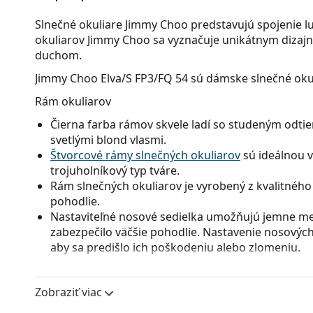
Slnečné okuliare Jimmy Choo predstavujú spojenie lu
okuliarov Jimmy Choo sa vyznačuje unikátnym diza
duchom.
Jimmy Choo Elva/S FP3/FQ 54
sú dámske slnečné okul
Rám okuliarov
Čierna farba rámov skvele ladí so studeným odtie
svetlými blond vlasmi.
Štvorcové rámy slnečných okuliarov
sú ideálnou v
trojuholníkový typ tváre.
Rám slnečných okuliarov je vyrobený z kvalitného 
pohodlie.
Nastaviteľné nosové sedielka umožňujú jemne men
zabezpečilo väčšie pohodlie. Nastavenie nosových
aby sa predišlo ich poškodeniu alebo zlomeniu.
Okuliarové šošovky
Zobraziť viac
Sivé sklá okuliarov zmierňujú intenzitu svetla a s
neskresľujú farby.