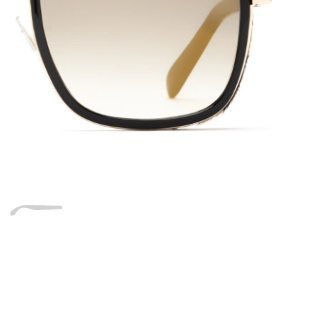
Dĺžka stranice
a
Šírka
Dĺžka
e
mostíka
stranice
20 mm
Šírka mostíka