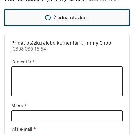
sedielka:
Flexi pánt:
Áno
Žiadna otázka...
Príslušenstvo
Puzdro:
Áno
Pridať otázku alebo komentár k Jimmy Choo
Čistiaca
Áno
JC308 086 15 54
handrička:
Ostatné
Komentár
*
Typ:
Dámske
Kategória:
Dioptrické okuliare
Značka:
Jimmy Choo
Kód:
JC308 086 15 54
Meno
*
Váš e-mail
*