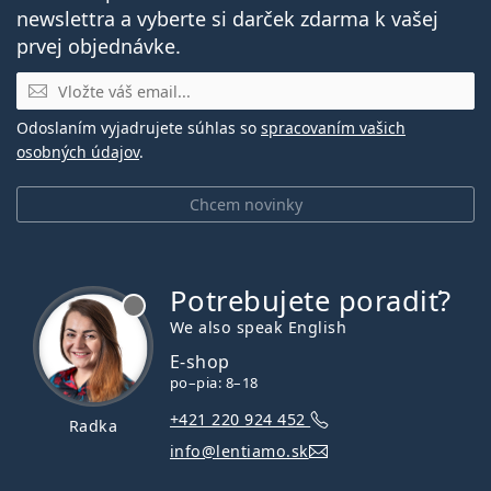
newslettra a vyberte si darček zdarma k vašej
prvej objednávke.
E-mail
Odoslaním vyjadrujete súhlas so
spracovaním vašich
osobných údajov
.
Chcem novinky
Potrebujete poradiť?
je offline
We also speak English
E-shop
po–pia: 8–18
+421 220 924 452
Radka
info@lentiamo.sk