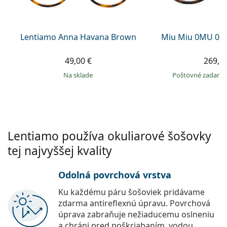
Persol
Prada
Lentiamo Anna Havana Brown
Miu Miu 0MU 04
Všetky značky
49,00 €
269,9
na sklade
Poštovné zadar
Lentiamo používa okuliarové šošovky
tej najvyššej kvality
Odolná povrchová vrstva
Ku každému páru šošoviek pridávame
zdarma antireflexnú úpravu. Povrchová
úprava zabraňuje nežiaducemu oslneniu
a chráni pred poškriabaním, vodou,