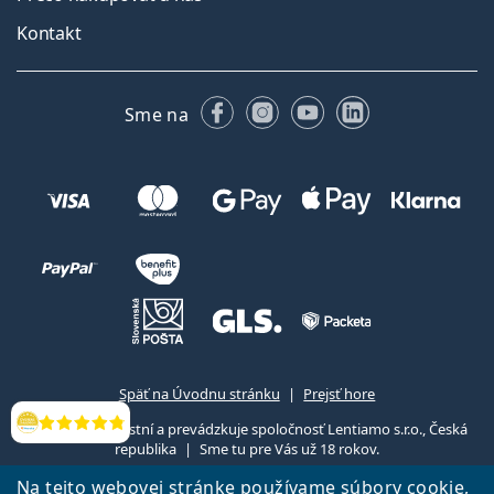
Kontakt
Facebooku
Instagrame
YouTube
LinkedIn
Sme na
Späť na Úvodnu stránku
Prejsť hore
Lentiamo.sk vlastní a prevádzkuje spoločnosť Lentiamo s.r.o., Česká
Hodnotenia
republika
Sme tu pre Vás už 18 rokov.
Na tejto webovej stránke používame súbory cookie,