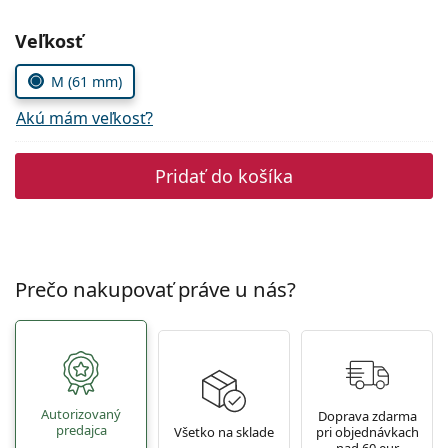
Gucci
Všetky roztoky
je onli
Všetky značky
Zvoľte parametre
Veľkosť
Persol
M (61 mm)
Prada
Akú mám veľkosť?
Všetky značky
Pridať do košíka
Prečo nakupovať práve u nás?
Autorizovaný
Doprava zdarma
predajca
Všetko na sklade
pri objednávkach
nad 60 eur