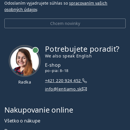
Odoslaním vyjadrujete súhlas so
spracovaním vašich
osobných údajov
.
Chcem novinky
Potrebujete poradiť?
je online
We also speak English
E-shop
po–pia: 8–18
+421 220 924 452
Radka
info@lentiamo.sk
Nakupovanie online
Všetko o nákupe