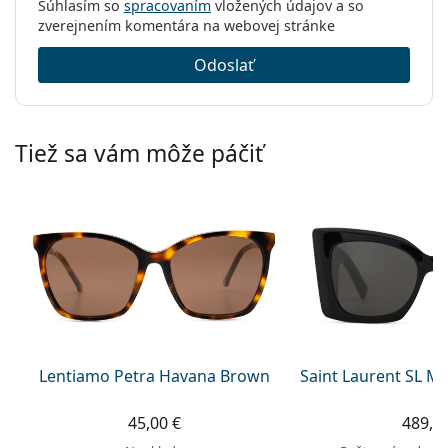
Súhlasím so
spracovaním
vložených údajov a so
zverejnením komentára na webovej stránke
Odoslať
Tiež sa vám môže páčiť
Lentiamo Petra Havana Brown
Saint Laurent SL M
45,00 €
489,9