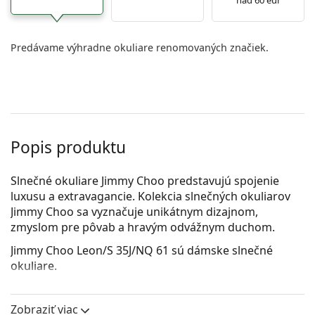
Predávame výhradne okuliare renomovaných značiek.
Popis produktu
Slnečné okuliare Jimmy Choo predstavujú spojenie
luxusu a extravagancie. Kolekcia slnečných okuliarov
Jimmy Choo sa vyznačuje unikátnym dizajnom,
zmyslom pre pôvab a hravým odvážnym duchom.
Jimmy Choo Leon/S 35J/NQ 61
sú dámske slnečné
okuliare.
Rám okuliarov
Zobraziť viac
Ružová farba rámov skvele ladí so studeným