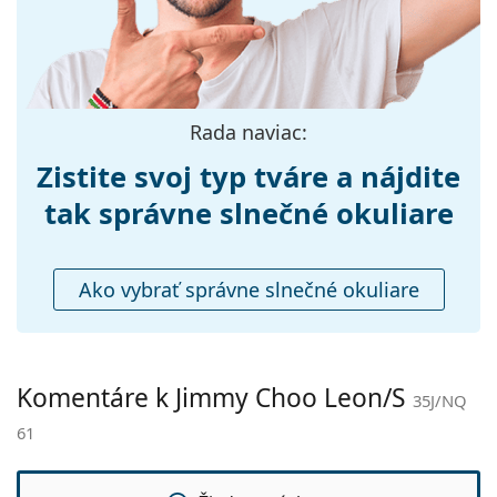
Šírka mostíka:
14 mm
Hmotnosť:
162 g
Nastaviteľné
Nie
Rada naviac:
sedielka:
Príslušenstvo
Zistite svoj typ tváre a nájdite
Puzdro:
Áno
tak správne slnečné okuliare
Čistiaca
Áno
handrička:
Ako vybrať správne slnečné okuliare
Ostatné
Typ:
Dámske
Kategória:
Slnečné okuliare
Komentáre k Jimmy Choo Leon/S
35J/NQ
Značka:
Jimmy Choo
61
Použitie:
Móda
Kód:
35J/NQ 61