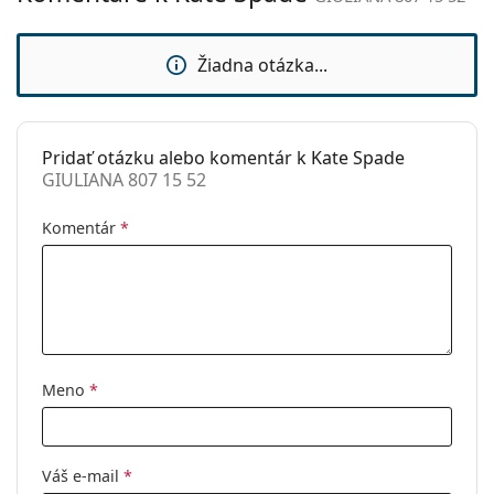
sedielka:
Ide o zdravotnícku pomôcku. Pred použitím si
Flexi pánt:
Áno
prečítajte pokyny.
Žiadna otázka...
Príslušenstvo
Puzdro:
Áno
Pridať otázku alebo komentár k Kate Spade
Čistiaca
Áno
GIULIANA 807 15 52
handrička:
Ostatné
Komentár
*
Typ:
Dámske
Kategória:
Dioptrické okuliare
Značka:
Kate Spade
Kód:
GIULIANA 807 15 52
Meno
*
Váš e-mail
*