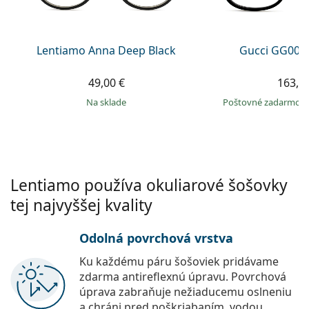
Persol
Prada
Lentiamo Anna Deep Black
Gucci GG002
Všetky značky
49,00 €
163,9
na sklade
Poštovné zadarmo
Lentiamo používa okuliarové šošovky
tej najvyššej kvality
Odolná povrchová vrstva
Ku každému páru šošoviek pridávame
zdarma antireflexnú úpravu. Povrchová
úprava zabraňuje nežiaducemu oslneniu
a chráni pred poškriabaním, vodou,