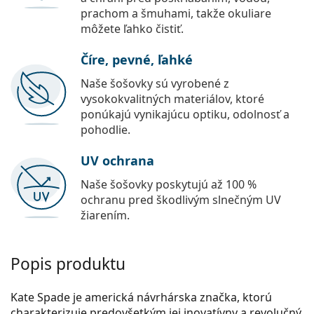
prachom a šmuhami, takže okuliare
môžete ľahko čistiť.
Číre, pevné, ľahké
Naše šošovky sú vyrobené z
vysokokvalitných materiálov, ktoré
ponúkajú vynikajúcu optiku, odolnosť a
pohodlie.
UV ochrana
Naše šošovky poskytujú až 100 %
ochranu pred škodlivým slnečným UV
žiarením.
Popis produktu
Kate Spade je americká návrhárska značka, ktorú
charakterizuje predovšetkým jej inovatívny a revolučný