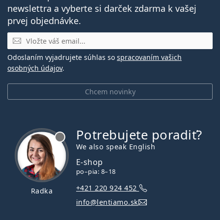
newslettra a vyberte si darček zdarma k vašej
prvej objednávke.
E-mail
Odoslaním vyjadrujete súhlas so
spracovaním vašich
osobných údajov
.
Chcem novinky
Potrebujete poradiť?
je offline
We also speak English
E-shop
po–pia: 8–18
+421 220 924 452
Radka
info@lentiamo.sk