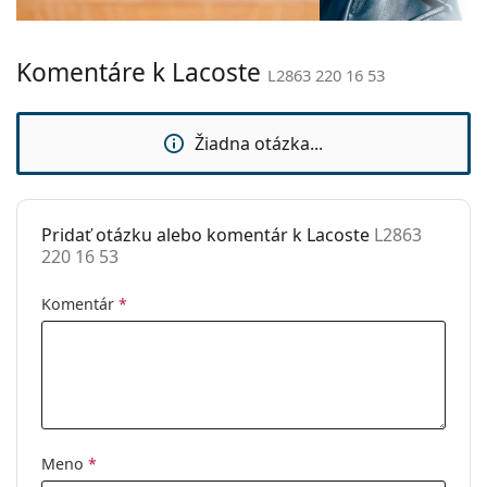
Hmotnosť:
155 g
Komentáre k Lacoste
Nastaviteľné
Nie
L2863 220 16 53
sedielka:
Flexi pánt:
Áno
Žiadna otázka...
Príslušenstvo
Puzdro:
Áno
Pridať otázku alebo komentár k Lacoste
L2863
Čistiaca
Nie
220 16 53
handrička:
Ostatné
Komentár
*
Typ:
Pánske
Kategória:
Dioptrické okuliare
Značka:
Lacoste
Kód:
L2863 220 16 53
Meno
*