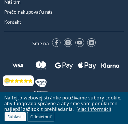
Náš tím
Prečo nakupovať u nás
Kontakt
Facebooku
Instagrame
YouTube
LinkedIn
Sme na
Hodnotenia
Na tejto webovej stránke používame súbory cookie,
aby fungovala správne a aby sme vám ponúkli ten
najlepší zážitok z prehliadania.
Viac informácií
Späť na Úvodnu stránku
Prejsť hore
Súhlasiť
Odmietnuť
Lentiamo.sk vlastní a prevádzkuje spoločnosť Lentiamo s.r.o., Česká