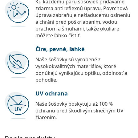
Ku každému páru šošoviek pridávame
Persol
zdarma antireflexnú úpravu. Povrchová
úprava zabraňuje nežiaducemu oslneniu
Prada
a chráni pred poškriabaním, vodou,
prachom a šmuhami, takže okuliare
Všetky značky
môžete ľahko čistiť.
Číre, pevné, ľahké
Naše šošovky sú vyrobené z
vysokokvalitných materiálov, ktoré
ponúkajú vynikajúcu optiku, odolnosť a
pohodlie.
UV ochrana
Naše šošovky poskytujú až 100 %
ochranu pred škodlivým slnečným UV
žiarením.