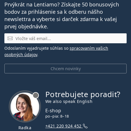
Prvýkrát na Lentiamo? Získajte 50 bonusových
bodov za prihlásenie sa k odberu nášho
newslettra a vyberte si darček zdarma k vašej
prvej objednávke.
E-mail
Odoslaním vyjadrujete súhlas so
spracovaním vašich
osobných údajov
.
Chcem novinky
Potrebujete poradiť?
je offline
We also speak English
E-shop
po–pia: 8–18
+421 220 924 452
Radka