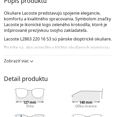
Popis produktu
Okuliare Lacoste predstavujú spojenie elegancie,
komfortu a kvalitného spracovania. Symbolom značky
Lacoste je ikonické logo zeleného krokodíla, ktoré je
inšpirované prezývkou svojho zakladateľa.
Lacoste L2863 220 16 53
sú pánske dioptrické okuliare.
Pozrite sa, ako vyzeráte v týchto okuliaroch pomocou
funkcie virtuálnej skúšky.
Zobraziť viac
Okuliarové rámy
Modrá farba rámov skvele ladí so studeným
odtieňom pleti a so svetlohnedými, čiernymi alebo
Detail produktu
svetlými blond vlasmi.
Rámy Cat Eye sú ideálnou voľbou, ak máte srdcový,
oválny alebo kosoštvorcový typ tváre.
Rám okuliarov je vyrobený v kombinácii kovu a
127 mm
140 mm
plastu. Ponúka vysokú odolnosť, pevnosť a
Šírka
Dĺžka stranice
neobyčajný štýl.
Celorámové okuliare sú najbežnejším typom rámov,