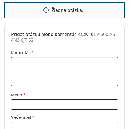
Použitie:
Móda
Žiadna otázka...
Kód:
LV 5002/S 4N3 QT 52
Pridať otázku alebo komentár k Levi's
LV 5002/S
4N3 QT 52
Komentár
*
Meno
*
Váš e-mail
*