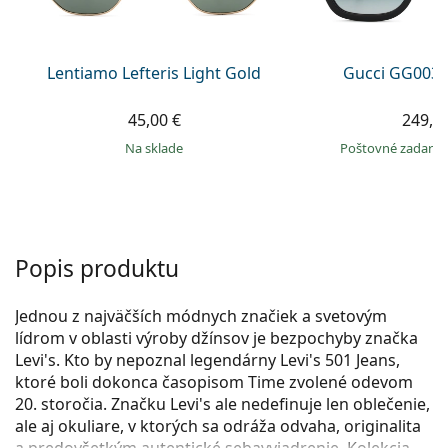
Persol
Prada
Lentiamo Lefteris Light Gold
Gucci GG0034
Všetky značky
45,00 €
249,9
na sklade
Poštovné zadar
Popis produktu
Jednou z najväčších módnych značiek a svetovým
lídrom v oblasti výroby džínsov je bezpochyby značka
Levi's. Kto by nepoznal legendárny Levi's 501 Jeans,
ktoré boli dokonca časopisom Time zvolené odevom
20. storočia. Značku Levi's ale nedefinuje len oblečenie,
ale aj okuliare, v ktorých sa odráža odvaha, originalita