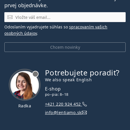
prvej objednávke.
E-mail
Odoslaním vyjadrujete súhlas so
spracovaním vašich
osobných údajov
.
Chcem novinky
Potrebujete poradiť?
je offline
We also speak English
E-shop
po–pia: 8–18
+421 220 924 452
Radka
info@lentiamo.sk