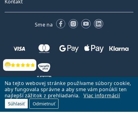
Kontakt
Facebooku
Instagrame
YouTube
LinkedIn
Sme na
Hodnotenia
Na tejto webovej stránke používame súbory cookie,
aby fungovala správne a aby sme vám ponúkli ten
najlepší zážitok z prehliadania.
Viac informácií
Späť na Úvodnu stránku
Prejsť hore
Súhlasiť
Odmietnuť
Lentiamo.sk vlastní a prevádzkuje spoločnosť Lentiamo s.r.o., Česká
republika
Sme tu pre Vás už 18 rokov.