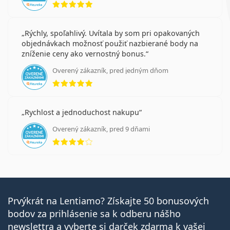
Rýchly, spoľahlivý. Uvítala by som pri opakovaných
objednávkach možnosť použiť nazbierané body na
zníženie ceny ako vernostný bonus.
Overený zákazník, pred jedným dňom
hodnotenie 5 z 5
Rychlost a jednoduchost nakupu
Overený zákazník, pred 9 dňami
hodnotenie 4 z 5
Prvýkrát na Lentiamo? Získajte 50 bonusových
bodov za prihlásenie sa k odberu nášho
newslettra a vyberte si darček zdarma k vašej