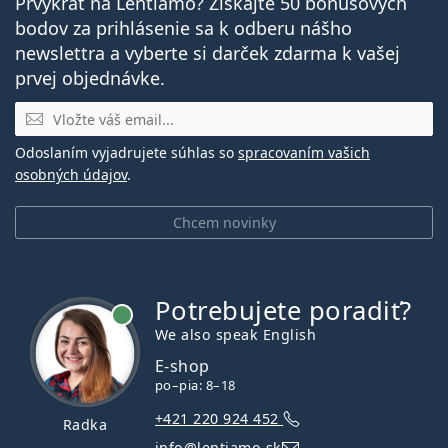
Prvýkrát na Lentiamo? Získajte 50 bonusových
bodov za prihlásenie sa k odberu nášho
newslettra a vyberte si darček zdarma k vašej
prvej objednávke.
E-mail
Odoslaním vyjadrujete súhlas so
spracovaním vašich
osobných údajov
.
Chcem novinky
Potrebujete poradiť?
je online
We also speak English
E-shop
po–pia: 8–18
+421 220 924 452
Radka
info@lentiamo.sk