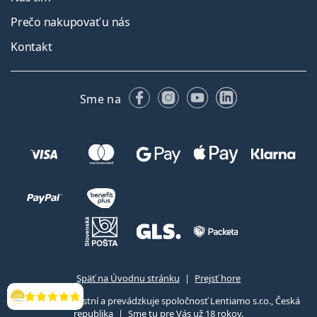
Prečo nakupovať u nás
Kontakt
Facebooku
Instagrame
YouTube
LinkedIn
Sme na
Späť na Úvodnu stránku
Prejsť hore
Lentiamo.sk vlastní a prevádzkuje spoločnosť Lentiamo s.r.o., Česká
Hodnotenia
republika
Sme tu pre Vás už 18 rokov.