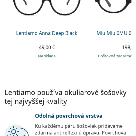
Gucci
Všetky roztoky
je onli
Všetky značky
Persol
Prada
Lentiamo Anna Deep Black
Miu Miu 0MU 01
Všetky značky
49,00 €
198,9
na sklade
Poštovné zadarmo
Lentiamo používa okuliarové šošovky
tej najvyššej kvality
Odolná povrchová vrstva
Ku každému páru šošoviek pridávame
zdarma antireflexnú úpravu. Povrchová