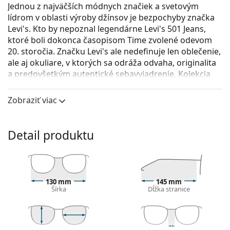
Jednou z najväčších módnych značiek a svetovým
lídrom v oblasti výroby džínsov je bezpochyby značka
Levi's. Kto by nepoznal legendárne Levi's 501 Jeans,
ktoré boli dokonca časopisom Time zvolené odevom
20. storočia. Značku Levi's ale nedefinuje len oblečenie,
ale aj okuliare, v ktorých sa odráža odvaha, originalita
a predovšetkým autentické sebavyjadrenie. Kolekcia
okuliarov Levi's je osobitá a jedinečná, vyhľadávaná
medzi naozajstnými milovníkmi módy.
Zobraziť viac
Levi's LV 5009 807 17 53
sú dámske dioptrické okuliare.
Okuliarové rámy
Detail produktu
Čierna farba rámov skvele ladí so studeným
odtieňom pleti a so svetlohnedými, čiernymi alebo
svetlými blond vlasmi.
Obdĺžnikové rámy sú ideálnou voľbou, ak máte
130 mm
145 mm
Šírka
Dĺžka stranice
oválny alebo okrúhly typ tváre.
Rám okuliarov je vyrobený z kovu, ktorý dobre drží
tvar a ponúka vysokú pevnosť a unikátny vzhľad.
Celorámové okuliare sú najbežnejším typom rámov,