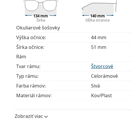
Handrička, ktorá je súčasťou balenia, je ideálna na
modely môžu namiesto handričky obsahovať texti
134 mm
140 mm
Šírka
Dĺžka stranice
Ide o zdravotnícku pomôcku. Pred použitím si prečít
Okuliarové šošovky
Výška očnice:
44 mm
Šírka očnice:
51 mm
Rám
Tvar rámu:
Štvorcové
Typ rámu:
Celorámové
Farba rámov:
Sivá
Materiál rámov:
Kov/Plast
Veľkosť:
M
Šírka:
134 mm
Zobraziť viac
Dĺžka stranice:
140 mm