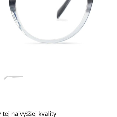
Dĺžka stranice
a
Šírka
Dĺžka
e
mostíka
stranice
20 mm
Šírka mostíka
tej najvyššej kvality