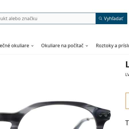
Vyhľadať
ečné okuliare
Okuliare na počítač
Roztoky a prís
L
T
51
20
140
140 mm