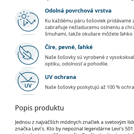
Odolná povrchová vrstva
Ku každému páru šošoviek pridávame z
zabraňuje nežiaducemu oslneniu a chr
šmuhami, takže okuliare môžete ľahko č
Číre, pevné, ľahké
Naše šošovky sú vyrobené z vysokokval
optiku, odolnosť a pohodlie.
UV ochrana
Naše šošovky poskytujú až 100 % ochr
Popis produktu
Jednou z najväčších módnych značiek a svetovým líd
značka Levi's. Kto by nepoznal legendárne Levi's 50