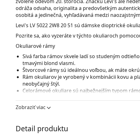
zvolené odevom 20. storočia. Značku Levi's ale nedefin
odráža odvaha, originalita a predovšetkým autentické
osobitá a jedinečná, vyhľadávaná medzi naozajstným
Levi's LV 5022 2W8 20 51
sú dámske dioptrické okulia
Pozrite sa, ako vyzeráte v týchto okuliaroch pomocou
Okuliarové rámy
Sivá farba rámov skvele ladí so studeným odtieňom
tmavými blond vlasmi.
Štvorcové rámy sú ideálnou voľbou, ak máte okrúhl
Rám okuliarov je vyrobený v kombinácii kovu a pl
neobyčajný štýl.
Celorámové okuliare sú najbežnejším typom rámov
straníc. Svojím nápadným dizajnom vám pomôžu zvý
patrí pevnosť, odolnosť, spoľahlivé uchytenie ok
Zobraziť viac
pred poškodením. Tento druh rámu je vhodný pre 
s vyššou optickou mohutnosťou.
Detail produktu
Príslušenstvo
Okuliare dodávame s originálnym puzdrom. Farba 