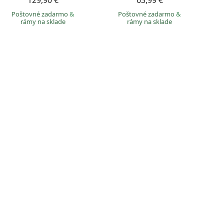
129,90 €
63,99 €
Poštovné zadarmo
&
Poštovné zadarmo
&
rámy na sklade
rámy na sklade