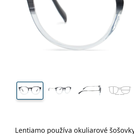
Šírka
Šírk
očnic
44 mm
51 mm
Výška očnice
Šírka očnice
Lentiamo používa okuliarové šošovky 