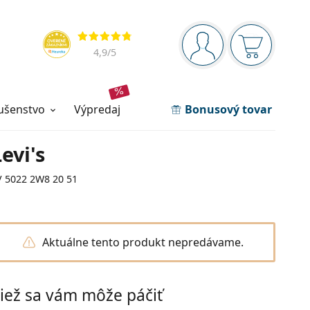
Navigačný panel
Hodnotenia
ste prihlásení
Nákupný ko
4,9
/5
lušenstvo
výpredaj
Bonusový tovar
Levi's
V 5022 2W8 20 51
Aktuálne tento produkt nepredávame.
iež sa vám môže páčiť