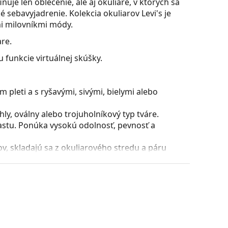
uje len oblečenie, ale aj okuliare, v ktorých sa
 sebavyjadrenie. Kolekcia okuliarov Levi's je
i milovníkmi módy.
re.
 funkcie virtuálnej skúšky.
 pleti a s ryšavými, sivými, bielymi alebo
y, oválny alebo trojuholníkový typ tváre.
astu. Ponúka vysokú odolnosť, pevnosť a
, skladajú sa z okuliarového stredu a páru
razniť a dotvoriť váš štýl. K ich prednostiam
uliarových šošoviek a predovšetkým ich ochrana
všetky typy okuliarových šošoviek, vrátane tých
puzdra a jeho vyhotovenie sa môžu líšiť.