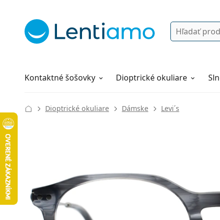
Vyhľadávanie
Prihlásenie
Navigácia webu
Roztoky
Všetko o nákupe
Kontaktné šošovky
Dioptrické okuliare
Sln
Dioptrické okuliare
Dámske
Levi´s
134 mm