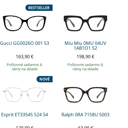
BESTSELLER
Gucci GG0026O 001 53
Miu Miu 0MU 04UV
1AB1O1 52
163,90 €
198,90 €
Poštovné zadarmo
&
Poštovné zadarmo
&
rámy na sklade
rámy na sklade
NOVÉ
Esprit ET33545 524 54
Ralph 0RA 7158U 5003