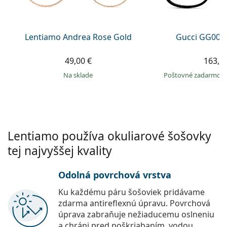
Persol
Prada
Lentiamo Andrea Rose Gold
Gucci GG002
Všetky značky
49,00 €
163,9
na sklade
Poštovné zadarmo
Lentiamo používa okuliarové šošovky
tej najvyššej kvality
Odolná povrchová vrstva
Ku každému páru šošoviek pridávame
zdarma antireflexnú úpravu. Povrchová
úprava zabraňuje nežiaducemu oslneniu
a chráni pred poškriabaním, vodou,