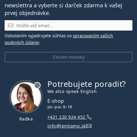
newslettra a vyberte si darček zdarma k vašej
prvej objednávke.
E-mail
Odoslaním vyjadrujete súhlas so
spracovaním vašich
osobných údajov
.
Chcem novinky
Potrebujete poradiť?
je offline
We also speak English
E-shop
po–pia: 8–18
+421 220 924 452
Radka
info@lentiamo.sk