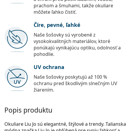
prachom a šmuhami, takže okuliare
môžete ľahko čistiť.
Číre, pevné, ľahké
Naše šošovky sú vyrobené z
vysokokvalitných materiálov, ktoré
ponúkajú vynikajúcu optiku, odolnosť a
pohodlie.
UV ochrana
Naše šošovky poskytujú až 100 %
ochranu pred škodlivým slnečným UV
žiarením.
Popis produktu
Okuliare Liu Jo sú elegantné, štýlové a trendy. Talianska
módna značka Liu Jo je obľúbená pre svoju ľahkosť a