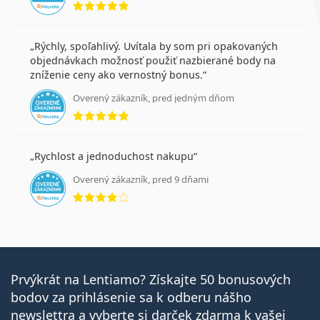
Rýchly, spoľahlivý. Uvítala by som pri opakovaných
objednávkach možnosť použiť nazbierané body na
zníženie ceny ako vernostný bonus.
Overený zákazník, pred jedným dňom
hodnotenie 5 z 5
Rychlost a jednoduchost nakupu
Overený zákazník, pred 9 dňami
hodnotenie 4 z 5
Prvýkrát na Lentiamo? Získajte 50 bonusových
bodov za prihlásenie sa k odberu nášho
newslettra a vyberte si darček zdarma k vašej