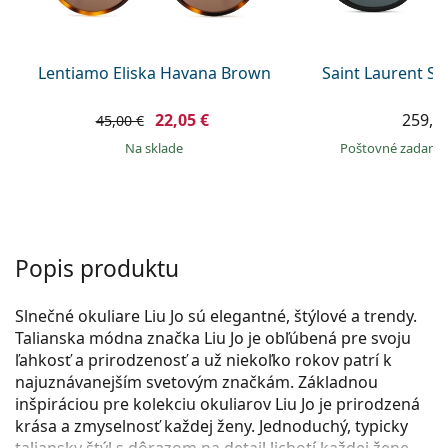
Persol
Prada
Lentiamo Eliska Havana Brown
Saint Laurent S
Všetky značky
22,05 €
259,9
45,00 €
na sklade
Poštovné zadar
Popis produktu
Slnečné okuliare Liu Jo sú elegantné, štýlové a trendy.
Talianska módna značka Liu Jo je obľúbená pre svoju
ľahkosť a prirodzenosť a už niekoľko rokov patrí k
najuznávanejším svetovým značkám. Základnou
inšpiráciou pre kolekciu okuliarov Liu Jo je prirodzená
krása a zmyselnosť každej ženy. Jednoduchý, typicky