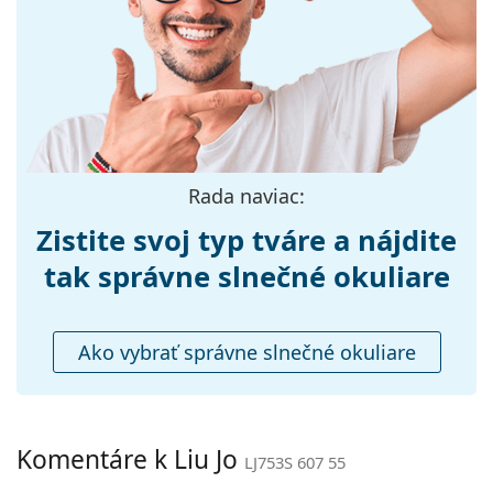
Šírka:
143 mm
Preskúmajte celú ponuku
slnečných okuliarov
a
objavte štýlové rámy od obľúbených značiek.
Dĺžka stranice:
145 mm
Šírka mostíka:
18 mm
Hmotnosť:
75 g
Nastaviteľné
Nie
Rada naviac:
sedielka:
Zistite svoj typ tváre a nájdite
Flexi pánt:
Nie
Príslušenstvo
tak správne slnečné okuliare
Puzdro:
Áno
Čistiaca
Nie
Ako vybrať správne slnečné okuliare
handrička:
Ostatné
Typ:
Dámske
Komentáre k Liu Jo
LJ753S 607 55
Kategória:
Slnečné okuliare