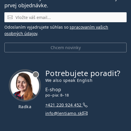
prvej objednávke.
E-mail
Odoslaním vyjadrujete súhlas so
spracovaním vašich
osobných údajov
.
Chcem novinky
Potrebujete poradiť?
je offline
We also speak English
E-shop
po–pia: 8–18
+421 220 924 452
Radka
info@lentiamo.sk