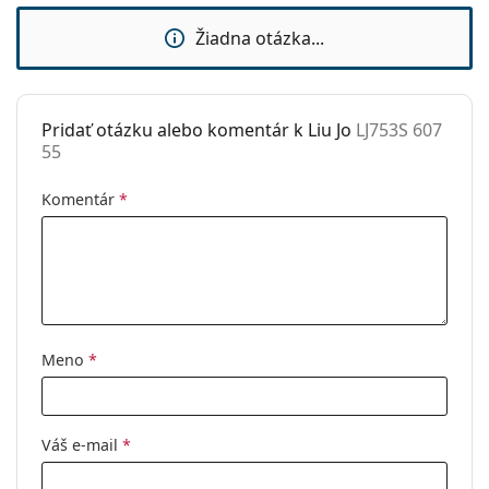
Značka:
Liu Jo
Žiadna otázka...
Použitie:
Móda
Kód:
LJ753S 607 55
Pridať otázku alebo komentár k Liu Jo
LJ753S 607
55
Komentár
*
Meno
*
Váš e-mail
*