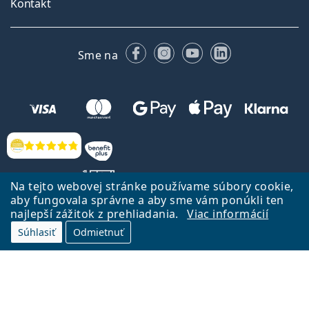
Kontakt
Facebooku
Instagrame
YouTube
LinkedIn
Sme na
Hodnotenia
Na tejto webovej stránke používame súbory cookie,
aby fungovala správne a aby sme vám ponúkli ten
najlepší zážitok z prehliadania.
Viac informácií
Späť na Úvodnu stránku
Prejsť hore
Súhlasiť
Odmietnuť
Lentiamo.sk vlastní a prevádzkuje spoločnosť Lentiamo s.r.o., Česká
republika
Sme tu pre Vás už 18 rokov.