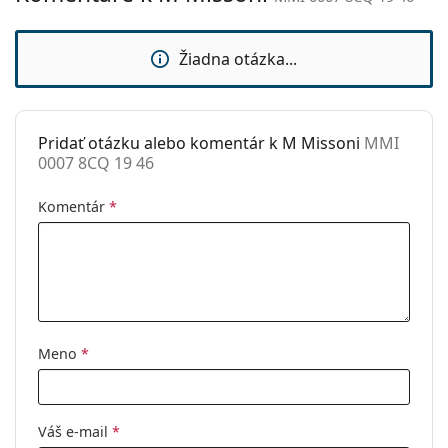
sedielka:
Slnečný klip:
Nie
Žiadna otázka...
Príslušenstvo
Puzdro:
Áno
Pridať otázku alebo komentár k M Missoni
MMI
Čistiaca
Áno
0007 8CQ 19 46
handrička:
Ostatné
Komentár
*
Typ:
Dámske
Kategória:
Dioptrické okuliare
Značka:
M Missoni
Kód:
MMI 0007 8CQ 19 46
Meno
*
Váš e-mail
*