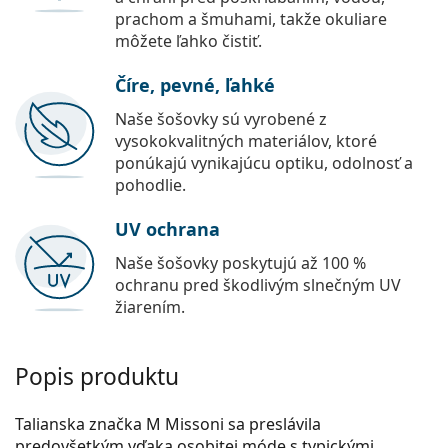
prachom a šmuhami, takže okuliare
môžete ľahko čistiť.
Číre, pevné, ľahké
Naše šošovky sú vyrobené z
vysokokvalitných materiálov, ktoré
ponúkajú vynikajúcu optiku, odolnosť a
pohodlie.
UV ochrana
Naše šošovky poskytujú až 100 %
ochranu pred škodlivým slnečným UV
žiarením.
Popis produktu
Talianska značka M Missoni sa preslávila
predovšetkým vďaka osobitej móde s typickými