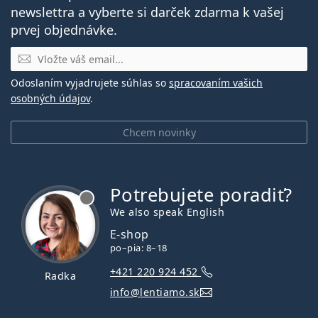
newslettra a vyberte si darček zdarma k vašej
prvej objednávke.
E-mail
Odoslaním vyjadrujete súhlas so
spracovaním vašich
osobných údajov
.
Chcem novinky
Potrebujete poradiť?
je offline
We also speak English
E-shop
po–pia: 8–18
+421 220 924 452
Radka
info@lentiamo.sk