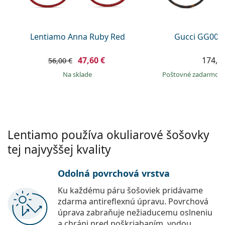
Persol
Prada
Lentiamo Anna Ruby Red
Gucci GG002
Všetky značky
47,60 €
174,9
56,00 €
na sklade
Poštovné zadarmo
Lentiamo používa okuliarové šošovky
tej najvyššej kvality
Odolná povrchová vrstva
Ku každému páru šošoviek pridávame
zdarma antireflexnú úpravu. Povrchová
úprava zabraňuje nežiaducemu oslneniu
a chráni pred poškriabaním, vodou,