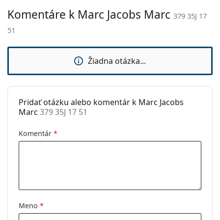
Komentáre k Marc Jacobs Marc
Nastaviteľné
Nie
379 35J 17
sedielka:
51
Slnečný klip:
Nie
Príslušenstvo
Žiadna otázka...
Puzdro:
Áno
Čistiaca
Áno
handrička:
Pridať otázku alebo komentár k Marc Jacobs
Marc
379 35J 17 51
Ostatné
Typ:
Dámske
Komentár
*
Kategória:
Dioptrické okuliare
Značka:
Marc Jacobs
Kód:
379 35J 17 51
Meno
*