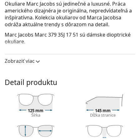
Okuliare Marc Jacobs sú jedinečné a luxusné. Práca
amerického dizajnéra je originálna, nepredvídateľná a
inšpiratívna. Kolekcia okuliarov od Marca Jacobsa
odráža aktuálne trendy s dôrazom na detail.
Marc Jacobs Marc 379 35J 17 51
sú dámske dioptrické
okuliare.
Pozrite sa, ako vyzeráte v týchto okuliaroch pomocou
funkcie virtuálnej skúšky.
Zobraziť viac
Okuliarové rámy
Ružová farba rámov skvele ladí so studeným
Detail produktu
odtieňom pleti a so svetlohnedými alebo svetlými
blond vlasmi.
Rámy Cat Eye sú ideálnou voľbou, ak máte srdcový,
oválny alebo kosoštvorcový typ tváre.
125 mm
145 mm
Rám okuliarov je vyrobený z veľmi kvalitného plastu,
Šírka
Dĺžka stranice
ktorý ponúka vysokú odolnosť, pohodlné nosenie a
výnimočný vzhľad.
Celorámové okuliare sú najbežnejším typom rámov,