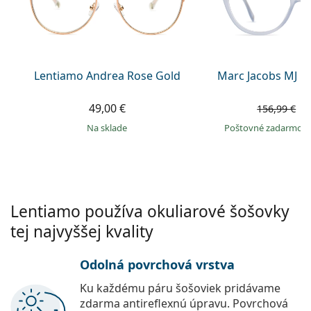
Gucci
Všetky roztoky
je onli
Všetky značky
Persol
Prada
Lentiamo Andrea Rose Gold
Marc Jacobs MJ 1
Všetky značky
49,00 €
9
156,99 €
na sklade
Poštovné zadarmo
Lentiamo používa okuliarové šošovky
tej najvyššej kvality
Odolná povrchová vrstva
Ku každému páru šošoviek pridávame
zdarma antireflexnú úpravu. Povrchová