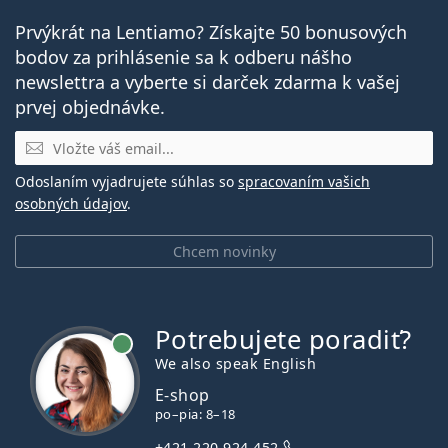
Prvýkrát na Lentiamo? Získajte 50 bonusových
bodov za prihlásenie sa k odberu nášho
newslettra a vyberte si darček zdarma k vašej
prvej objednávke.
E-mail
Odoslaním vyjadrujete súhlas so
spracovaním vašich
osobných údajov
.
Chcem novinky
Potrebujete poradiť?
je online
We also speak English
E-shop
po–pia: 8–18
+421 220 924 452