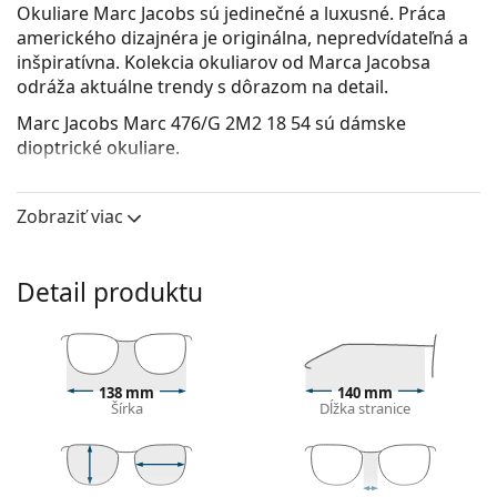
Okuliare Marc Jacobs sú jedinečné a luxusné. Práca
amerického dizajnéra je originálna, nepredvídateľná a
inšpiratívna. Kolekcia okuliarov od Marca Jacobsa
odráža aktuálne trendy s dôrazom na detail.
Marc Jacobs Marc 476/G 2M2 18 54
sú dámske
dioptrické okuliare.
Pozrite sa, ako vyzeráte v týchto okuliaroch pomocou
funkcie virtuálnej skúšky.
Zobraziť viac
Okuliarové rámy
Čierna farba rámov skvele ladí so studeným
Detail produktu
odtieňom pleti a so svetlohnedými, čiernymi alebo
svetlými blond vlasmi.
Okrúhle rámy sú ideálnou voľbou, ak máte hranatý
alebo oválny typ tváre.
138 mm
140 mm
Rám okuliarov je vyrobený z kovu, ktorý dobre drží
Šírka
Dĺžka stranice
tvar a ponúka vysokú pevnosť a unikátny vzhľad.
Celorámové okuliare sú najbežnejším typom rámov,
skladajú sa z okuliarového stredu a páru straníc.