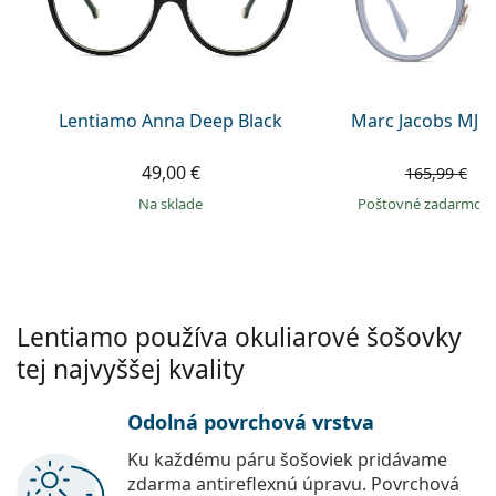
Gucci
Všetky roztoky
je onli
Všetky značky
Persol
Prada
Lentiamo Anna Deep Black
Marc Jacobs MJ 1
Všetky značky
49,00 €
1
165,99 €
na sklade
Poštovné zadarmo
Lentiamo používa okuliarové šošovky
tej najvyššej kvality
Odolná povrchová vrstva
Ku každému páru šošoviek pridávame
zdarma antireflexnú úpravu. Povrchová