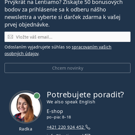
Prvýkrát na Lentiamo? Získajte 50 bonusových
bodov za prihlásenie sa k odberu nášho
newslettra a vyberte si darček zdarma k vašej
prvej objednávke.
E-mail
Odoslaním vyjadrujete súhlas so
spracovaním vašich
osobných údajov
.
Chcem novinky
Potrebujete poradiť?
je online
We also speak English
E-shop
po–pia: 8–18
+421 220 924 452
Radka