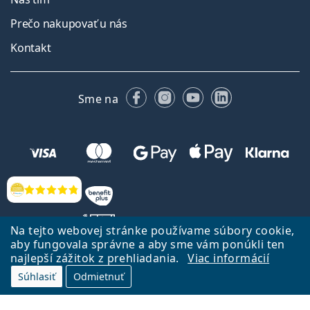
Prečo nakupovať u nás
Kontakt
Facebooku
Instagrame
YouTube
LinkedIn
Sme na
Hodnotenia
Na tejto webovej stránke používame súbory cookie,
aby fungovala správne a aby sme vám ponúkli ten
najlepší zážitok z prehliadania.
Viac informácií
Späť na Úvodnu stránku
Prejsť hore
Súhlasiť
Odmietnuť
Lentiamo.sk vlastní a prevádzkuje spoločnosť Lentiamo s.r.o., Česká
republika
Sme tu pre Vás už 18 rokov.