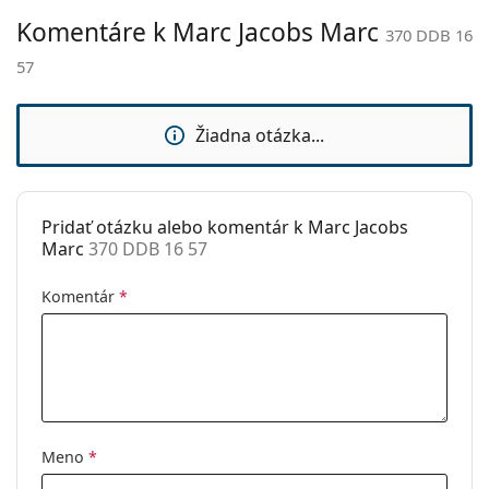
Komentáre k Marc Jacobs Marc
Nastaviteľné
Áno
Ide o zdravotnícku pomôcku. Pred použitím si
370 DDB 16
sedielka:
prečítajte pokyny.
57
Slnečný klip:
Nie
Príslušenstvo
Žiadna otázka...
Puzdro:
Áno
Čistiaca
Áno
handrička:
Pridať otázku alebo komentár k Marc Jacobs
Marc
370 DDB 16 57
Ostatné
Typ:
Dámske
Komentár
*
Kategória:
Dioptrické okuliare
Značka:
Marc Jacobs
Kód:
370 DDB 16 57
Meno
*