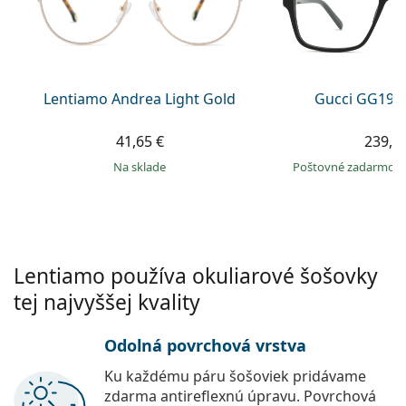
Gucci
Všetky roztoky
je onli
Všetky značky
Persol
Prada
Lentiamo Andrea Light Gold
Gucci GG199
Všetky značky
41,65 €
239,9
na sklade
Poštovné zadarmo
Lentiamo používa okuliarové šošovky
tej najvyššej kvality
Odolná povrchová vrstva
Ku každému páru šošoviek pridávame
zdarma antireflexnú úpravu. Povrchová