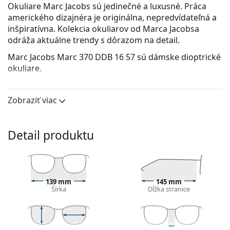
Okuliare Marc Jacobs sú jedinečné a luxusné. Práca
amerického dizajnéra je originálna, nepredvídateľná a
inšpiratívna. Kolekcia okuliarov od Marca Jacobsa
odráža aktuálne trendy s dôrazom na detail.
Marc Jacobs Marc 370 DDB 16 57
sú dámske dioptrické
okuliare.
Pozrite sa, ako vyzeráte v týchto okuliaroch pomocou
funkcie virtuálnej skúšky.
Zobraziť viac
Okuliarové rámy
Zlatá farba rámov skvele ladí s teplým odtieňom
Detail produktu
pleti a s tmavohnedými vlasmi.
Štvorcové rámy sú ideálnou voľbou, ak máte
okrúhly, oválny alebo trojuholníkový typ tváre.
Rám okuliarov je vyrobený z kovu, ktorý dobre drží
139 mm
145 mm
tvar a ponúka vysokú pevnosť a unikátny vzhľad.
Šírka
Dĺžka stranice
Celorámové okuliare sú najbežnejším typom rámov,
skladajú sa z okuliarového stredu a páru straníc.
Svojím nápadným dizajnom vám pomôžu zvýrazniť