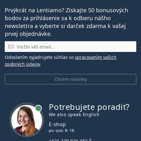
Prvýkrát na Lentiamo? Získajte 50 bonusových
bodov za prihlásenie sa k odberu nášho
newslettra a vyberte si darček zdarma k vašej
prvej objednávke.
E-mail
Odoslaním vyjadrujete súhlas so
spracovaním vašich
osobných údajov
.
Chcem novinky
Potrebujete poradiť?
je online
We also speak English
E-shop
po–pia: 8–18
+421 220 924 452