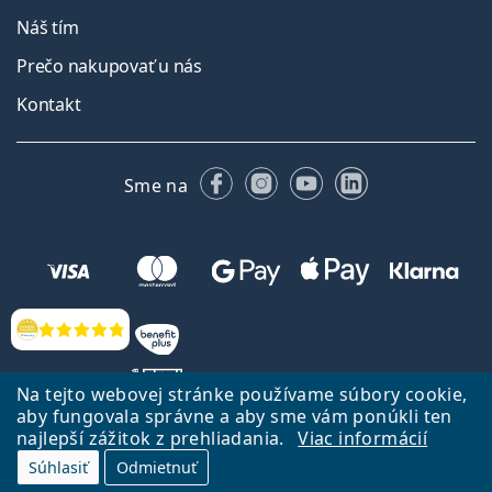
Náš tím
Prečo nakupovať u nás
Kontakt
Facebooku
Instagrame
YouTube
LinkedIn
Sme na
Hodnotenia
Na tejto webovej stránke používame súbory cookie,
aby fungovala správne a aby sme vám ponúkli ten
najlepší zážitok z prehliadania.
Viac informácií
Späť na Úvodnu stránku
Prejsť hore
Súhlasiť
Odmietnuť