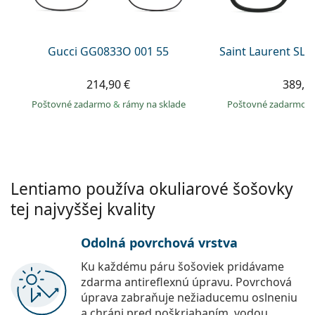
Persol
Prada
Gucci GG0833O 001 55
Saint Laurent SL 
Všetky značky
214,90 €
389,9
Poštovné zadarmo
&
rámy na sklade
Poštovné zadarmo
Lentiamo používa okuliarové šošovky
tej najvyššej kvality
Odolná povrchová vrstva
Ku každému páru šošoviek pridávame
zdarma antireflexnú úpravu. Povrchová
úprava zabraňuje nežiaducemu oslneniu
a chráni pred poškriabaním, vodou,