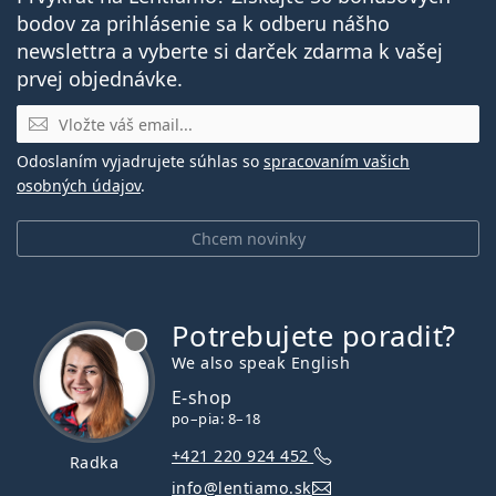
bodov za prihlásenie sa k odberu nášho
newslettra a vyberte si darček zdarma k vašej
prvej objednávke.
E-mail
Odoslaním vyjadrujete súhlas so
spracovaním vašich
osobných údajov
.
Chcem novinky
Potrebujete poradiť?
je offline
We also speak English
E-shop
po–pia: 8–18
+421 220 924 452
Radka
info@lentiamo.sk