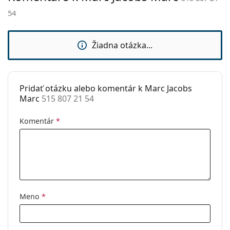
vrecko.
sedielka:
54
Ide o zdravotnícku pomôcku. Pred použitím si
Slnečný klip:
Nie
prečítajte pokyny.
Príslušenstvo
Žiadna otázka...
Puzdro:
Áno
Čistiaca
Áno
handrička:
Pridať otázku alebo komentár k Marc Jacobs
Marc
515 807 21 54
Ostatné
Typ:
Pánske
Komentár
*
Kategória:
Dioptrické okuliare
Značka:
Marc Jacobs
Kód:
515 807 21 54
Meno
*