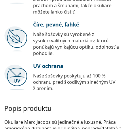
prachom a šmuhami, takže okuliare
môžete ľahko čistiť.
Číre, pevné, ľahké
Naše šošovky sú vyrobené z
vysokokvalitných materiálov, ktoré
ponúkajú vynikajúcu optiku, odolnosť a
pohodlie.
UV ochrana
Naše šošovky poskytujú až 100 %
ochranu pred škodlivým slnečným UV
žiarením.
Popis produktu
Okuliare Marc Jacobs sú jedinečné a luxusné. Práca
amerického dizajnéra je originálna, nepredvídateľná a