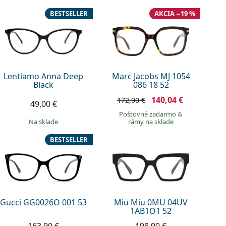
BESTSELLER
AKCIA −19 %
Lentiamo Anna Deep
Marc Jacobs MJ 1054
Black
086 18 52
140,04 €
172,90 €
49,00 €
Poštovné zadarmo
&
na sklade
rámy na sklade
BESTSELLER
Gucci GG0026O 001 53
Miu Miu 0MU 04UV
1AB1O1 52