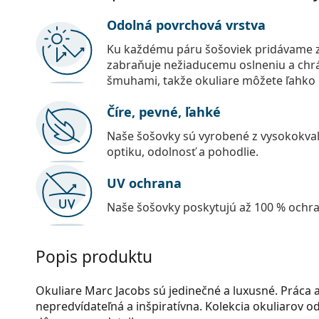
Odolná povrchová vrstva
Ku každému páru šošoviek pridávame z
zabraňuje nežiaducemu oslneniu a chr
šmuhami, takže okuliare môžete ľahko č
Číre, pevné, ľahké
Naše šošovky sú vyrobené z vysokokval
optiku, odolnosť a pohodlie.
UV ochrana
Naše šošovky poskytujú až 100 % ochr
Popis produktu
Okuliare Marc Jacobs sú jedinečné a luxusné. Práca a
nepredvídateľná a inšpiratívna. Kolekcia okuliarov 