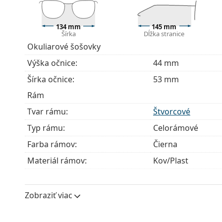
Príslušenstvo
Okuliare dodávame s originálnym puzdrom. Farba 
134 mm
145 mm
Handrička, ktorá je súčasťou balenia, je ideálna na
Šírka
Dĺžka stranice
modely môžu namiesto handričky obsahovať texti
Okuliarové šošovky
Ide o zdravotnícku pomôcku. Pred použitím si prečít
Výška očnice:
44 mm
Šírka očnice:
53 mm
Rám
Tvar rámu:
Štvorcové
Typ rámu:
Celorámové
Farba rámov:
Čierna
Materiál rámov:
Kov/Plast
Veľkosť:
M
Šírka:
134 mm
Zobraziť viac
Dĺžka stranice:
145 mm