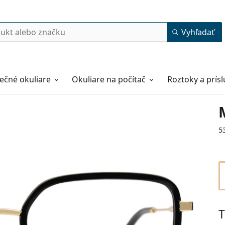
Vyhľadať
ečné okuliare
Okuliare na počítač
Roztoky a prís
5
T
53
17
145
145 mm