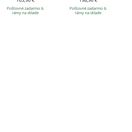
163,90 €
198,90 €
Poštovné zadarmo
&
Poštovné zadarmo
&
rámy na sklade
rámy na sklade