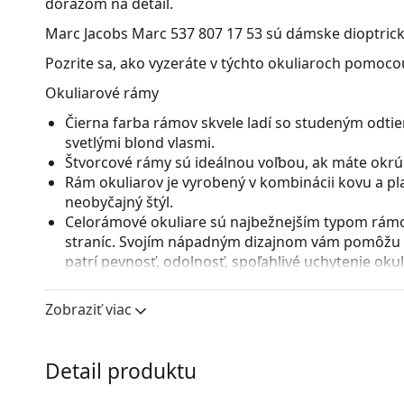
dôrazom na detail.
Marc Jacobs Marc 537 807 17 53
sú dámske dioptrick
Pozrite sa, ako vyzeráte v týchto okuliaroch pomocou
Okuliarové rámy
Čierna farba rámov skvele ladí so studeným odtie
svetlými blond vlasmi.
Štvorcové rámy sú ideálnou voľbou, ak máte okrúhl
Rám okuliarov je vyrobený v kombinácii kovu a pl
neobyčajný štýl.
Celorámové okuliare sú najbežnejším typom rámov
straníc. Svojím nápadným dizajnom vám pomôžu zvý
patrí pevnosť, odolnosť, spoľahlivé uchytenie ok
pred poškodením. Tento druh rámu je vhodný pre 
s vyššou optickou mohutnosťou.
Zobraziť viac
Nastaviteľné sedielka umožňujú jemnú úpravu poz
prispôsobia tvaru nosa a zaistia tak väčší komfor
vykonávať skúsený optik, aby neodbornou manipu
Detail produktu
zlomeniu.