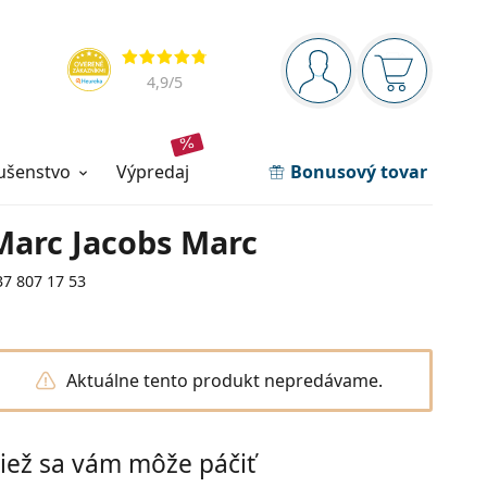
Navigačný panel
Hodnotenia
ste prihlásení
Nákupný ko
4,9
/5
lušenstvo
výpredaj
Bonusový tovar
Marc Jacobs Marc
37 807 17 53
Aktuálne tento produkt nepredávame.
iež sa vám môže páčiť