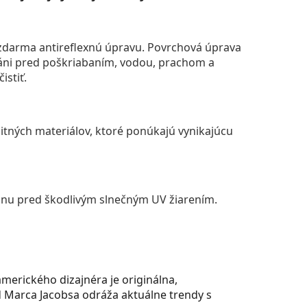
darma antireflexnú úpravu. Povrchová úprava
áni pred poškriabaním, vodou, prachom a
istiť.
itných materiálov, ktoré ponúkajú vynikajúcu
anu pred škodlivým slnečným UV žiarením.
merického dizajnéra je originálna,
od Marca Jacobsa odráža aktuálne trendy s