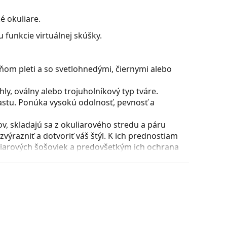
é okuliare.
 funkcie virtuálnej skúšky.
ňom pleti a so svetlohnedými, čiernymi alebo
y, oválny alebo trojuholníkový typ tváre.
astu. Ponúka vysokú odolnosť, pevnosť a
, skladajú sa z okuliarového stredu a páru
razniť a dotvoriť váš štýl. K ich prednostiam
uliarových šošoviek a predovšetkým ich ochrana
všetky typy okuliarových šošoviek, vrátane tých
ície a usadenie okuliarov. Nosové opierky sa
t pri nosení. Nastavenie sedielok by mal vždy
láciou nedošlo k ich poškodeniu alebo