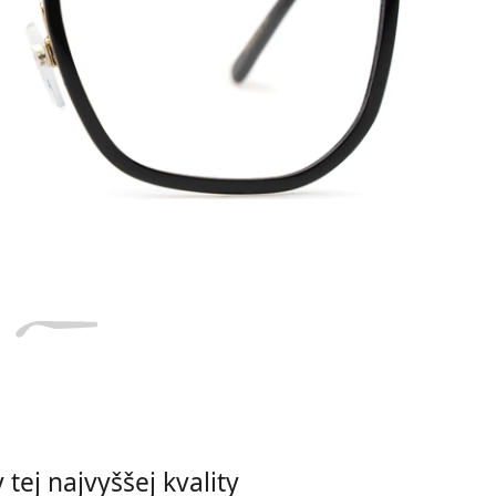
Dĺžka stranice
a
Šírka
Dĺžka
e
mostíka
stranice
17 mm
Šírka mostíka
tej najvyššej kvality