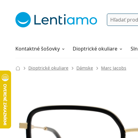
Vyhľadávanie
Prihlásenie
Navigácia webu
Roztoky
Všetko o nákupe
Kontaktné šošovky
Dioptrické okuliare
Sln
Dioptrické okuliare
Dámske
Marc Jacobs
134 mm