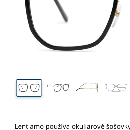
Šírka
Šírk
očnic
44 mm
53 mm
Výška očnice
Šírka očnice
Lentiamo používa okuliarové šošovky 