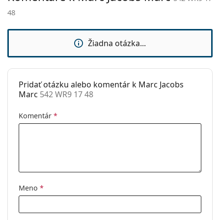
sedielka:
48
Slnečný klip:
Nie
Príslušenstvo
Žiadna otázka...
Puzdro:
Áno
Čistiaca
Áno
handrička:
Pridať otázku alebo komentár k Marc Jacobs
Marc
542 WR9 17 48
Ostatné
Typ:
Dámske
Komentár
*
Kategória:
Dioptrické okuliare
Značka:
Marc Jacobs
Kód:
542 WR9 17 48
Meno
*