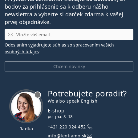
bodov za prihlásenie sa k odberu nášho
newslettra a vyberte si darček zdarma k vašej
prvej objednávke.
E-mail
Odoslaním vyjadrujete súhlas so
spracovaním vašich
osobných údajov
.
Chcem novinky
Potrebujete poradiť?
je offline
We also speak English
E-shop
po–pia: 8–18
+421 220 924 452
Radka
info@lentiamo.sk