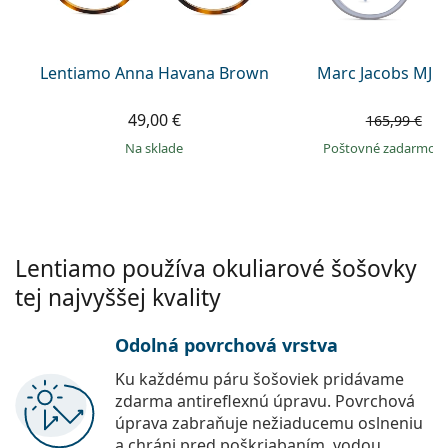
Persol
Prada
Lentiamo Anna Havana Brown
Marc Jacobs MJ 1
Všetky značky
49,00 €
1
165,99 €
na sklade
Poštovné zadarmo
Lentiamo používa okuliarové šošovky
tej najvyššej kvality
Odolná povrchová vrstva
Ku každému páru šošoviek pridávame
zdarma antireflexnú úpravu. Povrchová
úprava zabraňuje nežiaducemu oslneniu
a chráni pred poškriabaním, vodou,