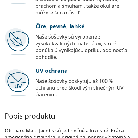
prachom a šmuhami, takže okuliare
môžete ľahko čistiť.
Číre, pevné, ľahké
Naše šošovky sú vyrobené z
vysokokvalitných materiálov, ktoré
ponúkajú vynikajúcu optiku, odolnosť a
pohodlie.
UV ochrana
Naše šošovky poskytujú až 100 %
ochranu pred škodlivým slnečným UV
žiarením.
Popis produktu
Okuliare Marc Jacobs sú jedinečné a luxusné. Práca
amerického dizajnéra je originálna, nepredvídateľná a