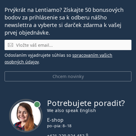
Prvýkrát na Lentiamo? Získajte 50 bonusových
bodov za prihlásenie sa k odberu nášho
newslettra a vyberte si darček zdarma k vašej
prvej objednávke.
E-mail
Odoslaním vyjadrujete súhlas so
spracovaním vašich
osobných údajov
.
Chcem novinky
Potrebujete poradiť?
je online
We also speak English
E-shop
po–pia: 8–18
+421 220 924 452