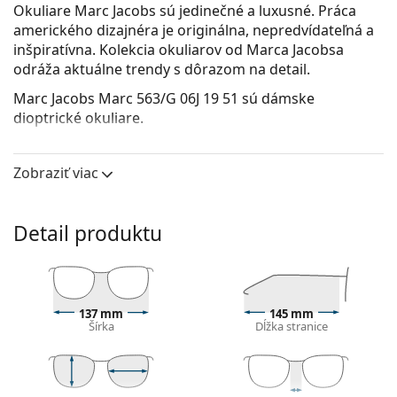
Okuliare Marc Jacobs sú jedinečné a luxusné. Práca
amerického dizajnéra je originálna, nepredvídateľná a
inšpiratívna. Kolekcia okuliarov od Marca Jacobsa
odráža aktuálne trendy s dôrazom na detail.
Marc Jacobs Marc 563/G 06J 19 51
sú dámske
dioptrické okuliare.
Pozrite sa, ako vyzeráte v týchto okuliaroch pomocou
funkcie virtuálnej skúšky.
Zobraziť viac
Okuliarové rámy
Zlatá farba rámov skvele ladí s teplým odtieňom
Detail produktu
pleti a s tmavohnedými vlasmi.
Štvorcové rámy sú ideálnou voľbou, ak máte
okrúhly, oválny alebo trojuholníkový typ tváre.
Rám okuliarov je vyrobený z kovu, ktorý dobre drží
137 mm
145 mm
tvar a ponúka vysokú pevnosť a unikátny vzhľad.
Šírka
Dĺžka stranice
Celorámové okuliare sú najbežnejším typom rámov,
skladajú sa z okuliarového stredu a páru straníc.
Svojím nápadným dizajnom vám pomôžu zvýrazniť