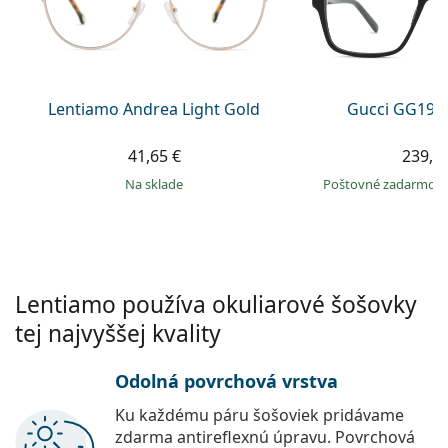
Gucci
Všetky roztoky
je onli
Všetky značky
Persol
Prada
Lentiamo Andrea Light Gold
Gucci GG199
Všetky značky
41,65 €
239,9
na sklade
Poštovné zadarmo
Lentiamo používa okuliarové šošovky
tej najvyššej kvality
Odolná povrchová vrstva
Ku každému páru šošoviek pridávame
zdarma antireflexnú úpravu. Povrchová