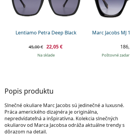
Gucci
Všetky roztoky
je onli
Všetky značky
Persol
Prada
Lentiamo Petra Deep Black
Marc Jacobs MJ 10
Všetky značky
22,05 €
186,9
45,00 €
na sklade
Poštovné zadar
Popis produktu
Slnečné okuliare Marc Jacobs sú jedinečné a luxusné.
Práca amerického dizajnéra je originálna,
nepredvídateľná a inšpiratívna. Kolekcia slnečných
okuliarov od Marca Jacobsa odráža aktuálne trendy s
dôrazom na detail.