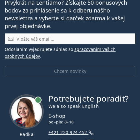
Prvýkrát na Lentiamo? Získajte 50 bonusových
bodov za prihlásenie sa k odberu nášho
newslettra a vyberte si darček zdarma k vašej
prvej objednávke.
E-mail
Odoslaním vyjadrujete súhlas so
spracovaním vašich
osobných údajov
.
Chcem novinky
Potrebujete poradiť?
je online
We also speak English
E-shop
po–pia: 8–18
+421 220 924 452
Radka