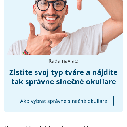
Veľkosť:
M
Šírka:
138 mm
Dĺžka stranice:
140 mm
Šírka mostíka:
22 mm
Hmotnosť:
195 g
Nastaviteľné
Nie
Rada naviac:
sedielka:
Zistite svoj typ tváre a nájdite
Flexi pánt:
Nie
Príslušenstvo
tak správne slnečné okuliare
Puzdro:
Áno
Čistiaca
Áno
Ako vybrať správne slnečné okuliare
handrička:
Ostatné
Typ:
Dámske