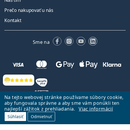
Náš tím
Prečo nakupovať u nás
Kontakt
Facebooku
Instagrame
YouTube
LinkedIn
Sme na
Hodnotenia
Na tejto webovej stránke používame súbory cookie,
aby fungovala správne a aby sme vám ponúkli ten
najlepší zážitok z prehliadania.
Viac informácií
Späť na Úvodnu stránku
Prejsť hore
Súhlasiť
Odmietnuť
Lentiamo.sk vlastní a prevádzkuje spoločnosť Lentiamo s.r.o., Česká
republika
Sme tu pre Vás už 18 rokov.