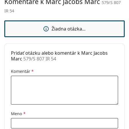
Komentáre k Marc Jacobs Marc
579/S 807
Kategória:
Slnečné okuliare
IR 54
Značka:
Marc Jacobs
Použitie:
Móda
Žiadna otázka...
Kód:
579/S 807 IR 54
Pridať otázku alebo komentár k Marc Jacobs
Marc
579/S 807 IR 54
Komentár
*
Meno
*