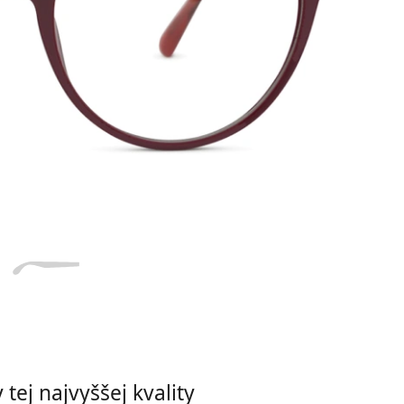
Dĺžka stranice
a
Šírka
Dĺžka
e
mostíka
stranice
16 mm
Šírka mostíka
tej najvyššej kvality