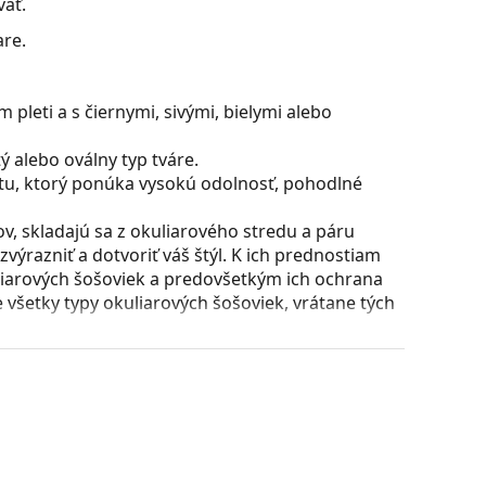
vať.
are.
pleti a s čiernymi, sivými, bielymi alebo
 alebo oválny typ tváre.
stu, ktorý ponúka vysokú odolnosť, pohodlné
, skladajú sa z okuliarového stredu a páru
razniť a dotvoriť váš štýl. K ich prednostiam
uliarových šošoviek a predovšetkým ich ochrana
všetky typy okuliarových šošoviek, vrátane tých
puzdra a jeho vyhotovenie sa môžu líšiť.
 čistenie a starostlivosť o okuliare. Niektoré
lné vrecko.
ajte pokyny.