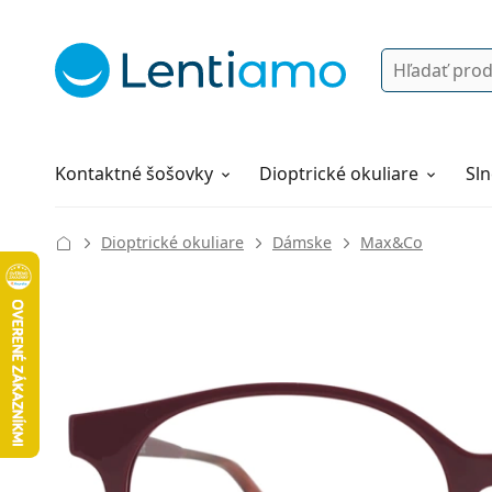
Vyhľadávanie
Prihlásenie
Navigácia webu
Roztoky
Všetko o nákupe
Kontaktné šošovky
Dioptrické okuliare
Sln
Dioptrické okuliare
Dámske
Max&Co
132 mm