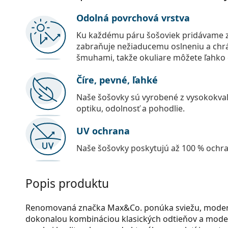
Odolná povrchová vrstva
Ku každému páru šošoviek pridávame z
zabraňuje nežiaducemu oslneniu a chr
šmuhami, takže okuliare môžete ľahko č
Číre, pevné, ľahké
Naše šošovky sú vyrobené z vysokokval
optiku, odolnosť a pohodlie.
UV ochrana
Naše šošovky poskytujú až 100 % ochr
Popis produktu
Renomovaná značka Max&Co. ponúka sviežu, modernú
dokonalou kombináciou klasických odtieňov a mode