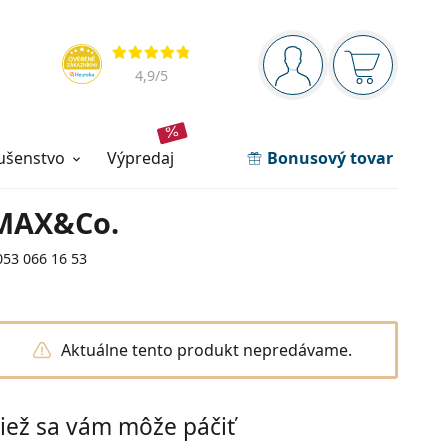
Navigačný panel
Hodnotenia
ste prihlásení
Nákupný ko
4,9
/5
lušenstvo
výpredaj
Bonusový tovar
MAX&Co.
053 066 16 53
Aktuálne tento produkt nepredávame.
iež sa vám môže páčiť