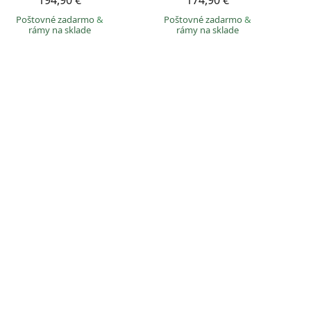
194,90 €
174,90 €
Poštovné zadarmo
&
Poštovné zadarmo
&
rámy na sklade
rámy na sklade