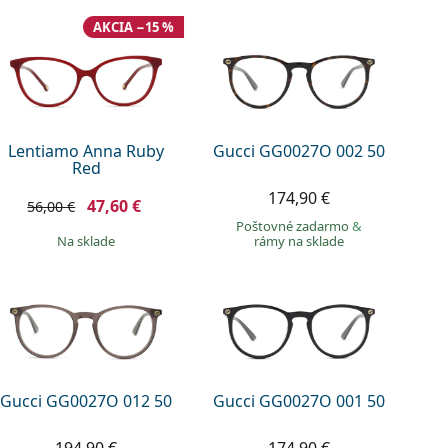
AKCIA −15 %
Lentiamo Anna Ruby
Gucci GG0027O 002 50
Red
174,90 €
47,60 €
56,00 €
Poštovné zadarmo
&
na sklade
rámy na sklade
Gucci GG0027O 012 50
Gucci GG0027O 001 50