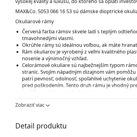
vysokej kvality a luxusu, do ktorého sa oplatí investo
MAX&Co. 5053 066 16 53
sú dámske dioptrické okuli
Okuliarové rámy
Červená farba rámov skvele ladí s teplým odtieňom 
tmavohnedými vlasmi.
Okrúhle rámy sú ideálnou voľbou, ak máte hranatý
Rám okuliarov je vyrobený z veľmi kvalitného pla
nosenie a výnimočný vzhľad.
Celorámové okuliare sú najbežnejším typom rámov
straníc. Svojím nápadným dizajnom vám pomôžu zvý
patrí pevnosť, odolnosť, spoľahlivé uchytenie ok
pred poškodením. Tento druh rámu je vhodný pre 
s vyššou optickou mohutnosťou.
Príslušenstvo
Zobraziť viac
Okuliare dodávame s originálnym puzdrom. Farba 
Handrička, ktorá je súčasťou balenia, je ideálna na
Detail produktu
modely môžu namiesto handričky obsahovať texti
Ide o zdravotnícku pomôcku. Pred použitím si prečít