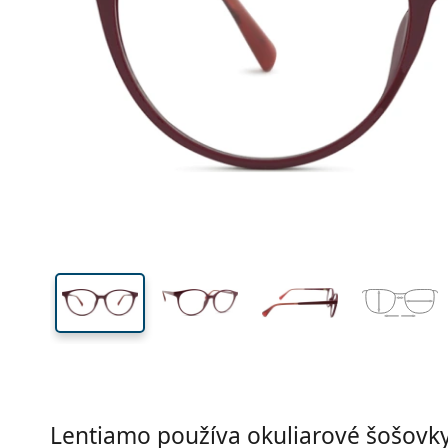
Šírka
Šírk
očnic
45 mm
53 mm
Výška očnice
Šírka očnice
Lentiamo používa okuliarové šošovky 