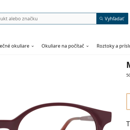
Vyhľadať
ečné okuliare
Okuliare na počítač
Roztoky a prís
5
T
53
16
140
140 mm