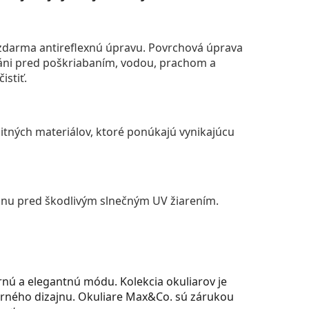
darma antireflexnú úpravu. Povrchová úprava
áni pred poškriabaním, vodou, prachom a
istiť.
itných materiálov, ktoré ponúkajú vynikajúcu
anu pred škodlivým slnečným UV žiarením.
 a elegantnú módu. Kolekcia okuliarov je
rného dizajnu. Okuliare Max&Co. sú zárukou