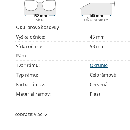
132 mm
140 mm
Šírka
Dĺžka stranice
Okuliarové šošovky
Výška očnice:
45 mm
Šírka očnice:
53 mm
Rám
Tvar rámu:
Okrúhle
Typ rámu:
Celorámové
Farba rámov:
Červená
Materiál rámov:
Plast
Veľkosť:
M
Šírka:
132 mm
Zobraziť viac
Dĺžka stranice:
140 mm