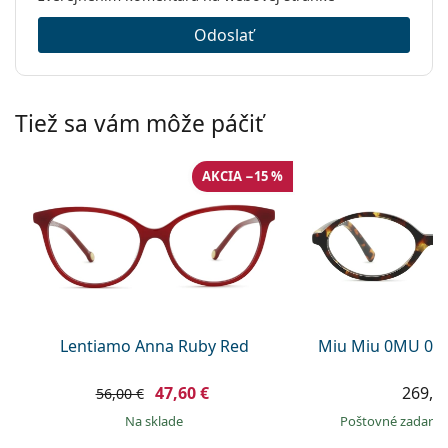
Odoslať
Tiež sa vám môže páčiť
AKCIA −15 %
Lentiamo Anna Ruby Red
Miu Miu 0MU 04
47,60 €
269,9
56,00 €
na sklade
Poštovné zadar