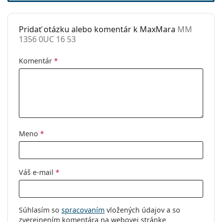
Puzdro:
Áno
Pridať otázku alebo komentár k MaxMara
MM
Čistiaca
Áno
1356 0UC 16 53
handrička:
Ostatné
Komentár
*
Typ:
Dámske
Kategória:
Dioptrické okuliare
Značka:
Max Mara
Kód:
MM 1356 0UC 16 53
Meno
*
Váš e-mail
*
Súhlasím so
spracovaním
vložených údajov a so
zverejnením komentára na webovej stránke