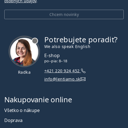
osobných údajov
.
Chcem novinky
Potrebujete poradiť?
je offline
We also speak English
E-shop
po–pia: 8–18
+421 220 924 452
Radka
info@lentiamo.sk
Nakupovanie online
Všetko o nákupe
Doprava