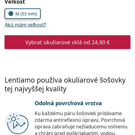
Zvoľte parametre
Veľkosť
Persol
M (53 mm)
Prada
Akú mám veľkosť?
Všetky značky
Vybrať okuliarové sklá od
24,90 €
Lentiamo používa okuliarové šošovky
tej najvyššej kvality
Odolná povrchová vrstva
Ku každému páru šošoviek pridávame
zdarma antireflexnú úpravu. Povrchová
úprava zabraňuje nežiaducemu oslneniu
a chráni pred poškriabaním, vodou,