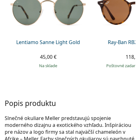
Gucci
Všetky roztoky
je onli
Všetky značky
Persol
Prada
Všetky značky
Lentiamo Sanne Light Gold
Ray-Ban RB21
45,00 €
118,9
na sklade
Poštovné zadar
Popis produktu
Slnečné okuliare Meller predstavujú spojenie
moderného dizajnu a exotického vzhľadu. Inšpiráciou
pre názov a logo firmy sa stal najväčší chameleón v
Afrike – Meller. Farby slnečných okuliarov sú navrhnuté