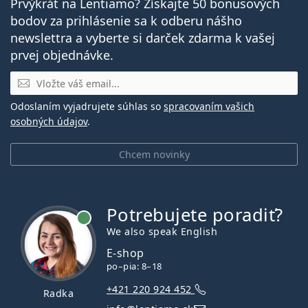
Prvýkrát na Lentiamo? Získajte 50 bonusových
bodov za prihlásenie sa k odberu nášho
newslettra a vyberte si darček zdarma k vašej
prvej objednávke.
E-mail
Odoslaním vyjadrujete súhlas so
spracovaním vašich
osobných údajov
.
Chcem novinky
Potrebujete poradiť?
je online
We also speak English
E-shop
po–pia: 8–18
+421 220 924 452
Radka