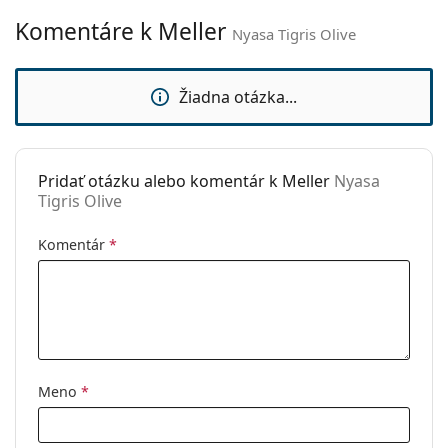
Kategória:
Slnečné okuliare
Komentáre k Meller
Nyasa Tigris Olive
Značka:
Meller
Použitie:
Móda
Žiadna otázka...
Kód:
Nyasa Tigris Olive
Pridať otázku alebo komentár k Meller
Nyasa
Tigris Olive
Komentár
*
Meno
*