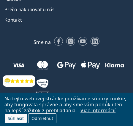
Prečo nakupovať u nás
Kontakt
Facebooku
Instagrame
YouTube
LinkedIn
Sme na
Hodnotenia
Na tejto webovej stránke používame súbory cookie,
aby fungovala správne a aby sme vám ponúkli ten
najlepší zážitok z prehliadania.
Viac informácií
Späť na Úvodnu stránku
Prejsť hore
Súhlasiť
Odmietnuť
Lentiamo.sk vlastní a prevádzkuje spoločnosť Lentiamo s.r.o., Česká
republika
Sme tu pre Vás už 18 rokov.