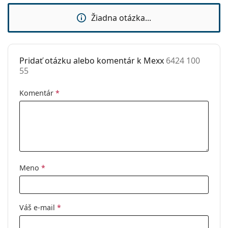
Použitie:
Móda
Žiadna otázka...
Kód:
6424 100 55
Pridať otázku alebo komentár k Mexx
6424 100
55
Komentár
*
Meno
*
Váš e-mail
*