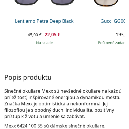
Persol
Prada
Lentiamo Petra Deep Black
Gucci GG002
Všetky značky
22,05 €
193,9
45,00 €
na sklade
Poštovné zadar
Popis produktu
Slnečné okuliare Mexx sú nevšedné okuliare na každú
príležitosť, inšpirované energiou a dynamikou mesta.
Značka Mexx je optimistická a nekonformná. Jej
filozofiou je slobodný duch, individualita, pozitívny
prístup k životu a umenie sa zabávať.
Mexx 6424 100 55
sú dámske slnečné okuliare.