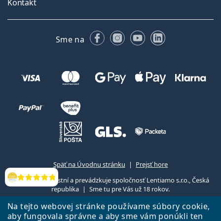
Kontakt
Facebooku
Instagrame
YouTube
LinkedIn
Sme na
Späť na Úvodnu stránku
Prejsť hore
Lentiamo.sk vlastní a prevádzkuje spoločnosť Lentiamo s.r.o., Česká
Hodnotenia
republika
Sme tu pre Vás už 18 rokov.
Na tejto webovej stránke používame súbory cookie,
aby fungovala správne a aby sme vám ponúkli ten