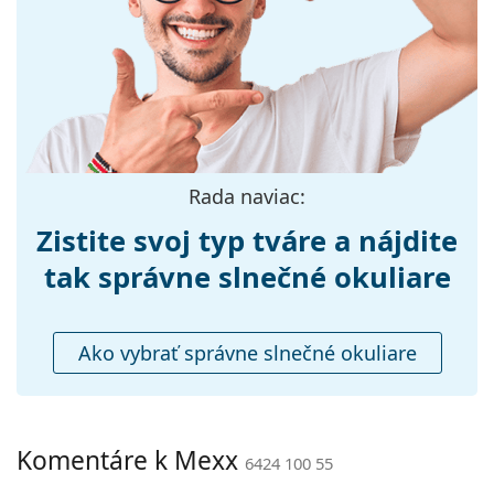
Šírka:
132 mm
Dĺžka stranice:
140 mm
Šírka mostíka:
17 mm
Hmotnosť:
100 g
Nastaviteľné
Nie
Rada naviac:
sedielka:
Príslušenstvo
Zistite svoj typ tváre a nájdite
Puzdro:
Áno
tak správne slnečné okuliare
Čistiaca
Áno
handrička:
Ako vybrať správne slnečné okuliare
Ostatné
Typ:
Dámske
Kategória:
Slnečné okuliare
Komentáre k Mexx
6424 100 55
Značka:
Mexx