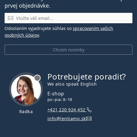
prvej objednávke.
E-mail
Odoslaním vyjadrujete súhlas so
spracovaním vašich
osobných údajov
.
Chcem novinky
Potrebujete poradiť?
je offline
We also speak English
E-shop
po–pia: 8–18
+421 220 924 452
Radka
info@lentiamo.sk