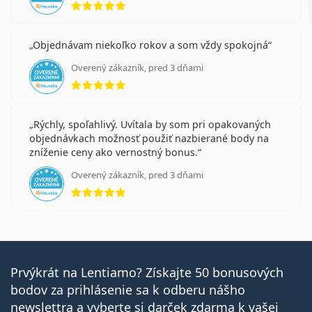
Objednávam niekoľko rokov a som vždy spokojná
Overený zákazník, pred 3 dňami
hodnotenie 5 z 5
Rýchly, spoľahlivý. Uvítala by som pri opakovaných
objednávkach možnosť použiť nazbierané body na
zníženie ceny ako vernostný bonus.
Overený zákazník, pred 3 dňami
hodnotenie 5 z 5
Prvýkrát na Lentiamo? Získajte 50 bonusových
bodov za prihlásenie sa k odberu nášho
newslettra a vyberte si darček zdarma k vašej