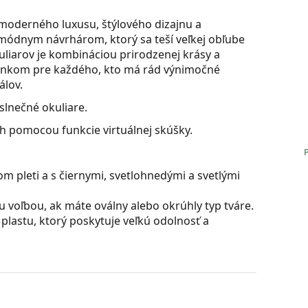
 moderného luxusu, štýlového dizajnu a
módnym návrhárom, ktorý sa teší veľkej obľube
liarov je kombináciou prirodzenej krásy a
lnkom pre každého, kto má rád výnimočné
álov.
lnečné okuliare.
ch pomocou funkcie virtuálnej skúšky.
m pleti a s čiernymi, svetlohnedými a svetlými
u voľbou, ak máte oválny alebo okrúhly typ tváre.
plastu, ktorý poskytuje veľkú odolnosť a
ú skvelá pre oči, pretože neovplyvňujú kontrast ani