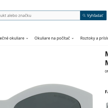
Vyhľadať
ečné okuliare
Okuliare na počítač
Roztoky a prís
0
F
54
18
140
140 mm