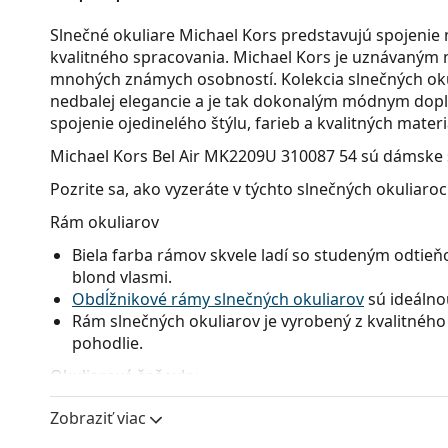
Slnečné okuliare Michael Kors predstavujú spojenie
kvalitného spracovania. Michael Kors je uznávaným 
mnohých známych osobností. Kolekcia slnečných oku
nedbalej elegancie a je tak dokonalým módnym dop
spojenie ojedinelého štýlu, farieb a kvalitných materi
Michael Kors Bel Air MK2209U 310087 54
sú dámske s
Pozrite sa, ako vyzeráte v týchto slnečných okuliaro
Rám okuliarov
Biela farba rámov skvele ladí so studeným odtieňo
blond vlasmi.
Obdĺžnikové rámy slnečných okuliarov
sú ideálno
Rám slnečných okuliarov je vyrobený z kvalitného 
pohodlie.
Okuliarové šošovky
Sivé sklá okuliarov zmierňujú intenzitu svetla a s
Zobraziť viac
neskresľujú farby.