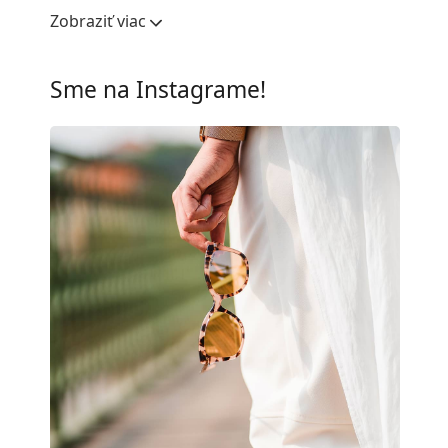
Šírka očnice:
54 mm
Zobraziť viac
Materiál skiel:
Plast
UV filter 400:
Áno
Sme na Instagrame!
Rám
Tvar rámu:
Obdĺžnikové
Farba rámov:
Biela
Materiál rámov:
Plast
Veľkosť:
M
Šírka:
136 mm
Dĺžka stranice:
140 mm
Šírka mostíka:
18 mm
Hmotnosť:
145 g
Nastaviteľné sedielka:
Nie
Flexi pánt:
Nie