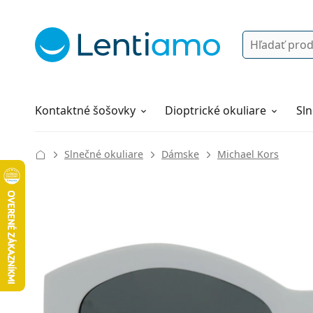
Vyhľadávanie
Prihlásenie
Navigácia webu
Roztoky
Všetko o nákupe
Kontaktné šošovky
Dioptrické okuliare
Sln
Slnečné okuliare
Dámske
Michael Kors
136 mm