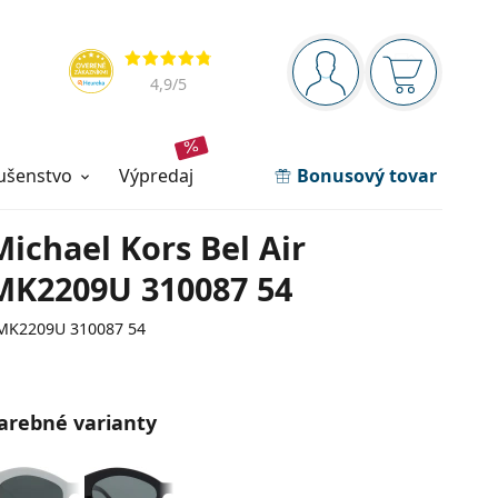
Navigačný panel
Hodnotenia
ste prihlásení
Nákupný ko
4,9
/5
lušenstvo
výpredaj
Bonusový tovar
Michael Kors Bel Air
MK2209U 310087 54
MK2209U 310087 54
arebné varianty