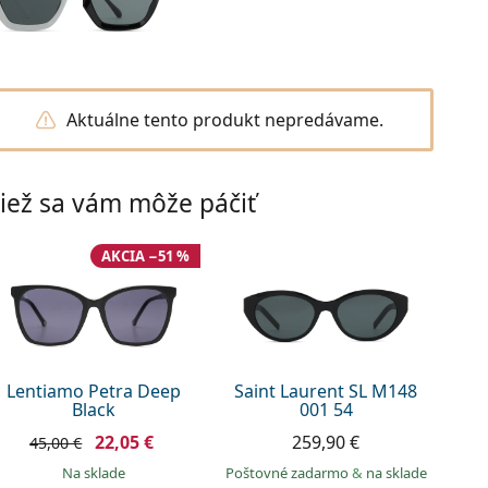
Aktuálne tento produkt nepredávame.
iež sa vám môže páčiť
AKCIA −51 %
Lentiamo Petra Deep
Saint Laurent SL M148
Black
001 54
22,05 €
259,90 €
45,00 €
na sklade
Poštovné zadarmo
&
na sklade