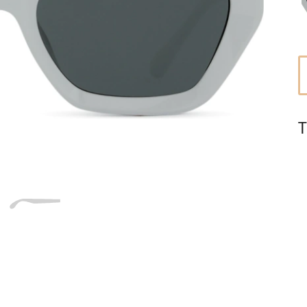
Dĺžka stranice
a
Šírka
Dĺžka
e
mostíka
stranice
18 mm
Šírka mostíka
T