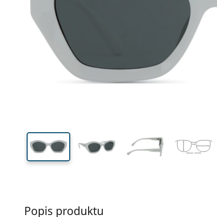
Šírka
Šírk
očnic
39 mm
54 mm
Výška očnice
Šírka očnice
Popis produktu