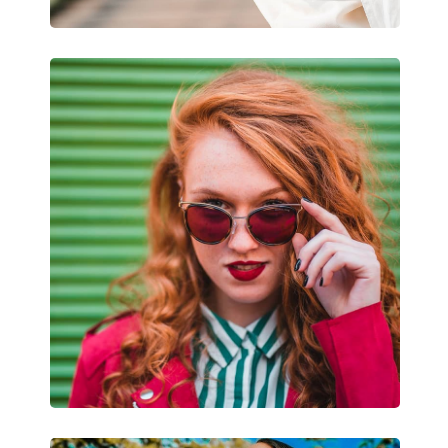
Príslušenstvo
Puzdro:
Áno
Čistiaca handrička:
Áno
Ostatné
Typ:
Dámske
Kategória:
Slnečné okuliare
Značka:
Michael Kors
Použitie:
Móda
Kód:
0MK2209U 310087