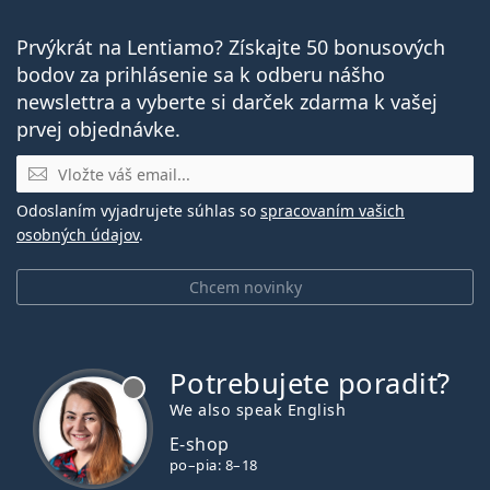
Prvýkrát na Lentiamo? Získajte 50 bonusových
bodov za prihlásenie sa k odberu nášho
newslettra a vyberte si darček zdarma k vašej
prvej objednávke.
E-mail
Odoslaním vyjadrujete súhlas so
spracovaním vašich
osobných údajov
.
Chcem novinky
Potrebujete poradiť?
je offline
We also speak English
E-shop
po–pia: 8–18