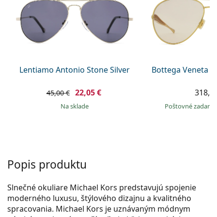
Persol
Prada
Všetky značky
Lentiamo Antonio Stone Silver
Bottega Veneta B
22,05 €
318,9
45,00 €
na sklade
Poštovné zadar
Popis produktu
Slnečné okuliare Michael Kors predstavujú spojenie
moderného luxusu, štýlového dizajnu a kvalitného
spracovania. Michael Kors je uznávaným módnym