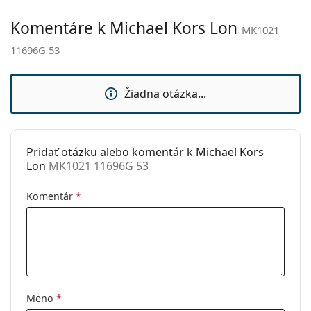
Kategória:
Slnečné okuliare
Komentáre k Michael Kors Lon
MK1021
Značka:
Michael Kors
11696G 53
Použitie:
Móda
Kód:
MK1021 11696G 53
Žiadna otázka...
Pridať otázku alebo komentár k Michael Kors
Lon
MK1021 11696G 53
Komentár
*
Meno
*