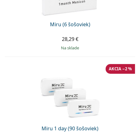
Persol
Prada
Miru (6 šošoviek)
Všetky značky
28,29 €
na sklade
AKCIA −2 %
Miru 1 day (90 šošoviek)