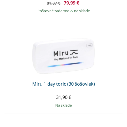
79,99 €
81,87 €
Poštovné zadarmo
&
na sklade
Miru 1 day toric (30 šošoviek)
31,90 €
na sklade