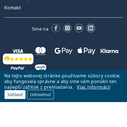
Kontakt
Facebooku
Instagrame
YouTube
LinkedIn
Sme na
Hodnotenia
Na tejto webovej stránke používame súbory cookie,
aby fungovala správne a aby sme vám ponúkli ten
najlepší zážitok z prehliadania.
Viac informácií
Súhlasiť
Odmietnuť
Späť na Úvodnu stránku
Prejsť hore
Lentiamo.sk vlastní a prevádzkuje spoločnosť Lentiamo s.r.o., Česká
republika
Sme tu pre Vás už 18 rokov.