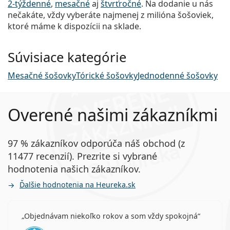
2-týždenné
,
mesačné
aj
štvrťročné
. Na dodanie u nás
nečakáte, vždy vyberáte najmenej z milióna šošoviek,
ktoré máme k dispozícii na sklade.
Súvisiace kategórie
Mesačné šošovky
Tórické šošovky
Jednodenné šošovky
Overené našimi zákazníkmi
97 % zákazníkov odporúča náš obchod (z
11477 recenzií). Prezrite si vybrané
hodnotenia našich zákazníkov.
Ďalšie hodnotenia na Heureka.sk
Objednávam niekoľko rokov a som vždy spokojná