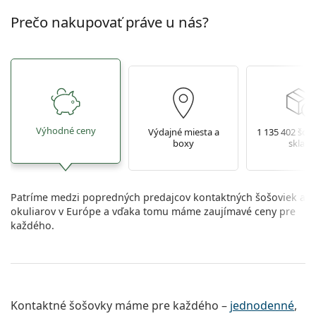
Prečo nakupovať práve u nás?
Výhodné ceny
Výdajné miesta a
1 135 402 šoš
boxy
sklade
Patríme medzi popredných predajcov kontaktných šošoviek a
okuliarov v Európe a vďaka tomu máme zaujímavé ceny pre
každého.
Kontaktné šošovky máme pre každého –
jednodenné
,