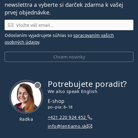
newslettra a vyberte si darček zdarma k vašej
prvej objednávke.
E-mail
Odoslaním vyjadrujete súhlas so
spracovaním vašich
osobných údajov
.
Chcem novinky
Potrebujete poradiť?
je offline
We also speak English
E-shop
po–pia: 8–18
+421 220 924 452
Radka
info@lentiamo.sk