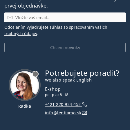
prvej objednávke.
E-mail
Odoslaním vyjadrujete súhlas so
spracovaním vašich
osobných údajov
.
Chcem novinky
Potrebujete poradiť?
je offline
We also speak English
E-shop
po–pia: 8–18
+421 220 924 452
Radka
info@lentiamo.sk