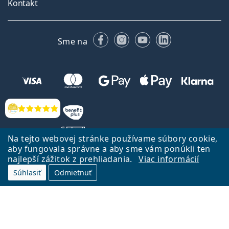
Kontakt
Facebooku
Instagrame
YouTube
LinkedIn
Sme na
Hodnotenia
Na tejto webovej stránke používame súbory cookie,
aby fungovala správne a aby sme vám ponúkli ten
najlepší zážitok z prehliadania.
Viac informácií
Späť na Úvodnu stránku
Prejsť hore
Súhlasiť
Odmietnuť
Lentiamo.sk vlastní a prevádzkuje spoločnosť Lentiamo s.r.o., Česká
republika
Sme tu pre Vás už 18 rokov.