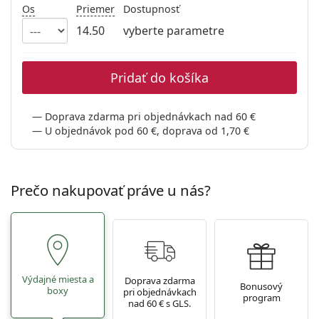
Persol
Os
Priemer
Dostupnosť
14.50
vyberte parametre
Prada
Všetky značky
Pridať do košíka
Doprava zdarma pri objednávkach nad 60 €
U objednávok pod 60 €, doprava od 1,70 €
Prečo nakupovať práve u nás?
Výdajné miesta a
Doprava zdarma
Bonusový
boxy
pri objednávkach
program
nad 60 € s GLS.