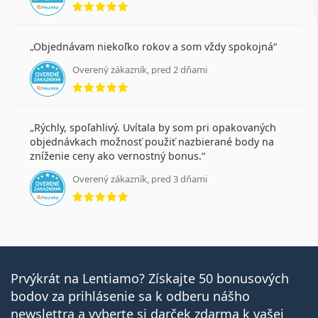
Objednávam niekoľko rokov a som vždy spokojná
Overený zákazník, pred 2 dňami
hodnotenie 5 z 5
Rýchly, spoľahlivý. Uvítala by som pri opakovaných
objednávkach možnosť použiť nazbierané body na
zníženie ceny ako vernostný bonus.
Overený zákazník, pred 3 dňami
hodnotenie 5 z 5
Prvýkrát na Lentiamo? Získajte 50 bonusových
bodov za prihlásenie sa k odberu nášho
newslettra a vyberte si darček zdarma k vašej