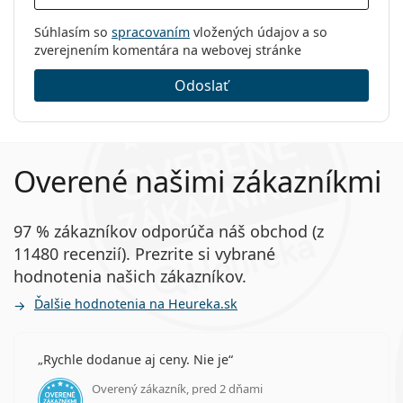
Hmotnosť:
50 g
Súhlasím so
spracovaním
vložených údajov a so
Ostatné
zverejnením komentára na webovej stránke
Kategória:
Jednodenné
Odoslať
Tórické šošovky
Kontaktné šošovky
Overené našimi zákazníkmi
97 % zákazníkov odporúča náš obchod (z
11480 recenzií). Prezrite si vybrané
hodnotenia našich zákazníkov.
Ďalšie hodnotenia na Heureka.sk
Rychle dodanue aj ceny. Nie je
Overený zákazník, pred 2 dňami
hodnotenie 5 z 5