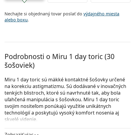
Nechajte si objednaný tovar poslať do
výdajného miesta
alebo boxu
.
Podrobnosti o Miru 1 day toric (30
šošoviek)
Miru 1 day toric sú mäkké kontaktné šošovky určené
na korekciu astigmatizmu. Sú dodávané v inovačných
tenkých blistroch, ktoré sú navrhnuté tak, aby bola
uľahčená manipulácia s šošovkou. Miru 1 day toric
svojim nositeľom ponúkajú využitie unikátnych
technológií a poskytujú vysoký komfort nosenia aj
skvelé videnie.
Kľúčové vlastnosti kontaktných šošoviek Miru 1 day
Zobraziť viac