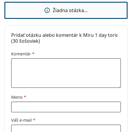
UV filter:
Nie
Žiadna otázka...
Silikón-
Nie
hydrogélové:
Používanie
Pridať otázku alebo komentár k Miru 1 day toric
(30 šošoviek)
Expirácia:
Najmenej 43 mesiacov
Zafarbenie pre
Áno
Komentár
*
manipuláciu:
So šošovkami sa
Nie
môže spať:
Indikátor líc-
Nie
rub:
Meno
*
Balenie
Výrobca:
Menicon
Šošoviek v
30
Váš e-mail
*
krabičke: