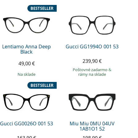
BESTSELLER
Lentiamo Anna Deep
Gucci GG1994O 001 53
Black
239,90 €
49,00 €
Poštovné zadarmo
&
na sklade
rámy na sklade
BESTSELLER
Gucci GG0026O 001 53
Miu Miu 0MU 04UV
1AB1O1 52