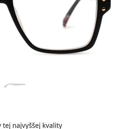
Dĺžka stranice
a
Šírka
Dĺžka
e
mostíka
stranice
16 mm
Šírka mostíka
tej najvyššej kvality