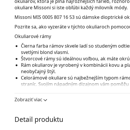
okuliarov, ktorá je plná najrôznejších farieb, rôzno
okuliare Missoni si iste obľúbi každý milovník módy.
Missoni MIS 0005 807 16 53
sú dámske dioptrické oku
Pozrite sa, ako vyzeráte v týchto okuliaroch pomocou
Okuliarové rámy
Čierna farba rámov skvele ladí so studeným odtie
svetlými blond vlasmi.
Štvorcové rámy sú ideálnou voľbou, ak máte okrúhl
Rám okuliarov je vyrobený v kombinácii kovu a pl
neobyčajný štýl.
Celorámové okuliare sú najbežnejším typom rámov
straníc. Svojím nápadným dizajnom vám pomôžu zvý
patrí pevnosť, odolnosť, spoľahlivé uchytenie ok
pred poškodením. Tento druh rámu je vhodný pre 
Zobraziť viac
s vyššou optickou mohutnosťou.
Príslušenstvo
Detail produktu
Okuliare dodávame s originálnym puzdrom. Farba 
Handrička, ktorá je súčasťou balenia, je ideálna na