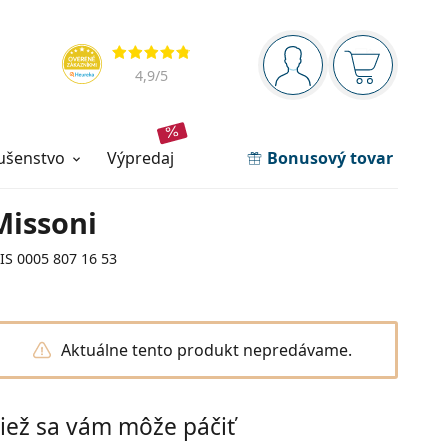
Navigačný panel
Hodnotenia
ste prihlásení
Nákupný ko
4,9
/5
lušenstvo
výpredaj
Bonusový tovar
Missoni
IS 0005 807 16 53
Aktuálne tento produkt nepredávame.
iež sa vám môže páčiť