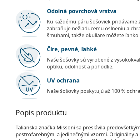
Odolná povrchová vrstva
Ku každému páru šošoviek pridávame z
zabraňuje nežiaducemu oslneniu a chr
šmuhami, takže okuliare môžete ľahko č
Číre, pevné, ľahké
Naše šošovky sú vyrobené z vysokokval
optiku, odolnosť a pohodlie.
UV ochrana
Naše šošovky poskytujú až 100 % ochr
Popis produktu
Talianska značka Missoni sa preslávila predovšetký
pestrofarebnými a jedinečnými vzormi. Originálny a h