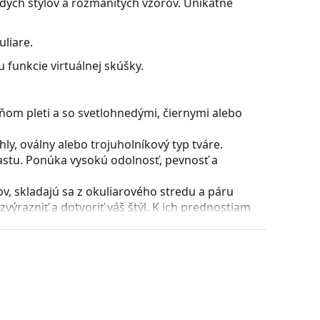
rodých štýlov a rozmanitých vzorov. Unikátne
liare.
 funkcie virtuálnej skúšky.
ňom pleti a so svetlohnedými, čiernymi alebo
y, oválny alebo trojuholníkový typ tváre.
astu. Ponúka vysokú odolnosť, pevnosť a
, skladajú sa z okuliarového stredu a páru
razniť a dotvoriť váš štýl. K ich prednostiam
uliarových šošoviek a predovšetkým ich ochrana
všetky typy okuliarových šošoviek, vrátane tých
puzdra a jeho vyhotovenie sa môžu líšiť.
 čistenie a starostlivosť o okuliare. Niektoré