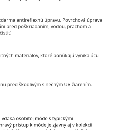
darma antireflexnú úpravu. Povrchová úprava
áni pred poškriabaním, vodou, prachom a
istiť.
itných materiálov, ktoré ponúkajú vynikajúcu
anu pred škodlivým slnečným UV žiarením.
m vďaka osobitej móde s typickými
ravý prístup k móde je zjavný aj v kolekcii