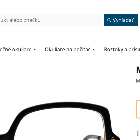
Vyhľadať
ečné okuliare
Okuliare na počítač
Roztoky a prís
M
T
53
16
140
140 mm