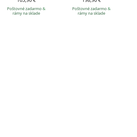
163,90 €
198,90 €
Poštovné zadarmo
&
Poštovné zadarmo
&
rámy na sklade
rámy na sklade