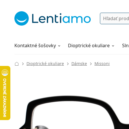
Vyhľadávanie
Prihlásenie
Navigácia webu
Roztoky
Všetko o nákupe
Kontaktné šošovky
Dioptrické okuliare
Sln
Dioptrické okuliare
Dámske
Missoni
130 mm