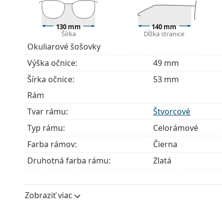
modely môžu namiesto handričky obsahovať texti
Ide o zdravotnícku pomôcku. Pred použitím si prečít
130 mm
140 mm
Šírka
Dĺžka stranice
Okuliarové šošovky
Výška očnice:
49 mm
Šírka očnice:
53 mm
Rám
Tvar rámu:
Štvorcové
Typ rámu:
Celorámové
Farba rámov:
Čierna
Druhotná farba rámu:
Zlatá
Materiál rámov:
Kov/Plast
Veľkosť:
M
Zobraziť viac
Šírka:
130 mm