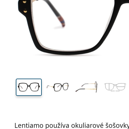
Šírka
Šírk
očnic
49 mm
53 mm
Výška očnice
Šírka očnice
Lentiamo používa okuliarové šošovky 