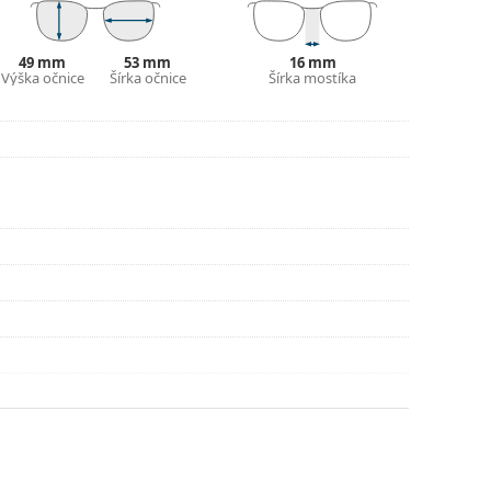
lné vrecko.
ajte pokyny.
49 mm
53 mm
16 mm
Výška očnice
Šírka očnice
Šírka mostíka