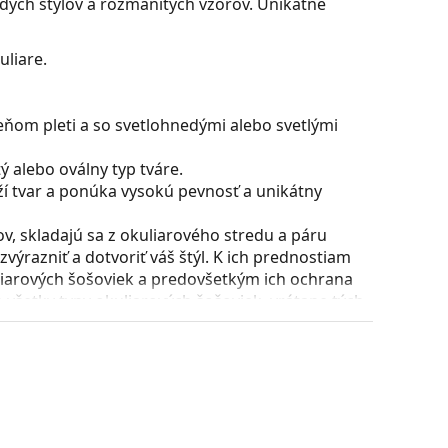
rodých štýlov a rozmanitých vzorov. Unikátne
liare.
eňom pleti a so svetlohnedými alebo svetlými
 alebo oválny typ tváre.
ží tvar a ponúka vysokú pevnosť a unikátny
, skladajú sa z okuliarového stredu a páru
razniť a dotvoriť váš štýl. K ich prednostiam
uliarových šošoviek a predovšetkým ich ochrana
všetky typy okuliarových šošoviek, vrátane tých
ície a usadenie okuliarov. Nosové opierky sa
t pri nosení. Nastavenie sedielok by mal vždy
láciou nedošlo k ich poškodeniu alebo