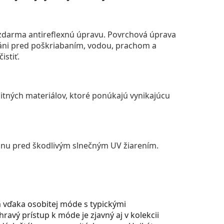
darma antireflexnú úpravu. Povrchová úprava
áni pred poškriabaním, vodou, prachom a
istiť.
itných materiálov, ktoré ponúkajú vynikajúcu
anu pred škodlivým slnečným UV žiarením.
m vďaka osobitej móde s typickými
ravý prístup k móde je zjavný aj v kolekcii