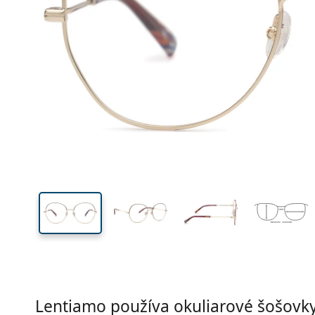
Šírka
Šírk
očnic
52 mm
55 mm
Výška očnice
Šírka očnice
Lentiamo používa okuliarové šošovky 