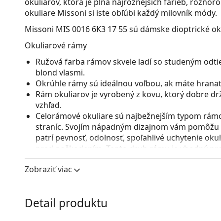
okuliarov, ktorá je plná najrôznejších farieb, rôzno
okuliare Missoni si iste obľúbi každý milovník módy.
Missoni MIS 0016 6K3 17 55
sú dámske dioptrické oku
Okuliarové rámy
Ružová farba rámov skvele ladí so studeným odti
blond vlasmi.
Okrúhle rámy sú ideálnou voľbou, ak máte hranatý
Rám okuliarov je vyrobený z kovu, ktorý dobre dr
vzhľad.
Celorámové okuliare sú najbežnejším typom rámov
straníc. Svojím nápadným dizajnom vám pomôžu zvý
patrí pevnosť, odolnosť, spoľahlivé uchytenie ok
pred poškodením. Tento druh rámu je vhodný pre 
s vyššou optickou mohutnosťou.
Zobraziť viac
Nastaviteľné sedielka umožňujú jemnú úpravu poz
prispôsobia tvaru nosa a zaistia tak väčší komfor
vykonávať skúsený optik, aby neodbornou manipu
Detail produktu
zlomeniu.
Príslušenstvo