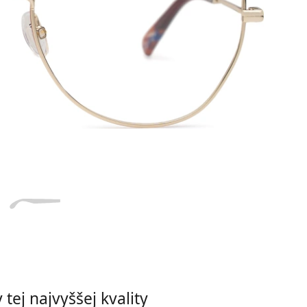
Dĺžka stranice
a
Šírka
Dĺžka
e
mostíka
stranice
17 mm
Šírka mostíka
tej najvyššej kvality