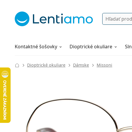
Vyhľadávanie
Prihlásenie
Navigácia webu
Roztoky
Všetko o nákupe
Kontaktné šošovky
Dioptrické okuliare
Sln
Dioptrické okuliare
Dámske
Missoni
132 mm