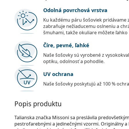
Odolná povrchová vrstva
Ku každému páru šošoviek pridávame z
zabraňuje nežiaducemu oslneniu a chr
šmuhami, takže okuliare môžete ľahko č
Číre, pevné, ľahké
Naše šošovky sú vyrobené z vysokokval
optiku, odolnosť a pohodlie.
UV ochrana
Naše šošovky poskytujú až 100 % ochr
Popis produktu
Talianska značka Missoni sa preslávila predovšetký
pestrofarebnými a jedinečnými vzormi. Originálny a h