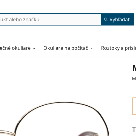
Vyhľadať
ečné okuliare
Okuliare na počítač
Roztoky a prís
M
T
55
17
140
140 mm