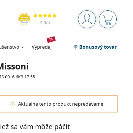
Navigačný panel
Hodnotenia
ste prihlásení
Nákupný ko
4,9
/5
lušenstvo
výpredaj
Bonusový tovar
Missoni
IS 0016 6K3 17 55
Aktuálne tento produkt nepredávame.
iež sa vám môže páčiť