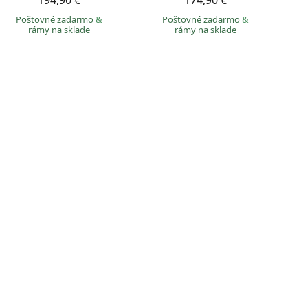
194,90 €
174,90 €
Poštovné zadarmo
&
Poštovné zadarmo
&
rámy na sklade
rámy na sklade