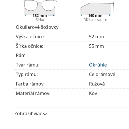
Okuliare dodávame s originálnym puzdrom. Farba 
Handrička, ktorá je súčasťou balenia, je ideálna na
132 mm
140 mm
Šírka
Dĺžka stranice
modely môžu namiesto handričky obsahovať texti
Okuliarové šošovky
Ide o zdravotnícku pomôcku. Pred použitím si prečít
Výška očnice:
52 mm
Šírka očnice:
55 mm
Rám
Tvar rámu:
Okrúhle
Typ rámu:
Celorámové
Farba rámov:
Ružová
Materiál rámov:
Kov
Veľkosť:
M
Šírka:
132 mm
Zobraziť viac
Dĺžka stranice:
140 mm