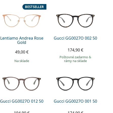
BESTSELLER
Lentiamo Andrea Rose
Gucci GG0027O 002 50
Gold
174,90 €
49,00 €
Poštovné zadarmo
&
na sklade
rámy na sklade
Gucci GG0027O 012 50
Gucci GG0027O 001 50