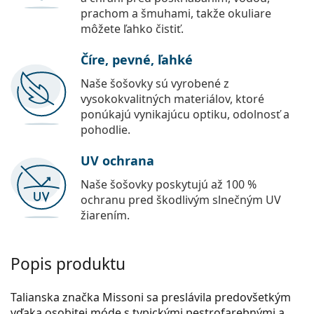
prachom a šmuhami, takže okuliare
môžete ľahko čistiť.
Číre, pevné, ľahké
Naše šošovky sú vyrobené z
vysokokvalitných materiálov, ktoré
ponúkajú vynikajúcu optiku, odolnosť a
pohodlie.
UV ochrana
Naše šošovky poskytujú až 100 %
ochranu pred škodlivým slnečným UV
žiarením.
Popis produktu
Talianska značka Missoni sa preslávila predovšetkým
vďaka osobitej móde s typickými pestrofarebnými a