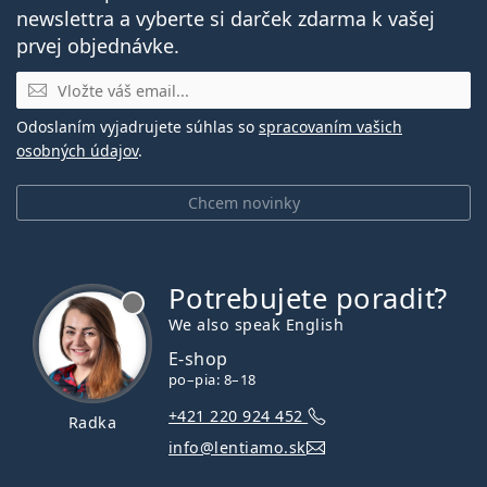
newslettra a vyberte si darček zdarma k vašej
prvej objednávke.
E-mail
Odoslaním vyjadrujete súhlas so
spracovaním vašich
osobných údajov
.
Chcem novinky
Potrebujete poradiť?
je offline
We also speak English
E-shop
po–pia: 8–18
+421 220 924 452
Radka
info@lentiamo.sk