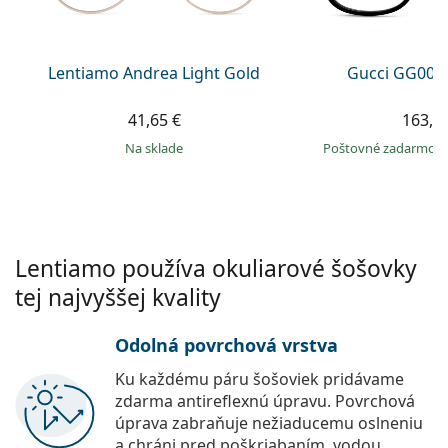
Persol
Prada
Lentiamo Andrea Light Gold
Gucci GG002
Všetky značky
41,65 €
163,9
na sklade
Poštovné zadarmo
Lentiamo používa okuliarové šošovky
tej najvyššej kvality
Odolná povrchová vrstva
Ku každému páru šošoviek pridávame
zdarma antireflexnú úpravu. Povrchová
úprava zabraňuje nežiaducemu oslneniu
a chráni pred poškriabaním, vodou,