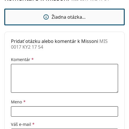
môžu namiesto handričky obsahovať textilné
sedielka:
vrecko.
Slnečný klip:
Nie
Žiadna otázka...
Ide o zdravotnícku pomôcku. Pred použitím si
Príslušenstvo
prečítajte pokyny.
Puzdro:
Áno
Pridať otázku alebo komentár k Missoni
MIS
Čistiaca
Áno
0017 KY2 17 54
handrička:
Ostatné
Komentár
*
Typ:
Dámske
Kategória:
Dioptrické okuliare
Značka:
Missoni
Kód:
MIS 0017 KY2 17 54
Meno
*
Váš e-mail
*