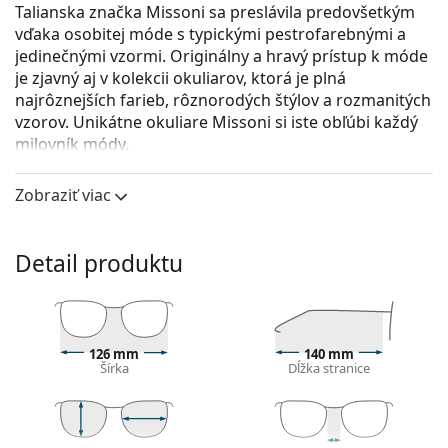
Talianska značka Missoni sa preslávila predovšetkým
vďaka osobitej móde s typickými pestrofarebnými a
jedinečnými vzormi. Originálny a hravý prístup k móde
je zjavný aj v kolekcii okuliarov, ktorá je plná
najrôznejších farieb, rôznorodých štýlov a rozmanitých
vzorov. Unikátne okuliare Missoni si iste obľúbi každý
milovník módy.
Missoni MIS 0018 2M2 17 52
sú dámske dioptrické
Zobraziť viac
okuliare.
Pozrite sa, ako vyzeráte v týchto okuliaroch pomocou
funkcie virtuálnej skúšky.
Detail produktu
Okuliarové rámy
Zlatá farba rámov skvele ladí s teplým odtieňom
pleti a s tmavohnedými vlasmi.
126 mm
140 mm
Okrúhle rámy sú ideálnou voľbou, ak máte hranatý
Šírka
Dĺžka stranice
alebo oválny typ tváre.
Rám okuliarov je vyrobený z kovu, ktorý dobre drží
tvar a ponúka vysokú pevnosť a unikátny vzhľad.