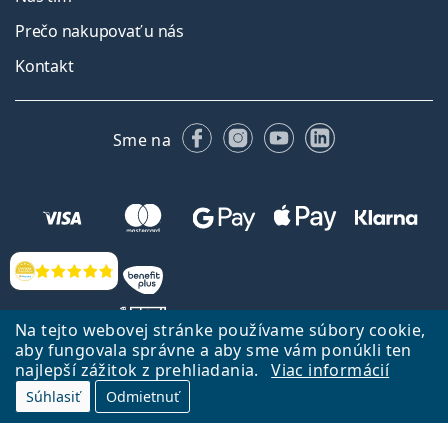
Prečo nakupovať u nás
Kontakt
Facebooku
Instagrame
YouTube
LinkedIn
Sme na
Hodnotenia
Na tejto webovej stránke používame súbory cookie,
aby fungovala správne a aby sme vám ponúkli ten
najlepší zážitok z prehliadania.
Viac informácií
Späť na Úvodnu stránku
Prejsť hore
Súhlasiť
Odmietnuť
Lentiamo.sk vlastní a prevádzkuje spoločnosť Lentiamo s.r.o., Česká
republika
Sme tu pre Vás už 18 rokov.