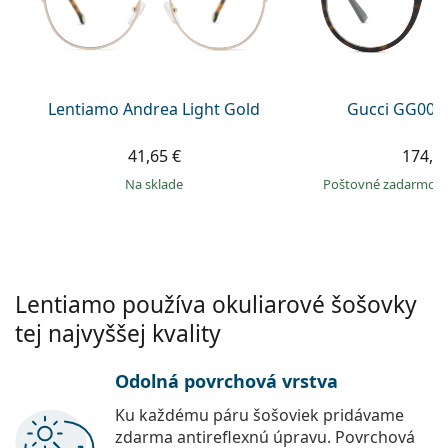
Gucci
Všetky roztoky
je onli
Všetky značky
Persol
Prada
Lentiamo Andrea Light Gold
Gucci GG002
Všetky značky
41,65 €
174,9
na sklade
Poštovné zadarmo
Lentiamo používa okuliarové šošovky
tej najvyššej kvality
Odolná povrchová vrstva
Ku každému páru šošoviek pridávame
zdarma antireflexnú úpravu. Povrchová