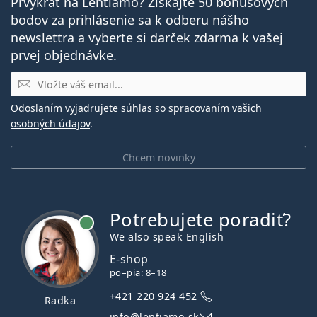
Prvýkrát na Lentiamo? Získajte 50 bonusových
bodov za prihlásenie sa k odberu nášho
newslettra a vyberte si darček zdarma k vašej
prvej objednávke.
E-mail
Odoslaním vyjadrujete súhlas so
spracovaním vašich
osobných údajov
.
Chcem novinky
Potrebujete poradiť?
je online
We also speak English
E-shop
po–pia: 8–18
+421 220 924 452
Radka
info@lentiamo.sk