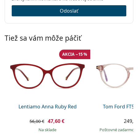
Odoslať
Tiež sa vám môže páčiť
AKCIA −15 %
Lentiamo Anna Ruby Red
Tom Ford FT55
47,60 €
249,9
56,00 €
na sklade
Poštovné zadarmo