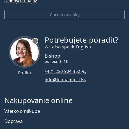
osobných údajov
.
Chcem novinky
Potrebujete poradiť?
je offline
We also speak English
E-shop
po–pia: 8–18
+421 220 924 452
Radka
info@lentiamo.sk
Nakupovanie online
Všetko o nákupe
Doprava