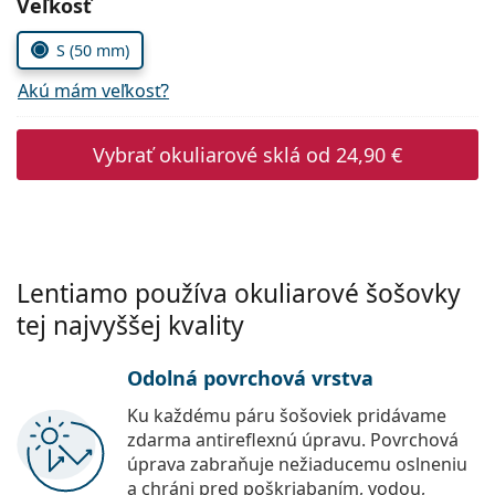
Zvoľte parametre
Veľkosť
Persol
S (50 mm)
Prada
Akú mám veľkosť?
Všetky značky
Vybrať okuliarové sklá od
24,90 €
Lentiamo používa okuliarové šošovky
tej najvyššej kvality
Odolná povrchová vrstva
Ku každému páru šošoviek pridávame
zdarma antireflexnú úpravu. Povrchová
úprava zabraňuje nežiaducemu oslneniu
a chráni pred poškriabaním, vodou,