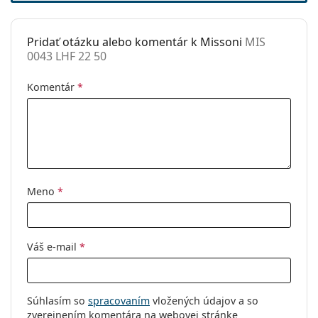
môžu namiesto handričky obsahovať textilné
Príslušenstvo
vrecko.
Pridať otázku alebo komentár k Missoni
MIS
Puzdro:
Áno
Ide o zdravotnícku pomôcku. Pred použitím si
0043 LHF 22 50
Čistiaca
Áno
prečítajte pokyny.
handrička:
Komentár
*
Ostatné
Typ:
Dámske
Kategória:
Dioptrické okuliare
Značka:
Missoni
Meno
*
Kód:
MIS 0043 LHF 22 50
Váš e-mail
*
Súhlasím so
spracovaním
vložených údajov a so
zverejnením komentára na webovej stránke