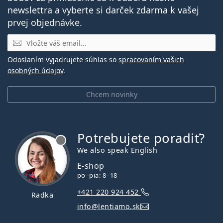
newslettra a vyberte si darček zdarma k vašej
prvej objednávke.
E-mail
Odoslaním vyjadrujete súhlas so
spracovaním vašich
osobných údajov
.
Chcem novinky
Potrebujete poradiť?
je offline
We also speak English
E-shop
po–pia: 8–18
+421 220 924 452
Radka
info@lentiamo.sk