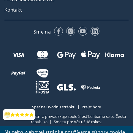
Kontakt
Facebooku
Instagrame
YouTube
LinkedIn
Sme na
Späť na Úvodnu stránku
Prejsť hore
Lentiamo.sk vlastní a prevádzkuje spoločnosť Lentiamo s.r.o., Česká
Hodnotenia
republika
Sme tu pre Vás už 18 rokov.
Na tejto webovej stránke používame súbory cookie,