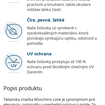
prachom a šmuhami, takže okuliare
môžete ľahko čistiť.
Číre, pevné, ľahké
Naše šošovky sú vyrobené z
vysokokvalitných materiálov, ktoré
ponúkajú vynikajúcu optiku, odolnosť a
pohodlie.
UV ochrana
Naše šošovky poskytujú až 100 %
ochranu pred škodlivým slnečným UV
žiarením.
Popis produktu
Talianska značka Moschino Love je synonymom pre
eleganciu, originalitu a nevšedný prístup k móde. To,