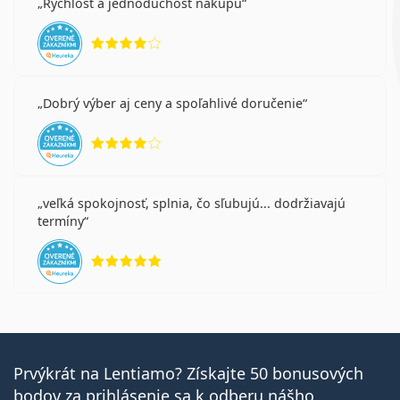
Rychlost a jednoduchost nakupu
hodnotenie 4 z 5
Dobrý výber aj ceny a spoľahlivé doručenie
hodnotenie 4 z 5
veľká spokojnosť, splnia, čo sľubujú... dodržiavajú
termíny
hodnotenie 5 z 5
Prvýkrát na Lentiamo? Získajte 50 bonusových
bodov za prihlásenie sa k odberu nášho