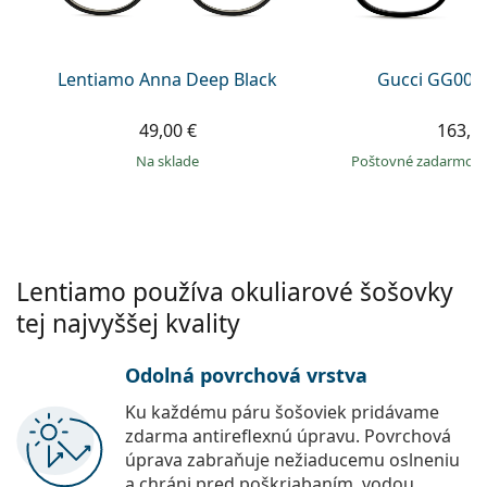
Persol
Prada
Lentiamo Anna Deep Black
Gucci GG002
Všetky značky
49,00 €
163,9
na sklade
Poštovné zadarmo
Lentiamo používa okuliarové šošovky
tej najvyššej kvality
Odolná povrchová vrstva
Ku každému páru šošoviek pridávame
zdarma antireflexnú úpravu. Povrchová
úprava zabraňuje nežiaducemu oslneniu
a chráni pred poškriabaním, vodou,