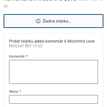
Hmotnosť:
150 g
53
Nastaviteľné
Nie
sedielka:
Žiadna otázka...
Slnečný klip:
Nie
Príslušenstvo
Puzdro:
Áno
Pridať otázku alebo komentár k Moschino Love
MOL547 807 15 53
Čistiaca
Áno
handrička:
Komentár
*
Ostatné
Typ:
Dámske
Kategória:
Dioptrické okuliare
Značka:
Moschino Love
Meno
*
Kód:
MOL547 807 15 53