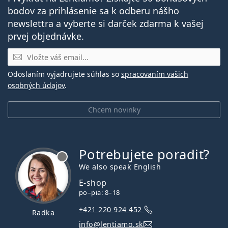
bodov za prihlásenie sa k odberu nášho
newslettra a vyberte si darček zdarma k vašej
prvej objednávke.
E-mail
Odoslaním vyjadrujete súhlas so
spracovaním vašich
osobných údajov
.
Chcem novinky
Potrebujete poradiť?
je offline
We also speak English
E-shop
po–pia: 8–18
+421 220 924 452
Radka
info@lentiamo.sk