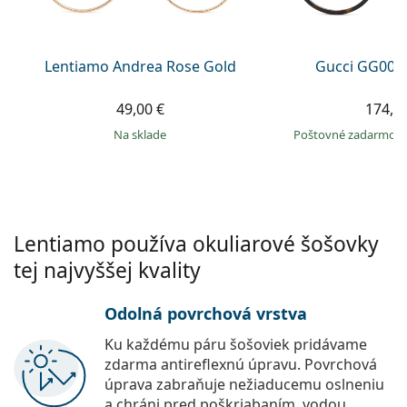
Persol
Prada
Lentiamo Andrea Rose Gold
Gucci GG002
Všetky značky
49,00 €
174,9
na sklade
Poštovné zadarmo
Lentiamo používa okuliarové šošovky
tej najvyššej kvality
Odolná povrchová vrstva
Ku každému páru šošoviek pridávame
zdarma antireflexnú úpravu. Povrchová
úprava zabraňuje nežiaducemu oslneniu
a chráni pred poškriabaním, vodou,