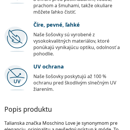
prachom a šmuhami, takže okuliare
môžete ľahko čistiť.
Číre, pevné, ľahké
Naše šošovky sú vyrobené z
vysokokvalitných materiálov, ktoré
ponúkajú vynikajúcu optiku, odolnosť a
pohodlie.
UV ochrana
Naše šošovky poskytujú až 100 %
ochranu pred škodlivým slnečným UV
žiarením.
Popis produktu
Talianska značka Moschino Love je synonymom pre
eleganciu, originalitu a nevšedný prístup k móde. To,