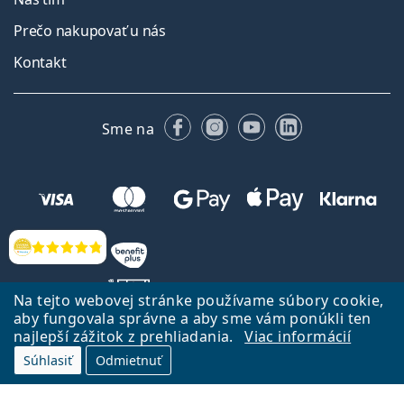
Prečo nakupovať u nás
Kontakt
Facebooku
Instagrame
YouTube
LinkedIn
Sme na
Hodnotenia
Na tejto webovej stránke používame súbory cookie,
aby fungovala správne a aby sme vám ponúkli ten
najlepší zážitok z prehliadania.
Viac informácií
Späť na Úvodnu stránku
Prejsť hore
Súhlasiť
Odmietnuť
Lentiamo.sk vlastní a prevádzkuje spoločnosť Lentiamo s.r.o., Česká
republika
Sme tu pre Vás už 18 rokov.