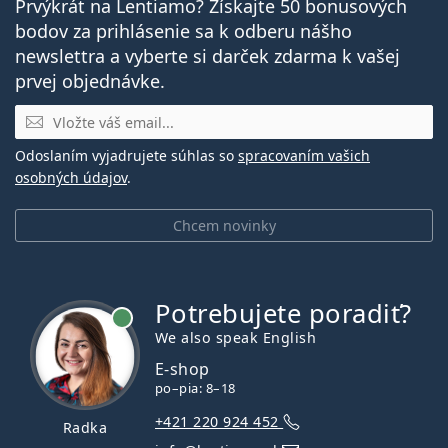
Prvýkrát na Lentiamo? Získajte 50 bonusových
bodov za prihlásenie sa k odberu nášho
newslettra a vyberte si darček zdarma k vašej
prvej objednávke.
E-mail
Odoslaním vyjadrujete súhlas so
spracovaním vašich
osobných údajov
.
Chcem novinky
Potrebujete poradiť?
je online
We also speak English
E-shop
po–pia: 8–18
+421 220 924 452
Radka