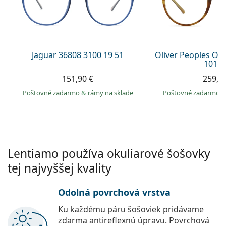
Gucci
Všetky roztoky
je onli
Všetky značky
Persol
Prada
Jaguar 36808 3100 19 51
Oliver Peoples O´
1011 
Všetky značky
151,90 €
259,9
Poštovné zadarmo
&
rámy na sklade
Poštovné zadarmo
Lentiamo používa okuliarové šošovky
tej najvyššej kvality
Odolná povrchová vrstva
Ku každému páru šošoviek pridávame
zdarma antireflexnú úpravu. Povrchová