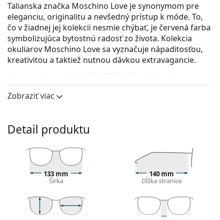
Talianska značka Moschino Love je synonymom pre
eleganciu, originalitu a nevšedný prístup k móde. To,
čo v žiadnej jej kolekcii nesmie chýbať, je červená farba
symbolizujúca bytostnú radosť zo života. Kolekcia
okuliarov Moschino Love sa vyznačuje nápaditosťou,
kreativitou a taktiež nutnou dávkou extravagancie.
Moschino Love MOL581 DDB 20 51
sú pánske
dioptrické okuliare.
Zobraziť viac
Pozrite sa, ako vyzeráte v týchto okuliaroch pomocou
funkcie virtuálnej skúšky.
Detail produktu
Okuliarové rámy
Ružová farba rámov skvele ladí so studeným
odtieňom pleti a so svetlohnedými alebo svetlými
blond vlasmi.
133 mm
140 mm
Okrúhle rámy sú ideálnou voľbou, ak máte hranatý
Šírka
Dĺžka stranice
alebo oválny typ tváre.
Rám okuliarov je vyrobený z kovu, ktorý dobre drží
tvar a ponúka vysokú pevnosť a unikátny vzhľad.