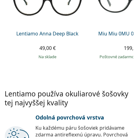
Gucci
Všetky roztoky
je onli
Všetky značky
Persol
Prada
Lentiamo Anna Deep Black
Miu Miu 0MU 09
Všetky značky
49,00 €
199,9
na sklade
Poštovné zadarmo
Lentiamo používa okuliarové šošovky
tej najvyššej kvality
Odolná povrchová vrstva
Ku každému páru šošoviek pridávame
zdarma antireflexnú úpravu. Povrchová