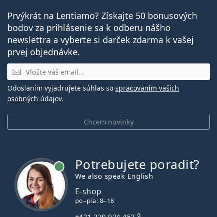
Prvýkrát na Lentiamo? Získajte 50 bonusových
bodov za prihlásenie sa k odberu nášho
newslettra a vyberte si darček zdarma k vašej
prvej objednávke.
E-mail
Odoslaním vyjadrujete súhlas so
spracovaním vašich
osobných údajov
.
Chcem novinky
Potrebujete poradiť?
je online
We also speak English
E-shop
po–pia: 8–18
+421 220 924 452