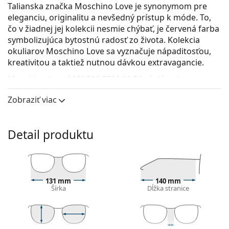
Talianska značka Moschino Love je synonymom pre
eleganciu, originalitu a nevšedný prístup k móde. To,
čo v žiadnej jej kolekcii nesmie chýbať, je červená farba
symbolizujúca bytostnú radosť zo života. Kolekcia
okuliarov Moschino Love sa vyznačuje nápaditosťou,
kreativitou a taktiež nutnou dávkou extravagancie.
Moschino Love MOL593 7RM 16 54
sú dámske
dioptrické okuliare.
Zobraziť viac
Pozrite sa, ako vyzeráte v týchto okuliaroch pomocou
funkcie virtuálnej skúšky.
Detail produktu
Okuliarové rámy
Čierna farba rámov skvele ladí so studeným
odtieňom pleti a so svetlohnedými, čiernymi alebo
svetlými blond vlasmi.
131 mm
140 mm
Rámy Cat Eye sú ideálnou voľbou, ak máte srdcový,
Šírka
Dĺžka stranice
oválny alebo kosoštvorcový typ tváre.
Rám okuliarov je vyrobený z veľmi kvalitného plastu,
ktorý ponúka vysokú odolnosť, pohodlné nosenie a