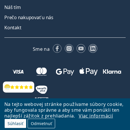
Náš tím
Prečo nakupovať u nás
Kontakt
Facebooku
Instagrame
YouTube
LinkedIn
Sme na
Hodnotenia
Na tejto webovej stránke používame súbory cookie,
aby fungovala správne a aby sme vám ponúkli ten
najlepší zážitok z prehliadania.
Viac informácií
Späť na Úvodnu stránku
Prejsť hore
Súhlasiť
Odmietnuť