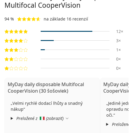
Multifocal CooperVision
94 %
na základe 16 recenzií
12×
3×
1×
0×
0×
MyDay daily disposable Multifocal
MyDay daily 
CooperVision (30 šošoviek)
CooperVision
Velmi rychlé dodací lhůty a snadný
Jediné jedn
nákup
opravdu nosit
oči.
Preložené z
(
zobraziť
)
Preložené 