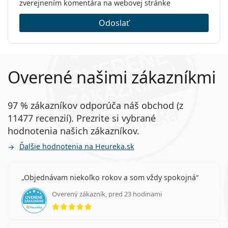
podráždenia.
zverejnením komentára na webovej stránke
Účinný UV filter, ktorý blokuje 85% žiarenia UVA a
Hmotnosť:
270 g
Odoslať
96% žiarenia UVB a napomáha k udržaniu
Ostatné
dlhodobého zdravia očí.
Kategória:
Jednodenné
UV filter v kontaktných šošovkách zdokonaľuje
ochranu rohovky oka pred negatívnymi účinkami
Silikón-hydrogélové
Overené našimi zákazníkmi
ultrafialového žiarenia. Šošovky však nezakrývajú celé
Multifokálne šošovky
oko ani očné okolie, preto je ideálnou ochranou pred
Kontaktné šošovky
škodlivým UV žiarením kombinácia kontaktných
97 % zákazníkov odporúča náš obchod (z
šošoviek s UV filtrom a slnečných okuliarov.
11477 recenzií). Prezrite si vybrané
Ide o zdravotnícku pomôcku. Pred použitím si
hodnotenia našich zákazníkov.
prečítajte pokyny.
Ďalšie hodnotenia na Heureka.sk
Objednávam niekoľko rokov a som vždy spokojná
Overený zákazník, pred 23 hodinami
hodnotenie 5 z 5