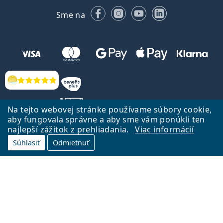
Facebooku
Instagrame
YouTube
LinkedIn
Sme na
Hodnotenia
Na tejto webovej stránke používame súbory cookie,
aby fungovala správne a aby sme vám ponúkli ten
najlepší zážitok z prehliadania.
Viac informácií
Späť na Úvodnu stránku
Prejsť hore
Súhlasiť
Odmietnuť
Lentiamo.sk vlastní a prevádzkuje spoločnosť Lentiamo s.r.o., Česká
republika
Sme tu pre Vás už 18 rokov.