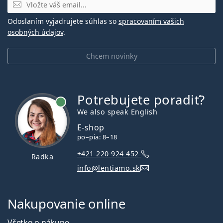
E-mail
Odoslaním vyjadrujete súhlas so
spracovaním vašich
osobných údajov
.
Chcem novinky
Potrebujete poradiť?
je online
We also speak English
E-shop
po–pia: 8–18
+421 220 924 452
Radka
info@lentiamo.sk
Nakupovanie online
Všetko o nákupe