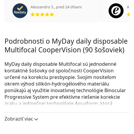
Alessandro S.
,
pred 24 dňami
An
hodnotenie 5 z 5
Podrobnosti o MyDay daily disposable
Multifocal CooperVision (90 šošoviek)
MyDay daily disposable Multifocal sú jednodenné
kontaktné šošovky od spoločnosti CooperVision
určené na korekciu presbyopie. Svojim nositeľom
okrem výhod silikón-hydrogélového materiálu
ponúkajú aj využitie inovatívnej technológie Binocular
Progressive System pre efektívne riešenie korekcie
zraku a jedinečnej technológie Aquaform, ktorá
udržuje šošovky prirodzene vlhké a pohodlné.
Zobraziť viac
Silikón-hydrogélové kontaktné šošovky MyDay daily
disposable Multifocal majú vysokú mieru priepustnosti
pre kyslík, disponujú svetlo modrým zafarbením