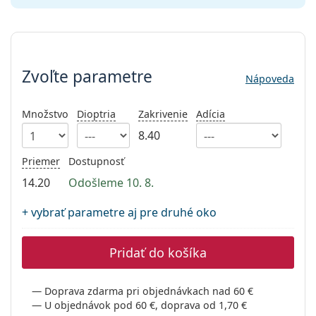
Gucci
Všetky roztoky
je onli
Všetky značky
Persol
Zvoľte parametre
Prada
Zvoľte parametre
Nápoveda
Všetky značky
Množstvo
Dioptria
Zakrivenie
Adícia
8.40
Priemer
Dostupnosť
14.20
Odošleme 10. 8.
+ vybrať parametre aj pre druhé oko
Pridať do košíka
Doprava zdarma pri objednávkach nad 60 €
U objednávok pod 60 €, doprava od 1,70 €