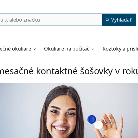
Vyhľadať
ečné okuliare
Okuliare na počítač
Roztoky a prís
mesačné kontaktné šošovky v rok