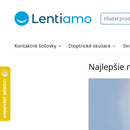
Vyhľadávanie
Prihlásenie
Navigácia webu
Roztoky
Všetko o nákupe
Kontaktné šošovky
Dioptrické okuliare
Sln
Najlepšie 