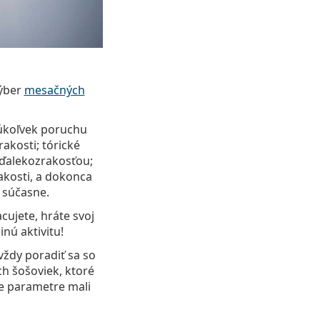
výber
mesačných
úkoľvek poruchu
akosti; tórické
 ďalekozrakosťou;
akosti, a dokonca
 súčasne.
cujete, hráte svoj
nú aktivitu!
vždy poradiť sa so
h šošoviek, ktoré
je parametre mali