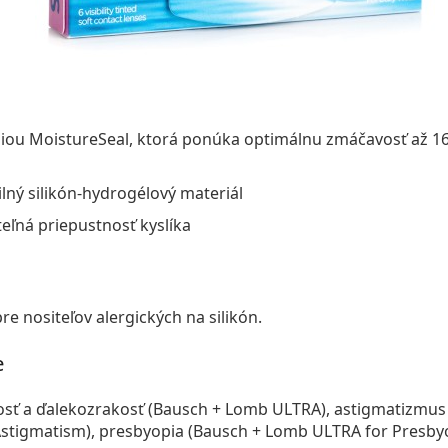
iou MoistureSeal, ktorá ponúka optimálnu zmáčavosť až 16
ilný silikón-hydrogélový materiál
ľná priepustnosť kyslíka
e nositeľov alergických na silikón.
e
sť a ďalekozrakosť (Bausch + Lomb ULTRA), astigmatizmus
stigmatism), presbyopia (Bausch + Lomb ULTRA for Presbyo