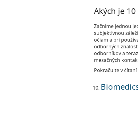
Akých je 10
Začnime jednou je
subjektívnou zálež
očiam a pri používa
odborných znalostí
odborníkov a teraz
mesačných kontakt
Pokračujte v čítan
Biomedics