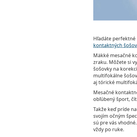
Hľadáte perfektné
kontaktných šošov
Mäkké mesačné kon
zraku. Môžete si v
šošovky na korekci
multifokálne šošov
aj tórické multifo
Mesačné kontaktné 
obľúbený šport, čít
Takže keď príde na
svojím očným špeci
sú pre vás vhodné
vždy po ruke.