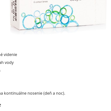
né videnie
ah vody
m
 kontinuálne nosenie (deň a noc).
e