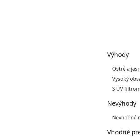
Výhody
Ostré a jas
Vysoký obs
S UV filtro
Nevýhody
Nevhodné na
Vhodné pr