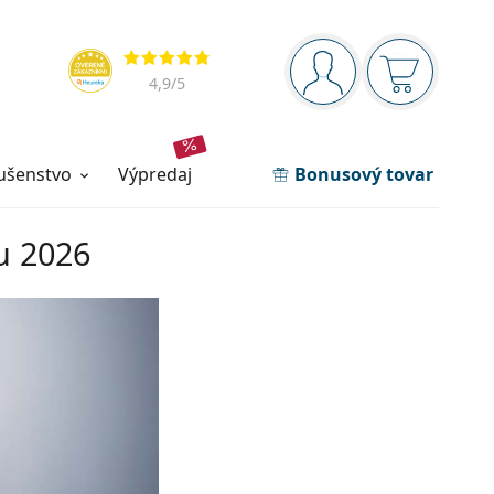
Navigačný panel
Hodnotenia
ste prihlásení
Nákupný ko
4,9
/5
lušenstvo
výpredaj
Bonusový tovar
u 2026