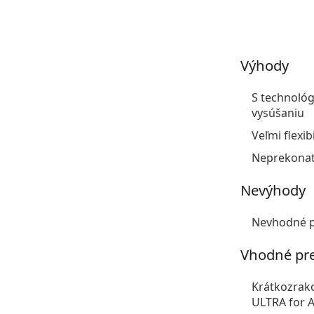
Výhody
S technológ
vysúšaniu
Veľmi flexib
Neprekonate
Nevýhody
Nevhodné pr
Vhodné pr
Krátkozrako
ULTRA for A