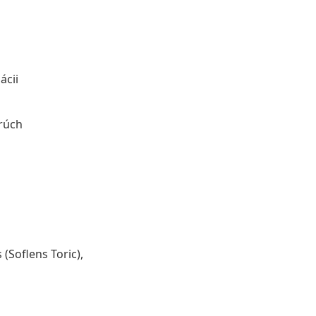
ácii
orúch
(Soflens Toric),