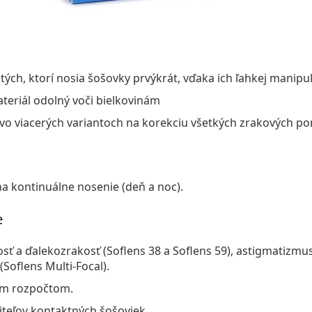
tých, ktorí nosia šošovky prvýkrát, vďaka ich ľahkej manipul
teriál odolný voči bielkovinám
i vo viacerých variantoch na korekciu všetkých zrakových p
 kontinuálne nosenie (deň a noc).
e
sť a ďalekozrakosť (Soflens 38 a Soflens 59), astigmatizmus 
Soflens Multi-Focal).
ym rozpočtom.
teľov kontaktných šošoviek.