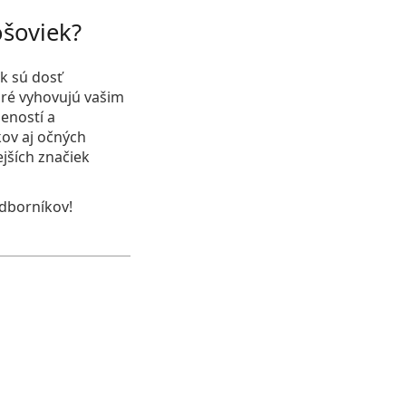
ošoviek?
k sú dosť
oré vyhovujú vašim
seností a
kov aj očných
jších značiek
odborníkov!