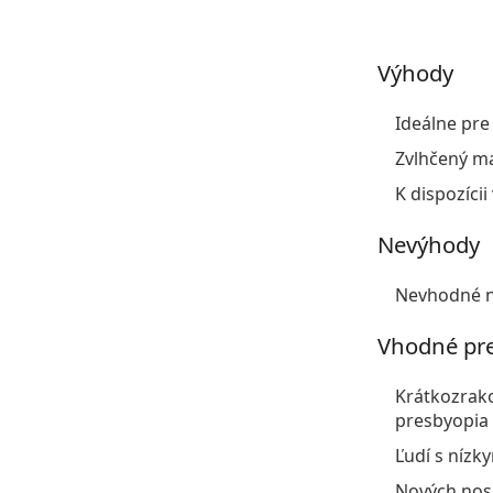
Výhody
Ideálne pre 
Zvlhčený ma
K dispozíci
Nevýhody
Nevhodné na
Vhodné pr
Krátkozrako
presbyopia (
Ľudí s nízk
Nových nosi