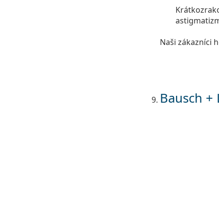
Krátkozrako
astigmatizm
Naši zákazníci 
Bausch +