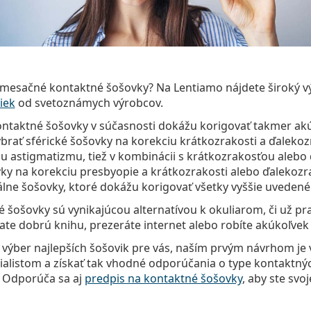
 mesačné kontaktné šošovky? Na Lentiamo nájdete široký 
iek
od svetoznámych výrobcov.
taktné šošovky v súčasnosti dokážu korigovať takmer ak
ybrať sférické šošovky na korekciu krátkozrakosti a ďalekozr
u astigmatizmu, tiež v kombinácii s krátkozrakosťou alebo
ky na korekciu presbyopie a krátkozrakosti alebo ďalekozr
kálne šošovky, ktoré dokážu korigovať všetky vyššie uvedené
šošovky sú vynikajúcou alternatívou k okuliarom, či už pra
ate dobrú knihu, prezeráte internet alebo robíte akúkoľvek i
 výber najlepších šošovik pre vás, naším prvým návrhom je 
alistom a získať tak vhodné odporúčania o type kontaktnýc
. Odporúča sa aj
predpis na kontaktné šošovky
, aby ste svo