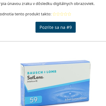
 trpia únavou zraku v dôsledku digitálnych obrazoviek.
hodnotia tento produkt takto:
Pozrite sa na #9