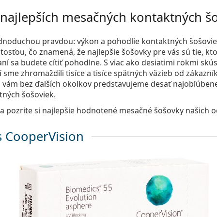
 najlepších mesačných kontaktných š
dnoduchou pravdou: výkon a pohodlie kontaktných šošovie
itosťou, čo znamená, že najlepšie šošovky pre vás sú tie, kt
ní sa budete cítiť pohodlne. S viac ako desiatimi rokmi skú
 sme zhromaždili tisíce a tisíce spätných väzieb od zákazní
 vám bez ďalších okolkov predstavujeme desať najobľúbene
ných šošoviek.
í a pozrite si najlepšie hodnotené mesačné šošovky našich 
 CooperVision