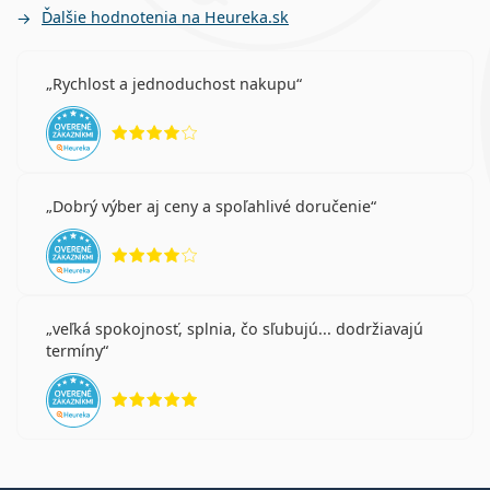
Ďalšie hodnotenia na Heureka.sk
Rychlost a jednoduchost nakupu
hodnotenie 4 z 5
Dobrý výber aj ceny a spoľahlivé doručenie
hodnotenie 4 z 5
veľká spokojnosť, splnia, čo sľubujú... dodržiavajú
termíny
hodnotenie 5 z 5