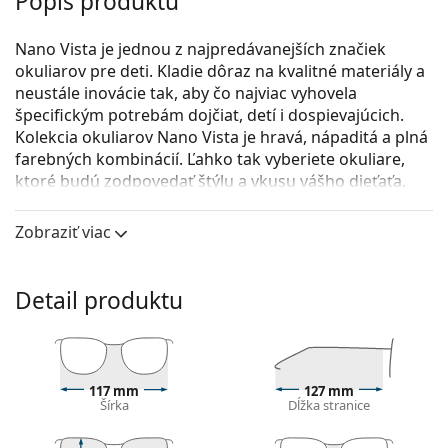
Popis produktu
Nano Vista je jednou z najpredávanejších značiek
okuliarov pre deti. Kladie dôraz na kvalitné materiály a
neustále inovácie tak, aby čo najviac vyhovela
špecifickým potrebám dojčiat, detí i dospievajúcich.
Kolekcia okuliarov Nano Vista je hravá, nápaditá a plná
farebných kombinácií. Ľahko tak vyberiete okuliare,
ktoré budú zodpovedať štýlu a vkusu vášho dieťaťa.
Model okuliarov Crew disponuje dvoma nastaviteľnými
Zobraziť viac
textilnými remienkami, ktoré pomôžu eliminovať riziko
straty okuliarov a zaistia lepšie upevnenie na hlave pri
rozličných detských aktivitách.
Detail produktu
Nano Vista Crew NAO5723 46 (slnečný klip)
sú detské
dioptrické okuliare.
Pozrite sa, ako vyzeráte v týchto okuliaroch pomocou
funkcie virtuálnej skúšky.
117 mm
127 mm
Šírka
Dĺžka stranice
Okuliarové rámy