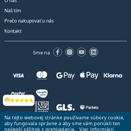
O nás
Náš tím
Prečo nakupovať u nás
Kontakt
Facebooku
Instagrame
YouTube
LinkedIn
Sme na
Hodnotenia
Na tejto webovej stránke používame súbory cookie,
aby fungovala správne a aby sme vám ponúkli ten
Späť na Úvodnu stránku
Prejsť hore
najlepší zážitok z prehliadania.
Viac informácií