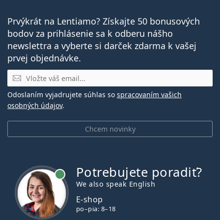
Prvýkrát na Lentiamo? Získajte 50 bonusových
bodov za prihlásenie sa k odberu nášho
newslettra a vyberte si darček zdarma k vašej
prvej objednávke.
E-mail
Odoslaním vyjadrujete súhlas so
spracovaním vašich
osobných údajov
.
Chcem novinky
Potrebujete poradiť?
je online
We also speak English
E-shop
po–pia: 8–18