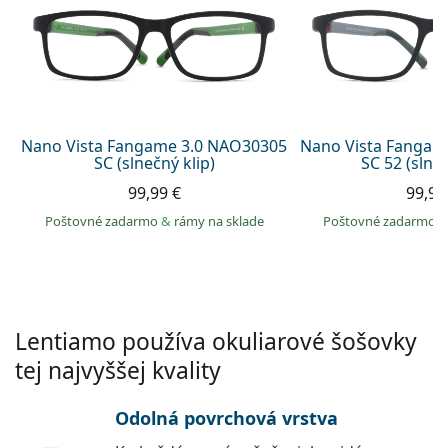
Gucci
Všetky roztoky
je onli
Všetky značky
Persol
Prada
Všetky značky
Nano Vista Fangame 3.0 NAO30305
Nano Vista Fangam
SC (slnečný klip)
SC 52 (slneč
99,99 €
99,99
Poštovné zadarmo
&
rámy na sklade
Poštovné zadarmo
Lentiamo používa okuliarové šošovky
tej najvyššej kvality
Odolná povrchová vrstva