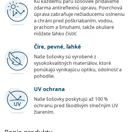
Ku každému páru šošoviek pridávame
zdarma antireflexnú úpravu. Povrchová
úprava zabraňuje nežiaducemu oslneniu
a chráni pred poškriabaním, vodou,
prachom a šmuhami, takže okuliare
môžete ľahko čistiť.
Číre, pevné, ľahké
Naše šošovky sú vyrobené z
vysokokvalitných materiálov, ktoré
ponúkajú vynikajúcu optiku, odolnosť a
pohodlie.
UV ochrana
Naše šošovky poskytujú až 100 %
ochranu pred škodlivým slnečným UV
žiarením.