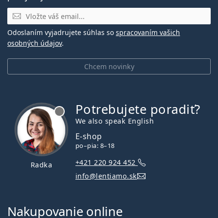
E-mail
Odoslaním vyjadrujete súhlas so
spracovaním vašich
osobných údajov
.
Chcem novinky
Potrebujete poradiť?
je offline
We also speak English
E-shop
po–pia: 8–18
+421 220 924 452
Radka
info@lentiamo.sk
Nakupovanie online