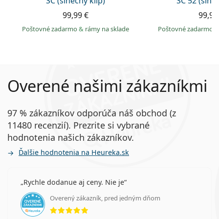
SC (slnečný klip)
SC 52 (slneč
99,99 €
99,99
Poštovné zadarmo
&
rámy na sklade
Poštovné zadarmo
Overené našimi zákazníkmi
97 % zákazníkov odporúča náš obchod (z
11480 recenzií). Prezrite si vybrané
hodnotenia našich zákazníkov.
Ďalšie hodnotenia na Heureka.sk
Rychle dodanue aj ceny. Nie je
Overený zákazník, pred jedným dňom
hodnotenie 5 z 5