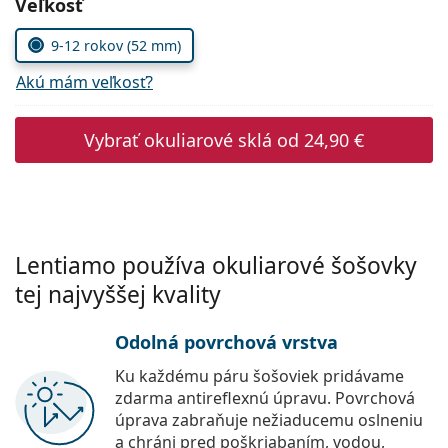
Zvoľte parametre
Veľkosť
Persol
9-12 rokov (52 mm)
Prada
Akú mám veľkosť?
Všetky značky
Vybrať okuliarové sklá od
24,90 €
Lentiamo používa okuliarové šošovky
tej najvyššej kvality
Odolná povrchová vrstva
Ku každému páru šošoviek pridávame
zdarma antireflexnú úpravu. Povrchová
úprava zabraňuje nežiaducemu oslneniu
a chráni pred poškriabaním, vodou,