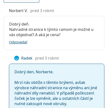
Flexi pánt:
Áno
Ide o zdravotnícku pomôcku. Pred použitím si
prečítajte pokyny.
Norbert V.
pred 3 rokmi
Slnečný klip:
Nie
Príslušenstvo
Dobrý deň.
Puzdro:
Áno
Nahradné stranice k týmto ramom je možné u
vás objednať?.A aká je cena?
Čistiaca
Áno
handrička:
Odpovedať
Ostatné
Typ:
Detské
Radek
pred 3 rokmi
Kategória:
Dioptrické okuliare
Dobrý den, Norberte.
Značka:
Nano Vista
Kód:
Fangame 3.0 NAO30311 52
Mrzí nás obtíže s těmito brýlemi, avšak
výrobce náhradní stranice na výměnu ani jiné
náhradní díly nenabízí. V případě poškození
čoček je lze vyměnit, ale u ostatních částí je
nutné zakoupit nové obruby.