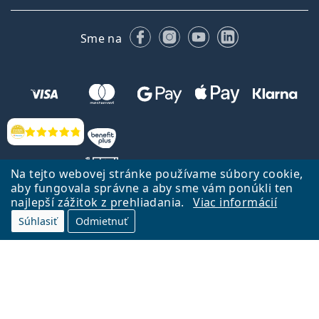
Facebooku
Instagrame
YouTube
LinkedIn
Sme na
Hodnotenia
Na tejto webovej stránke používame súbory cookie,
aby fungovala správne a aby sme vám ponúkli ten
najlepší zážitok z prehliadania.
Viac informácií
Späť na Úvodnu stránku
Prejsť hore
Súhlasiť
Odmietnuť
Lentiamo.sk vlastní a prevádzkuje spoločnosť Lentiamo s.r.o., Česká
republika
Sme tu pre Vás už 18 rokov.