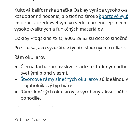
Kultová kalifornská značka Oakley vyrába vysokokval
každodenné nosenie, ale tiež na široké
športové využ
inšpiráciu predovšetkým vo vede a umení. Jej slnečné
vysokokvalitných a funkčných materiálov.
Oakley Frogskins XS OJ 9006 29 53
sú detské slnečné 
Pozrite sa, ako vyzeráte v týchto slnečných okuliaro
Rám okuliarov
Čierna farba rámov skvele ladí so studeným odtie
svetlými blond vlasmi.
Štvorcové rámy slnečných okuliarov
sú ideálnou v
trojuholníkový typ tváre.
Rám slnečných okuliarov je vyrobený z kvalitného 
pohodlie.
Okuliarové šošovky
Červené sklá okuliarov blokujú modré svetlo, ktoré
Zobraziť viac
kontrast, zvýrazňujú detaily a zlepšujú videnie za 