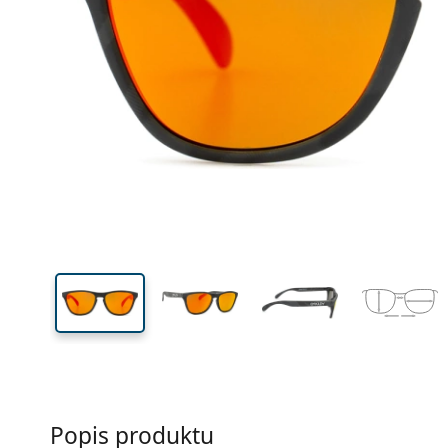
Šírka
Šírk
očnic
40 mm
53 mm
Výška očnice
Šírka očnice
Popis produktu