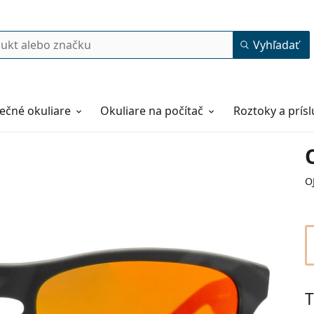
Vyhľadať
ečné okuliare
Okuliare na počítač
Roztoky a prís
O
T
53
16
133
133 mm