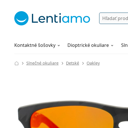
Vyhľadávanie
Prihlásenie
Navigácia webu
Roztoky
Všetko o nákupe
Kontaktné šošovky
Dioptrické okuliare
Sln
Slnečné okuliare
Detské
Oakley
130 mm