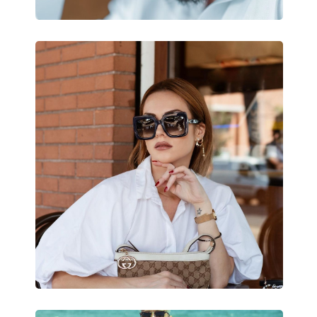
Flexi pánt:
Nie
Príslušenstvo
Puzdro:
Nie
Čistiaca handrička:
Áno
Ostatné
Typ:
Detské
Kategória:
Slnečné okuliare
Značka:
Oakley
Použitie:
Šport
Šport:
Turistika
Kód:
OJ 9006 29 53