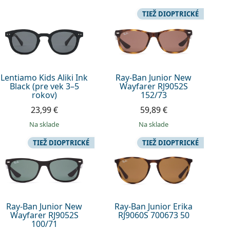
TIEŽ DIOPTRICKÉ
Lentiamo Kids Aliki Ink
Ray-Ban Junior New
Black (pre vek 3–5
Wayfarer RJ9052S
rokov)
152/73
23,99 €
59,89 €
na sklade
na sklade
TIEŽ DIOPTRICKÉ
TIEŽ DIOPTRICKÉ
Ray-Ban Junior New
Ray-Ban Junior Erika
Wayfarer RJ9052S
RJ9060S 700673 50
100/71