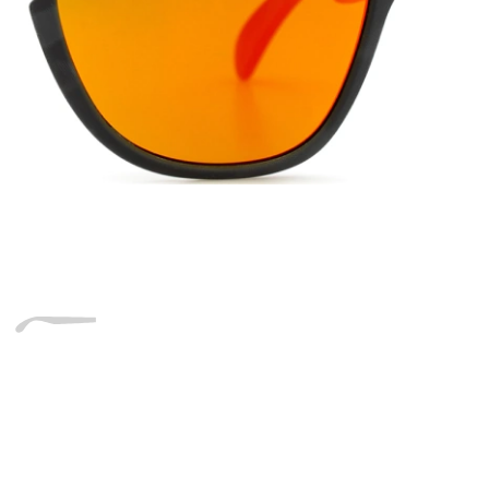
Dĺžka stranice
a
Šírka
Dĺžka
e
mostíka
stranice
16 mm
Šírka mostíka