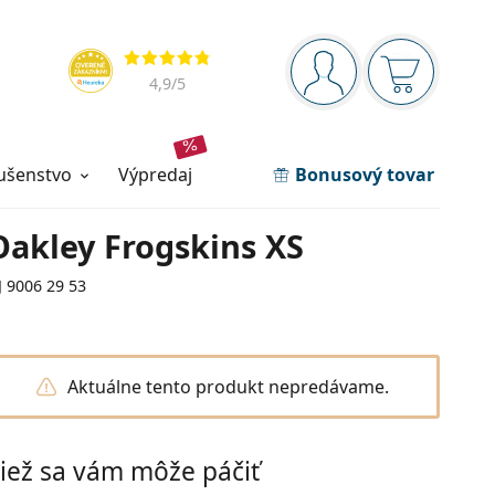
Navigačný panel
Hodnotenia
ste prihlásení
Nákupný ko
4,9
/5
lušenstvo
výpredaj
Bonusový tovar
Oakley Frogskins XS
J 9006 29 53
Aktuálne tento produkt nepredávame.
iež sa vám môže páčiť