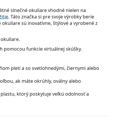
itné slnečné okuliare vhodné nielen na
itie
. Táto značka si pre svoje výrobky berie
 okuliare sú inovatívne, štýlové a vyrobené z
okuliare.
ch pomocou funkcie virtuálnej skúšky.
ňom pleti a so svetlohnedými, čiernymi alebo
oľbou, ak máte okrúhly, oválny alebo
plastu, ktorý poskytuje veľkú odolnosť a
 je obvzlášť v zime veľmi intenzívne. Zvyšujú
šera.