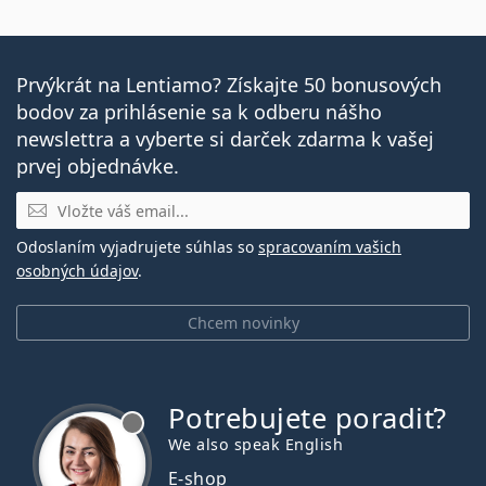
Prvýkrát na Lentiamo? Získajte 50 bonusových
bodov za prihlásenie sa k odberu nášho
newslettra a vyberte si darček zdarma k vašej
prvej objednávke.
E-mail
Odoslaním vyjadrujete súhlas so
spracovaním vašich
osobných údajov
.
Chcem novinky
Potrebujete poradiť?
je offline
We also speak English
E-shop