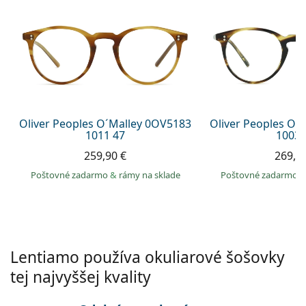
Persol
Prada
Všetky značky
Oliver Peoples O´Malley 0OV5183
Oliver Peoples O´
1011 47
1003 
259,90 €
269,9
Poštovné zadarmo
&
rámy na sklade
Poštovné zadarmo
Lentiamo používa okuliarové šošovky
tej najvyššej kvality