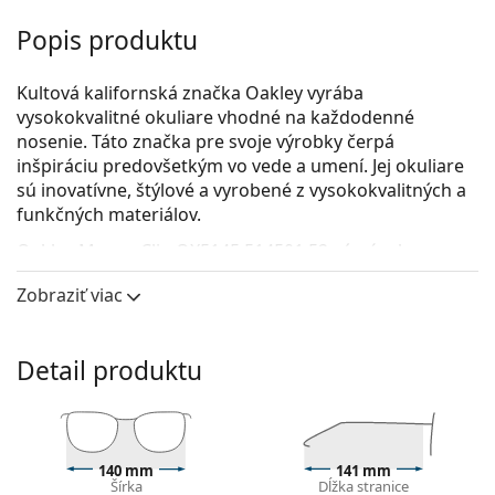
Popis produktu
Kultová kalifornská značka Oakley vyrába
vysokokvalitné okuliare vhodné na každodenné
nosenie. Táto značka pre svoje výrobky čerpá
inšpiráciu predovšetkým vo vede a umení. Jej okuliare
sú inovatívne, štýlové a vyrobené z vysokokvalitných a
funkčných materiálov.
Oakley Money Clip OX5145 514501 52
sú pánske
dioptrické okuliare.
Zobraziť viac
Pozrite sa, ako vyzeráte v týchto okuliaroch pomocou
funkcie virtuálnej skúšky.
Detail produktu
Okuliarové rámy
Čierna farba rámov skvele ladí so studeným
odtieňom pleti a so svetlohnedými, čiernymi alebo
svetlými blond vlasmi.
140 mm
141 mm
Okrúhle rámy sú ideálnou voľbou, ak máte hranatý
Šírka
Dĺžka stranice