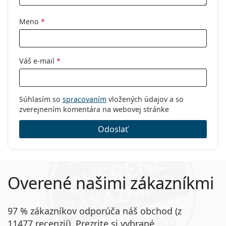
Kód:
0OX5145 514501 52
Meno
*
Váš e-mail
*
Súhlasím so
spracovaním
vložených údajov a so
zverejnením komentára na webovej stránke
Odoslať
Overené našimi zákazníkmi
97 % zákazníkov odporúča náš obchod (z
11477 recenzií). Prezrite si vybrané