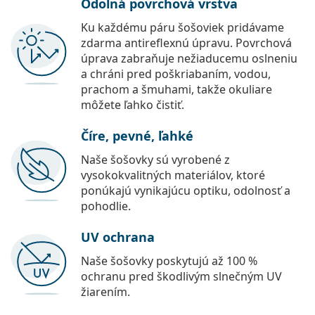
Odolná povrchová vrstva
Ku každému páru šošoviek pridávame
zdarma antireflexnú úpravu. Povrchová
úprava zabraňuje nežiaducemu oslneniu
a chráni pred poškriabaním, vodou,
prachom a šmuhami, takže okuliare
môžete ľahko čistiť.
Číre, pevné, ľahké
Naše šošovky sú vyrobené z
vysokokvalitných materiálov, ktoré
ponúkajú vynikajúcu optiku, odolnosť a
pohodlie.
UV ochrana
Naše šošovky poskytujú až 100 %
ochranu pred škodlivým slnečným UV
žiarením.