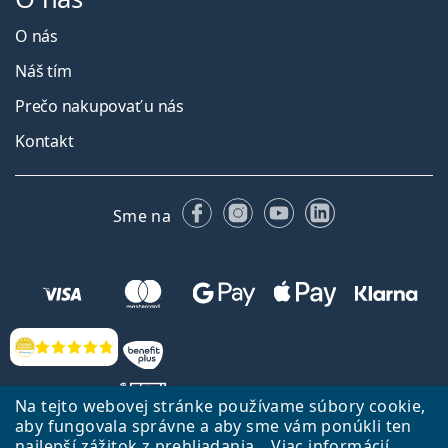
O nás
Náš tím
Prečo nakupovať u nás
Kontakt
Facebooku
Instagrame
YouTube
LinkedIn
Sme na
Hodnotenia
Na tejto webovej stránke používame súbory cookie,
aby fungovala správne a aby sme vám ponúkli ten
najlepší zážitok z prehliadania.
Viac informácií