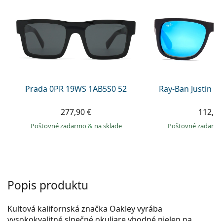
Gucci
Všetky roztoky
je onli
Všetky značky
Persol
Prada
Všetky značky
Prada 0PR 19WS 1AB5S0 52
Ray-Ban Justin 
277,90 €
112,9
Poštovné zadarmo
&
na sklade
Poštovné zadar
Popis produktu
Kultová kalifornská značka Oakley vyrába
vysokokvalitné slnečné okuliare vhodné nielen na