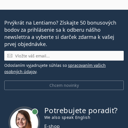
Prvýkrát na Lentiamo? Získajte 50 bonusových
bodov za prihlásenie sa k odberu nášho
newslettra a vyberte si darček zdarma k vašej
prvej objednávke.
E-mail
Odoslaním vyjadrujete súhlas so
spracovaním vašich
osobných údajov
.
Chcem novinky
Potrebujete poradiť?
je online
We also speak English
E-shop