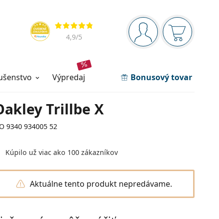
Navigačný panel
Hodnotenia
ste prihlásení
Nákupný ko
4,9
/5
lušenstvo
výpredaj
Bonusový tovar
Oakley Trillbe X
O 9340 934005 52
Kúpilo už viac ako 100 zákazníkov
Aktuálne tento produkt nepredávame.