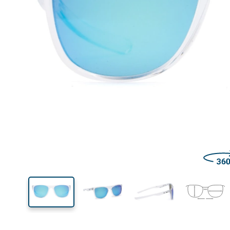
Šírka
Šírk
očnic
46 mm
52 mm
Výška očnice
Šírka očnice