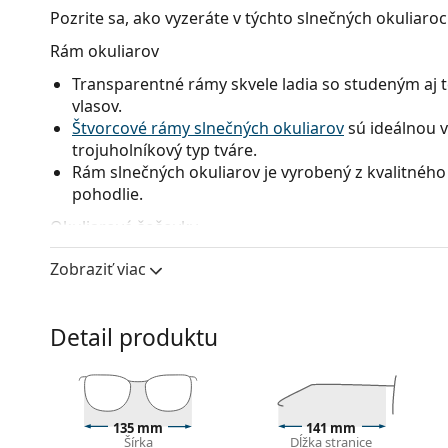
Pozrite sa, ako vyzeráte v týchto slnečných okuliaro
Rám okuliarov
Transparentné rámy skvele ladia so studeným aj 
vlasov.
Štvorcové rámy slnečných okuliarov
sú ideálnou v
trojuholníkový typ tváre.
Rám slnečných okuliarov je vyrobený z kvalitného 
pohodlie.
Okuliarové šošovky
Modré sklá okuliarov mierne zvyšujú kontrast a mi
Zobraziť viac
tenisti, lebo zdôrazňujú kontrast žltej tenisovej l
Okuliarové šošovky týchto slnečných okuliarov s
výhodami sú nízka hmotnosť a odolnosť proti pra
Detail produktu
Inovatívna technológia skiel
HDO
(High Definition 
presnosť videnia. HDO eliminuje zväčšenie a skre
presne tak, ako vyzerajú a tam, kde sa skutočne 
HDO dosahujú znamenité výsledky v testoch Ameri
135 mm
141 mm
jedinečný vizuálny obraz aj ochranu.
Šírka
Dĺžka stranice