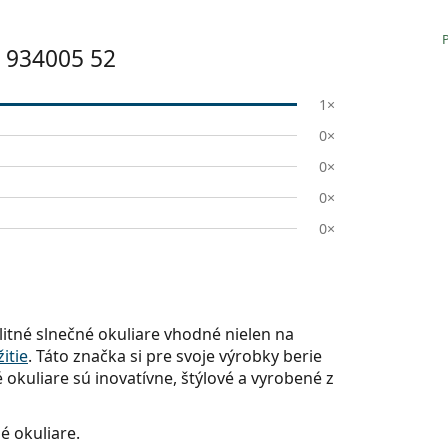
 934005 52
1×
0×
0×
0×
0×
itné slnečné okuliare vhodné nielen na
itie
. Táto značka si pre svoje výrobky berie
 okuliare sú inovatívne, štýlové a vyrobené z
é okuliare.