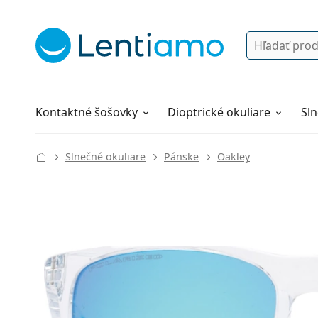
Vyhľadávanie
Prihlásenie
Navigácia webu
Roztoky
Všetko o nákupe
Kontaktné šošovky
Dioptrické okuliare
Sln
Slnečné okuliare
Pánske
Oakley
135 mm