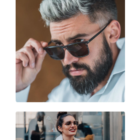
Tvar rámu:
Štvorcové
Farba rámov:
Transparentná
Materiál rámov:
Plast
Veľkosť:
M
Šírka:
135 mm
Dĺžka stranice:
141 mm
Šírka mostíka:
18 mm
Hmotnosť:
45 g
Nastaviteľné sedielka:
Nie
Príslušenstvo
Puzdro:
Nie
Čistiaca handrička:
Áno
Ostatné