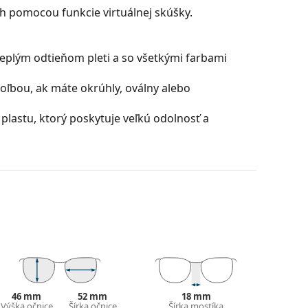
ch pomocou funkcie virtuálnej skúšky.
teplým odtieňom pleti a so všetkými farbami
oľbou, ak máte okrúhly, oválny alebo
plastu, ktorý poskytuje veľkú odolnosť a
nimalizujú svetelné odrazy. Ocenia ich tiež
optičky a bieleho pozadia.
ú vyrobené z plastu, ktorého nespornými
sknutiu.
Optics) zaisťuje vynikajúcu ostrosť, citlivosť a
slenie obrazu a umožňuje tak vidieť objekty
nachádzajú. Patentované riešenia v technológii
can National Standards Institute a ponúkajú
46 mm
52 mm
18 mm
Výška očnice
Šírka očnice
Šírka mostíka