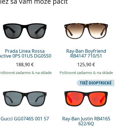
iež sa vám môže páčiť
Prada Linea Rossa
Ray-Ban Boyfriend
Active 0PS 01US DG05S0
RB4147 710/51
188,90 €
125,90 €
Poštovné zadarmo
&
na sklade
Poštovné zadarmo
&
na sklade
TIEŽ DIOPTRICKÉ
Gucci GG0746S 001 57
Ray-Ban Justin RB4165
622/6Q