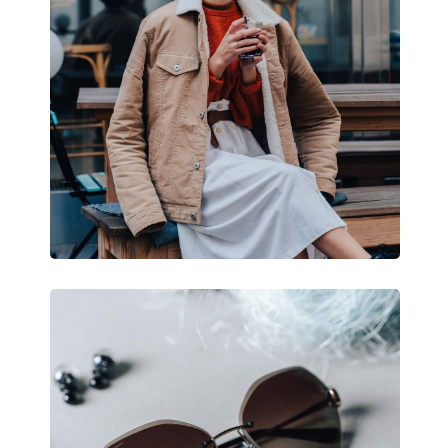
Typ:
Pánske
Kategória:
Slnečné okuliare
Značka:
Oakley
Použitie:
Šport
Šport:
Tenis, Turistika
Kód:
OO 9340 934005 5