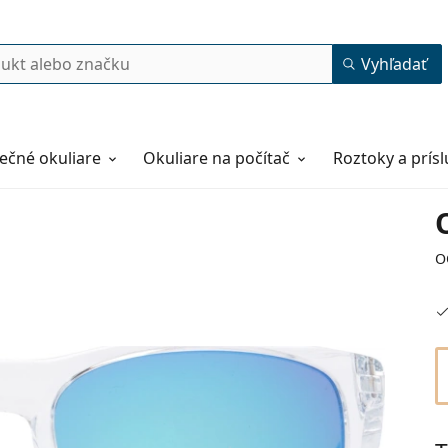
Vyhľadať
ečné okuliare
Okuliare na počítač
Roztoky a prís
O
52
18
141
141 mm