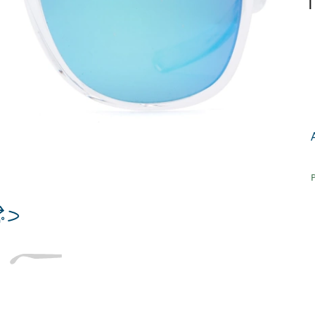
T
Dĺžka stranice
a
Šírka
Dĺžka
e
mostíka
stranice
18 mm
Šírka mostíka