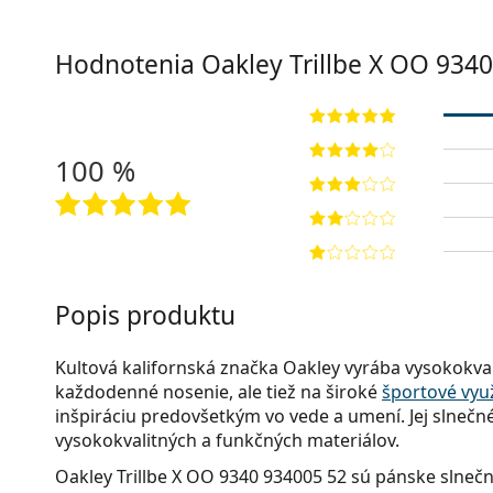
Hodnotenia Oakley Trillbe X
OO 9340
100 %
Popis produktu
Kultová kalifornská značka Oakley vyrába vysokokval
každodenné nosenie, ale tiež na široké
športové využ
inšpiráciu predovšetkým vo vede a umení. Jej slnečné
vysokokvalitných a funkčných materiálov.
Oakley Trillbe X OO 9340 934005 52
sú pánske slnečn