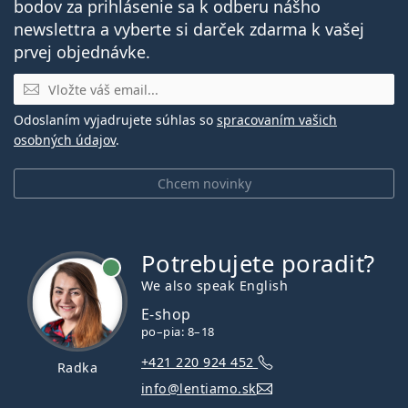
bodov za prihlásenie sa k odberu nášho
newslettra a vyberte si darček zdarma k vašej
prvej objednávke.
E-mail
Odoslaním vyjadrujete súhlas so
spracovaním vašich
osobných údajov
.
Chcem novinky
Potrebujete poradiť?
je online
We also speak English
E-shop
po–pia: 8–18
+421 220 924 452
Radka
info@lentiamo.sk