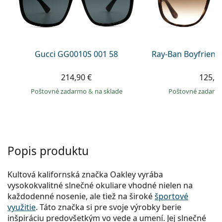
Gucci
Všetky roztoky
je onli
Všetky značky
Persol
Prada
Gucci GG0010S 001 58
Ray-Ban Boyfriend
Všetky značky
214,90 €
125,9
Poštovné zadarmo
&
na sklade
Poštovné zadar
Popis produktu
Kultová kalifornská značka Oakley vyrába
vysokokvalitné slnečné okuliare vhodné nielen na
každodenné nosenie, ale tiež na široké
športové
využitie
. Táto značka si pre svoje výrobky berie
inšpiráciu predovšetkým vo vede a umení. Jej slnečné