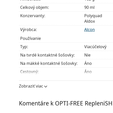
Celkový objem:
90 ml
Konzervanty:
Polyquad
Aldox
Výrobca:
Alcon
Používanie
Typ:
Viacúčelový
Na tvrdé kontaktné šošovky:
Nie
Na mäkké kontaktné šošovky:
Áno
Cestovný:
Áno
Spotreba po otvorení:
6 mesiacov
Zobraziť viac
Príslušenstvo
Puzdier v balení:
1
Komentáre k OPTI-FREE RepleniSH
Ostatné
Kategória:
Roztoky