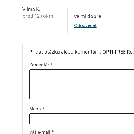
Príslušenstvo
Vilma K.
pred 12 rokmi
velmi dobre
Viacúčelové ro
Odpovedať
Pridať otázku alebo komentár k OPTI-FREE Re
Komentár
*
Meno
*
Váš e-mail
*