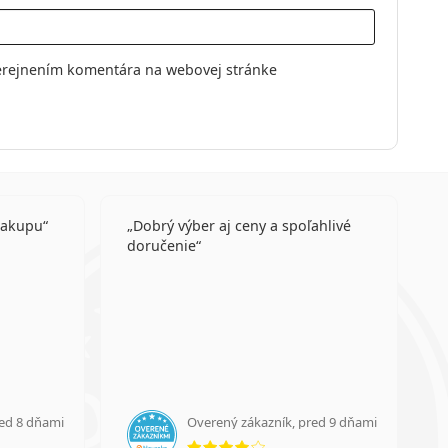
erejnením komentára na webovej stránke
nakupu
Dobrý výber aj ceny a spoľahlivé
doručenie
red 8 dňami
Overený zákazník, pred 9 dňami
enie 4 z 5
hodnotenie 4 z 5