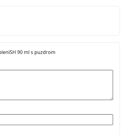
ztoky na kontaktné šošovky
pleniSH 90 ml s puzdrom