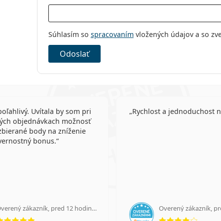
Súhlasím so
spracovaním
vložených údajov a so zv
Odoslať
poľahlivý. Uvítala by som pri
Rychlost a jednoduchost 
ých objednávkach možnosť
zbierané body na zníženie
vernostný bonus.
Overený zákazník, pred 12 hodinami
Overený zákazník, p
hodnotenie 5 z 5
hodnot