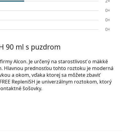
2×
0×
0×
0×
H 90 ml s puzdrom
rmy Alcon. Je určený na starostlivosť o mäkké
ch. Hlavnou prednosťou tohto roztoku je moderná
vkou a okom, vďaka ktorej sa môžete zbaviť
FREE RepleniSH je univerzálnym roztokom, ktorý
 kontaktné šošovky.