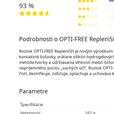
93 %
Podrobnosti o OPTI-FREE RepleniS
Roztok OPTI-FREE RepleniSH je novým výrobkom fi
kontaktné šošovky, vrátane silikón-hydrogélový
metóda tvorby a udržiavania vlhkosti medzi šošo
nepríjemného pocitu „suchých očí“. Roztok OPTI-
čistí, dezinfikuje, zvlhčuje, oplachuje a uchováva
Parametre
Špecifikácie
Hmotnosť:
162 g