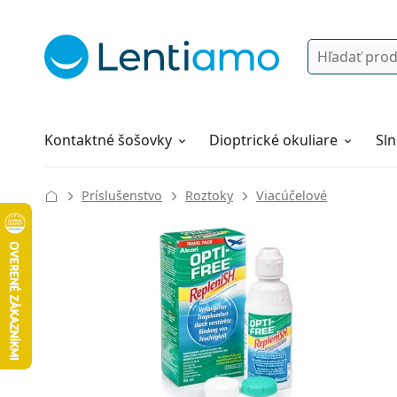
Vyhľadávanie
Prihlásenie
Navigácia webu
Roztoky
Všetko o nákupe
Kontaktné šošovky
Dioptrické okuliare
Sln
Príslušenstvo
Roztoky
Viacúčelové