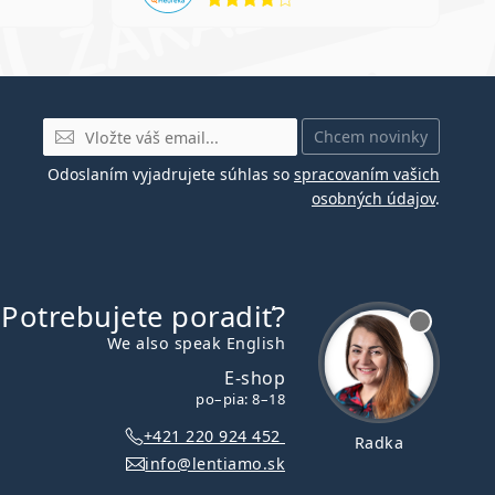
E-mail
Chcem novinky
Odoslaním vyjadrujete súhlas so
spracovaním vašich
osobných údajov
.
Potrebujete poradiť?
je offline
We also speak English
E-shop
po–pia: 8–18
+421 220 924 452
Radka
info@lentiamo.sk