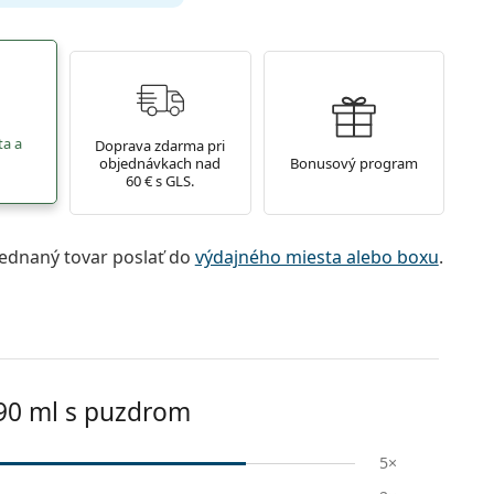
ta a
Doprava zdarma pri
objednávkach nad
Bonusový program
60 € s GLS.
jednaný tovar poslať do
výdajného miesta alebo boxu
.
90 ml s puzdrom
5×