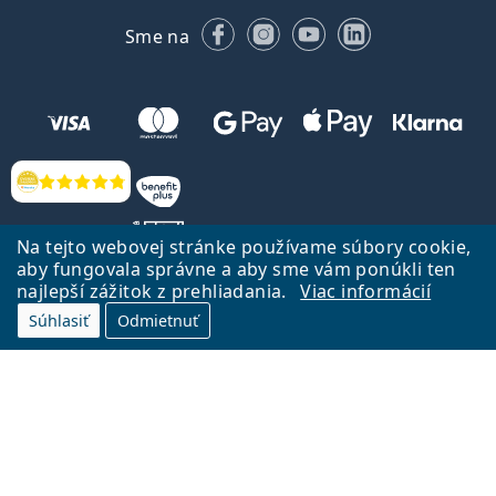
Facebooku
Instagrame
YouTube
LinkedIn
Sme na
Hodnotenia
Na tejto webovej stránke používame súbory cookie,
aby fungovala správne a aby sme vám ponúkli ten
najlepší zážitok z prehliadania.
Viac informácií
Späť na Úvodnu stránku
Prejsť hore
Súhlasiť
Odmietnuť
Lentiamo.sk vlastní a prevádzkuje spoločnosť Lentiamo s.r.o., Česká
republika
Sme tu pre Vás už 18 rokov.