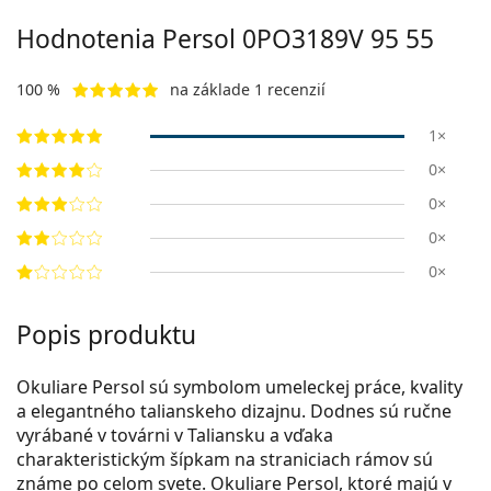
Hodnotenia Persol
0PO3189V 95 55
100 %
na základe 1 recenzií
1×
0×
0×
0×
0×
Popis produktu
Okuliare Persol sú symbolom umeleckej práce, kvality
a elegantného talianskeho dizajnu. Dodnes sú ručne
vyrábané v továrni v Taliansku a vďaka
charakteristickým šípkam na straniciach rámov sú
známe po celom svete. Okuliare Persol, ktoré majú v