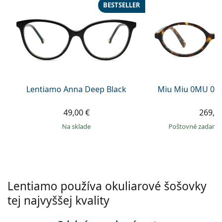
Gucci
Všetky roztoky
BESTSELLER
je onli
Všetky značky
Persol
Prada
Všetky značky
Lentiamo Anna Deep Black
Miu Miu 0MU 04
49,00 €
269,9
na sklade
Poštovné zadar
Lentiamo používa okuliarové šošovky
tej najvyššej kvality