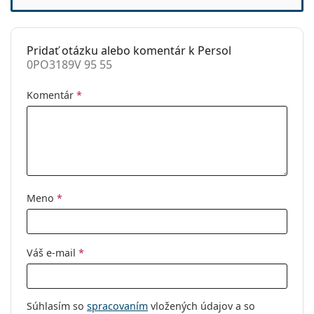
Príslušenstvo
Puzdro:
Áno
Pridať otázku alebo komentár k Persol
Čistiaca
Áno
0PO3189V 95 55
handrička:
Ostatné
Komentár
*
Typ:
Dámske
Kategória:
Dioptrické okuliare
Značka:
Persol
Kód:
0PO3189V 95 55
Meno
*
Váš e-mail
*
Súhlasím so
spracovaním
vložených údajov a so