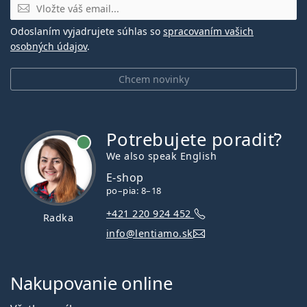
E-mail
Odoslaním vyjadrujete súhlas so
spracovaním vašich
osobných údajov
.
Chcem novinky
Potrebujete poradiť?
je online
We also speak English
E-shop
po–pia: 8–18
+421 220 924 452
Radka
info@lentiamo.sk
Nakupovanie online