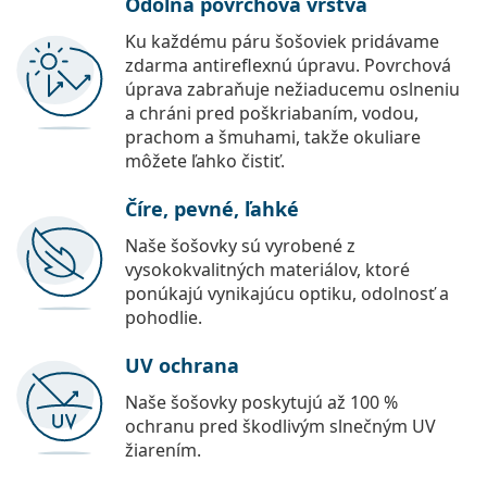
Odolná povrchová vrstva
Ku každému páru šošoviek pridávame
zdarma antireflexnú úpravu. Povrchová
úprava zabraňuje nežiaducemu oslneniu
a chráni pred poškriabaním, vodou,
prachom a šmuhami, takže okuliare
môžete ľahko čistiť.
Číre, pevné, ľahké
Naše šošovky sú vyrobené z
vysokokvalitných materiálov, ktoré
ponúkajú vynikajúcu optiku, odolnosť a
pohodlie.
UV ochrana
Naše šošovky poskytujú až 100 %
ochranu pred škodlivým slnečným UV
žiarením.