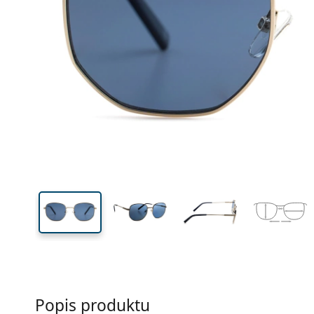
Šírka
Šírk
očnic
44 mm
51 mm
Výška očnice
Šírka očnice
Popis produktu