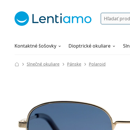
Vyhľadávanie
Prihlásenie
Navigácia webu
Roztoky
Všetko o nákupe
Kontaktné šošovky
Dioptrické okuliare
Sln
Slnečné okuliare
Pánske
Polaroid
131 mm