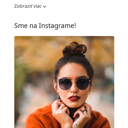
Šírka očnice:
51 mm
Zobraziť viac
Materiál skiel:
Plast
UV filter 400:
Áno
Sme na Instagrame!
Rám
Tvar rámu:
Štvorcové
Farba rámov:
Zlatá
Materiál rámov:
Kov
Veľkosť:
M
Šírka:
131 mm
Dĺžka stranice:
145 mm
Šírka mostíka:
19 mm
Hmotnosť:
100 g
Nastaviteľné sedielka:
Áno
Príslušenstvo