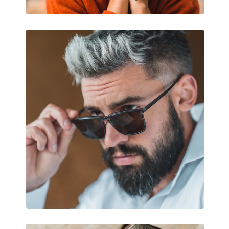
Puzdro:
Nie
Čistiaca handrička:
Áno
Ostatné
Typ:
Pánske
Kategória:
Slnečné okuliare
Značka:
Polaroid
Použitie:
Móda
Kód:
PLD 2081/S/X 3YG 