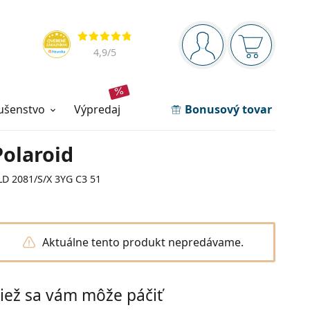
Navigačný panel
Hodnotenia
ste prihlásení
Nákupný ko
4,9
/5
lušenstvo
výpredaj
Bonusový tovar
Polaroid
LD 2081/S/X 3YG C3 51
Aktuálne tento produkt nepredávame.
iež sa vám môže páčiť