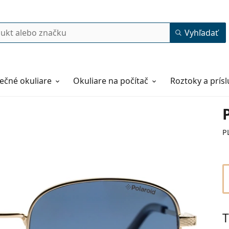
Vyhľadať
ečné okuliare
Okuliare na počítač
Roztoky a prís
P
T
51
19
145
145 mm