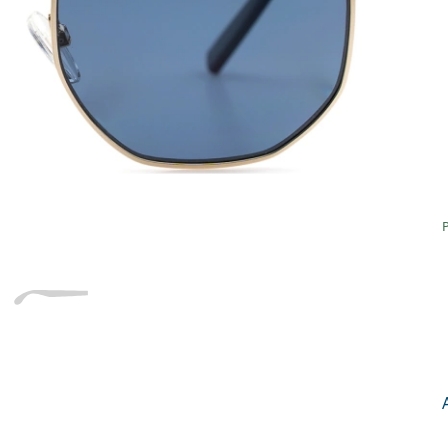
Dĺžka stranice
a
Šírka
Dĺžka
e
mostíka
stranice
19 mm
Šírka mostíka