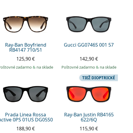
Ray-Ban Boyfriend
Gucci GG0746S 001 57
RB4147 710/51
125,90 €
142,90 €
Poštovné zadarmo
&
na sklade
Poštovné zadarmo
&
na sklade
TIEŽ DIOPTRICKÉ
Prada Linea Rossa
Ray-Ban Justin RB4165
Active 0PS 01US DG05S0
622/6Q
188,90 €
115,90 €