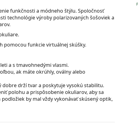
jenie funkčnosti a módneho štýlu. Spoločnosť
sti technológie výroby polarizovaných šošoviek a
arov.
kuliare.
ch pomocou funkcie virtuálnej skúšky.
pleti a s tmavohnedými vlasmi.
oľbou, ak máte okrúhly, oválny alebo
dobre drží tvar a poskytuje vysokú stabilitu.
iť polohu a prispôsobenie okuliarov, aby sa
 podložiek by mal vždy vykonávať skúsený optik,
ú skvelá pre oči, pretože neovplyvňujú kontrast ani