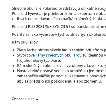
Slnečné okuliare Polaroid predstavujú unikátne spo
Polaroid Eyewear je priekopníkom a expertom v obla
radí sa k najpredávanejším značkám slnečných okuli
Polaroid PLD 2081/S/X 3YG C3 51
sú pánske slnečné o
Pozrite sa, ako vyzeráte v týchto slnečných okuliaro
Rám okuliarov
Zlatá farba rámov skvele ladí s teplým odtieňom 
Štvorcové rámy slnečných okuliarov
sú ideálnou v
trojuholníkový typ tváre.
Rám slnečných okuliarov je vyrobený z kovu, ktorý 
Nastaviteľné nosové sedielka umožňujú jemne men
zabezpečilo väčšie pohodlie. Nastavenie nosových
aby sa predišlo ich poškodeniu alebo zlomeniu.
Okuliarové šošovky
Sivé sklá okuliarov zmierňujú intenzitu svetla a s
Zobraziť viac
neskresľujú farby.