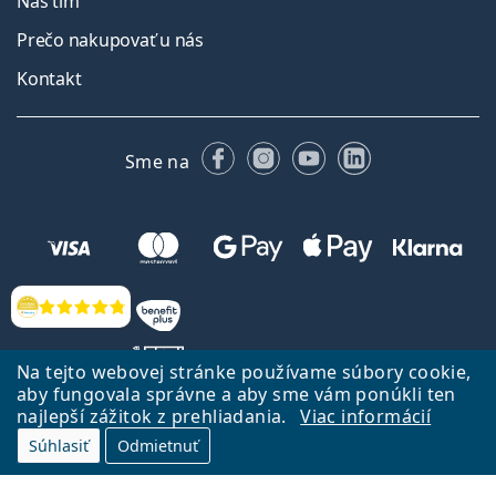
Náš tím
Prečo nakupovať u nás
Kontakt
Facebooku
Instagrame
YouTube
LinkedIn
Sme na
Hodnotenia
Na tejto webovej stránke používame súbory cookie,
aby fungovala správne a aby sme vám ponúkli ten
najlepší zážitok z prehliadania.
Viac informácií
Späť na Úvodnu stránku
Prejsť hore
Súhlasiť
Odmietnuť
Lentiamo.sk vlastní a prevádzkuje spoločnosť Lentiamo s.r.o., Česká