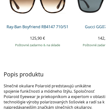
Persol
Prada
Všetky značky
Ray-Ban Boyfriend RB4147 710/51
Gucci GG074
125,90 €
142,9
Poštovné zadarmo
&
na sklade
Poštovné zadar
Popis produktu
Slnečné okuliare Polaroid predstavujú unikátne
spojenie funkčnosti a módneho štýlu. Spoločnosť
Polaroid Eyewear je priekopníkom a expertom v oblasti
technológie výroby polarizovaných šošoviek a radí sa k
najpredávanejším značkám slnečných okuliarov.