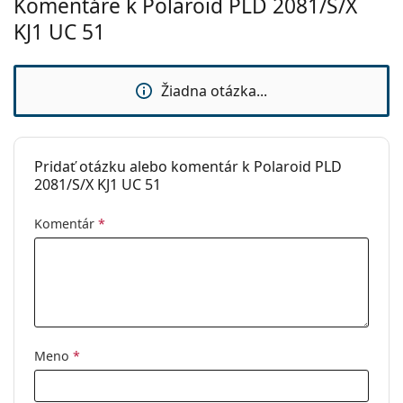
Komentáre k Polaroid PLD 2081/S/X
Značka:
Polaroid
KJ1 UC 51
Použitie:
Móda
Kód:
PLD 2081 KJ1 UC 51
Žiadna otázka...
Pridať otázku alebo komentár k Polaroid PLD
2081/S/X KJ1 UC 51
Komentár
*
Meno
*