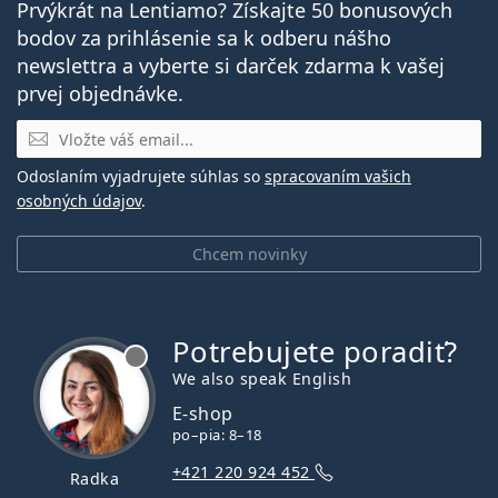
Prvýkrát na Lentiamo? Získajte 50 bonusových
bodov za prihlásenie sa k odberu nášho
newslettra a vyberte si darček zdarma k vašej
prvej objednávke.
E-mail
Odoslaním vyjadrujete súhlas so
spracovaním vašich
osobných údajov
.
Chcem novinky
Potrebujete poradiť?
je offline
We also speak English
E-shop
po–pia: 8–18
+421 220 924 452
Radka